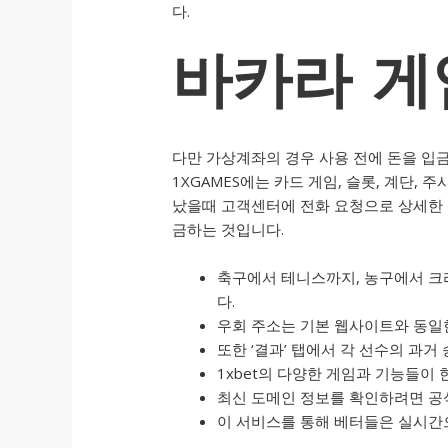
다.
바카라 게
다만 가상계좌의 경우 사용 전에 돈을 입금
1XGAMES에는 카드 게임, 슬롯, 계단,
났을때 고객센터에 전화 요청으로 상세한 
금하는 것입니다.
축구에서 테니스까지, 농구에서 크
다.
우회 주소는 기본 웹사이트와 동일
또한 ‘결과’ 탭에서 각 선수의 과거
1xbet의 다양한 게임과 기능들이
최신 도메인 정보를 확인하려면 공
이 서비스를 통해 베터들은 실시간으