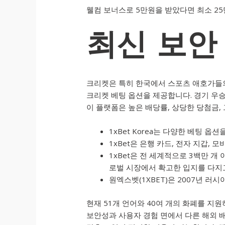
웰컴 보너스로 5만원을 받았다면 최소 25
최신 보안
크리켓은 특히 한국에서 스포츠 애호가들의
크리켓 베팅 옵션을 제공합니다. 경기 우
이 플랫폼은 높은 배당률, 상당한 당첨금
1xBet Korea는 다양한 베팅 
1xBet은 은행 카드, 전자 지갑,
1xBet은 전 세계적으로 3백만 
로벌 시장에서 확고한 입지를 다지
원엑스벳(1XBET)은 2007년 러
현재 51개 언어와 40여 개의 화폐를 지원하
보안성과 사용자 경험 면에서 다른 해외 