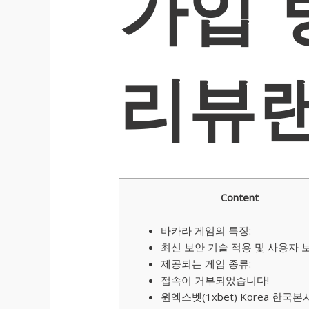
가입 
리뷰
Content
바카라 게임의 특징:
최신 보안 기술 적용 및 사용자 
제공되는 게임 종류:
접속이 거부되었습니다!
원엑스벳(1xbet) Korea 한국