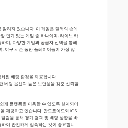
 알려져 있습니다. 이 게임은 딜러의 손에
장 인기 있는 게임 중 하나이며, 라이브 카
공하며, 다양한 게임과 공급자 선택을 통해
며, 야구 시즌 동안 플레이어들이 가장 많
적화된 베팅 환경을 제공합니다.
양한 베팅 옵션과 높은 보안성을 갖춘 신뢰할
쉽게 플랫폼을 이용할 수 있도록 설계되어
 제공하고 있습니다. 안드로이드와 iOS
알림을 통해 경기 결과 및 베팅 상황을 바
용하여 안전하게 접속하는 것이 중요합니