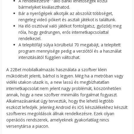
A rendelkezésre” “álló banki lehetőségek közül
bármelyiket kiválaszthatod.
Bár a nyerőgépek alkotják az abszolút többséget,
rengeteg videó pókert és asztali játékot is találtunk.
Ha élő osztóval való játékot fontolgatsz, győződj meg
róla, hogy gedrungen, erős internetkapcsolattal
rendelkezel.
A telepítőfájl súlya körülbelül 70 megabájt, a telepített
program mennyisége pedig a verziótól és a használat
intenzitásától függően változhat.
A 22Bet mobilalkalmazás használata a szoftver klein
működését jelenti, bárhol is legyen. Még ha a metróban vagy
vidéki utakon utazik is, a new lassú és megbízhatatlan
internetkapcsolat nem jelent nagy problémát, köszönhetően
annak, hogy a new szoftver minimális forgalmat fogyaszt.
Alkalmazásainkat úgy terveztük, hogy the lehető legtöbb
eszközt lefedjék. Jelenleg Android és iOS készülékekhez készült
szoftveres megoldások állnak rendelkezésre. Ezek olyan
operációs rendszerek, amelyeknek gyakorlatilag nincs
versenytársa a piacon.