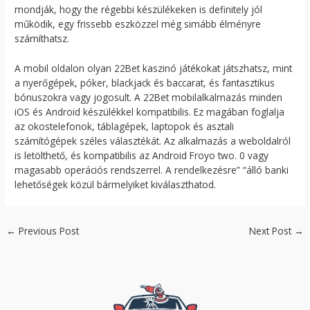
mondják, hogy the régebbi készülékeken is definitely jól
működik, egy frissebb eszközzel még simább élményre
számíthatsz.
A mobil oldalon olyan 22Bet kaszinó játékokat játszhatsz, mint
a nyerőgépek, póker, blackjack és baccarat, és fantasztikus
bónuszokra vagy jogosult. A 22Bet mobilalkalmazás minden
iOS és Android készülékkel kompatibilis. Ez magában foglalja
az okostelefonok, táblagépek, laptopok és asztali
számítógépek széles választékát. Az alkalmazás a weboldalról
is letölthető, és kompatibilis az Android Froyo two. 0 vagy
magasabb operációs rendszerrel. A rendelkezésre” “álló banki
lehetőségek közül bármelyiket kiválaszthatod.
←
Previous Post
Next Post
→