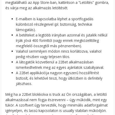
megtalálható az App Store-ban, kattintson a “Letöltés” gombra,
és várja meg az alkalmazás letöltését.
E-mailben is kapcsolatba léphet a sportfogadás
különböző részlegeivel (pl. biztonság, technikai
támogatás).
A betéteket a legtöbb irányban azonnal és jutalék nélkül
írják jóvá 400 forinttól (vagy ennek megközelítőleg
megfelelő összegtől más pénznemben).
Valahol semmilyen módon nincs korlátozva, valahol
pedig részben vagy teljesen tilos.
A látogatók közvetlenül a 22Bet alkalmazásban
ismerkedhetnek meg az egyes ajánlatok szabályaival.
A 22Bet applikációja nagyon egyszerű hozzáférést
biztosít, és lehetővé teszi, hogy útközben is definitely
játszhass.
Még ha a 22Bet blokkolva is truck az Ön országában, a letöltő
alkalmazással nem fogja észrevenni – úgy működik, mint egy
tükör. A szoftvert úgy tervezték, hogy minimális adatforgalmat
igényeljen, és lassú kapcsolaton is usually stabilan működjön.