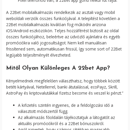
Pixel telefonod van, a 22Bet app gond nélkül fut rajta.
A 22Bet mobilalkalmazás rendelkezik az asztali vagy mobil
weboldali verziók összes funkciójával. A telepítést követően a
22Bet mobilalkalmazás kiválóan fog működni arizona
iOS/Android eszközökön. Teljes hozzáférést biztosít az oldal
összes funkciójához, beleértve az üdvözlő ajánlatra és egyéb
promóciókra való jogosultságot. Nem kell manuálisan
frissítened sem, automatikusan frissül, így some sort of 22Bet
legújabb teljesítményét élvezheted.
Mitől Olyan Különleges A 22bet App?
Kényelmednek megfelelően választhatsz, hogy többek között
betéti kártyával, Netellerrel, banki átutalással, ecoPayz, Skrill,
AstroPay és kriptovalutákkal fizetsz become és veszel ki pénzt.”
A kifizetés szintén ingyenes, de a feldolgozási idő a
választott módszertől függ.
Az alkalmazás főoldalán tájékoztatjuk a látogatót az
aktuális promóciókról és a 22Bet bónuszokról.
Arról ismertek, hogy számos játékban magasabb