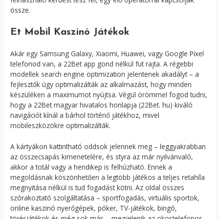
össze.
Et Mobil Kaszinó Játékok
Akár egy Samsung Galaxy, Xiaomi, Huawei, vagy Google Pixel
telefonod van, a 22Bet app gond nélkül fut rajta. A régebbi
modellek search engine optimization jelentenek akadályt – a
fejlesztők úgy optimalizálták az alkalmazást, hogy minden
készüléken a maximumot nyújtsa. Végül örömmel fogod tudni,
hogy a 22Bet magyar hivatalos honlapja (22Bet. hu) kiváló
navigációt kínál a bárhol történő játékhoz, mivel
mobileszközökre optimalizálták.
A kártyákon kattintható oddsok jelennek meg – leggyakrabban
az összecsapás kimenetelére, és styra az már nyilvánvaló,
akkor a totál vagy a hendikep is felhúzható. Ennek a
megoldásnak köszönhetően a legtöbb játékos a teljes retahíla
megnyitása nélkül is tud fogadást kötni. Az oldal összes
szórakoztató szolgáltatása – sportfogadás, virtuális sportok,
online kaszinó nyerőgépek, póker, TV-játékok, bingó,
törésjátékok és még sok más – megjelenik az okostelefonos