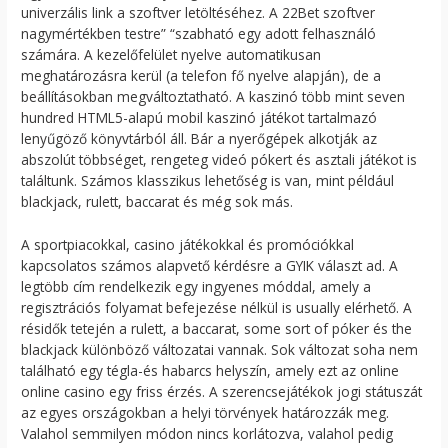
univerzális link a szoftver letöltéséhez. A 22Bet szoftver
nagymértékben testre” “szabható egy adott felhasználó
számára. A kezelőfelület nyelve automatikusan
meghatározásra kerül (a telefon fő nyelve alapján), de a
beállításokban megváltoztatható. A kaszinó több mint seven
hundred HTML5-alapú mobil kaszinó játékot tartalmazó
lenyűgöző könyvtárból áll. Bár a nyerőgépek alkotják az
abszolút többséget, rengeteg videó pókert és asztali játékot is
találtunk. Számos klasszikus lehetőség is van, mint például
blackjack, rulett, baccarat és még sok más.
A sportpiacokkal, casino játékokkal és promóciókkal
kapcsolatos számos alapvető kérdésre a GYIK választ ad. A
legtöbb cím rendelkezik egy ingyenes móddal, amely a
regisztrációs folyamat befejezése nélkül is usually elérhető. A
résidők tetején a rulett, a baccarat, some sort of póker és the
blackjack különböző változatai vannak. Sok változat soha nem
található egy tégla-és habarcs helyszín, amely ezt az online
online casino egy friss érzés. A szerencsejátékok jogi státuszát
az egyes országokban a helyi törvények határozzák meg.
Valahol semmilyen módon nincs korlátozva, valahol pedig