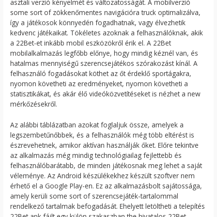
asztali verzió kényelmét és változatosságát. A mobilverzió
some sort of zökkenőmentes navigációra truck optimalizálva,
így a játékosok könnyedén fogadhatnak, vagy élvezhetik
kedvenc játékaikat. Tökéletes azoknak a felhasználóknak, akik
a 22Bet-et inkább mobil eszközökről érik el. A 22Bet
mobilalkalmazás legfőbb előnye, hogy mindig kéznél van, és
hatalmas mennyiségű szerencsejátékos szórakozást kínál. A
felhasználó fogadásokat köthet az őt érdeklő sportágakra,
nyomon követheti az eredményeket, nyomon követheti a
statisztikákat, és akár élő videóközvetítéseket is nézhet a new
mérkőzésekről.
Az alábbi táblázatban azokat foglaljuk össze, amelyek a
legszembetűnőbbek, és a felhasználók még több eltérést is
észrevehetnek, amikor aktívan használják őket. Előre tekintve
az alkalmazás még mindig technológiailag fejlettebb és
felhasználóbarátabb, de minden játékosnak meg lehet a saját
véleménye. Az Android készülékekhez készült szoftver nem
érhető el a Google Play-en. Ez az alkalmazásbolt sajátossága,
amely kerüli some sort of szerencsejáték-tartalommal
rendelkező tartalmak befogadását. Ehelyett letöltheti a telepítés
22Bet apk fájlt egy külön szakaszban the hivatalos 22Bet