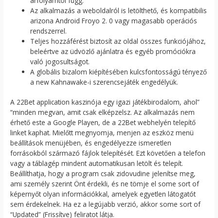
árfolyamtól függ.
Az alkalmazás a weboldalról is letölthető, és kompatibilis
arizona Android Froyo 2. 0 vagy magasabb operációs
rendszerrel.
Teljes hozzáférést biztosít az oldal összes funkciójához,
beleértve az üdvözlő ajánlatra és egyéb promóciókra
való jogosultságot.
A globális bizalom kiépítésében kulcsfontosságú tényező
a new Kahnawake-i szerencsejáték engedélyük.
A 22Bet application kaszinója egy igazi játékbirodalom, ahol”
“minden megvan, amit csak elképzelsz. Az alkalmazás nem
érhető este a Google Playen, de a 22Bet webhelyén telepítő
linket kaphat. Mielőtt megnyomja, menjen az eszköz menü
beállítások menüjében, és engedélyezze ismeretlen
forrásokból származó fájlok telepítését. Ezt követően a telefon
vagy a táblagép mindent automatikusan letölt és telepít.
Beállíthatja, hogy a program csak zidovudine jelenítse meg,
ami személy szerint Önt érdekli, és ne tömje el some sort of
képernyőt olyan információkkal, amelyek egyetlen látogatót
sem érdekelnek. Ha ez a legújabb verzió, akkor some sort of
“Updated” (Frissítve) feliratot látja.