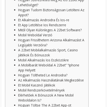
Lehetőséget?
Hogyan Tudom Biztonságosan Letölteni Az
Appot?
Et Alkalmazás Androidra És Ios-re
Et App Letöltése Ios Rendszerre
Mitől Olyan Különleges A 22bet Software?
Mobil Weboldal Verzió
Hogyan Frissíthetem Arizona Alkalmazást A
Legújabb Verzióra?
A 22bet Mobilalkalmazás Sport, Casino
Játékok És Bónuszok
Mobil Alkalmazás Ios Eszközökre
A Mobilbarát Weboldal A 22bet” “Iphone
App Helyett
Hogyan Töltheted Le Androidra?
Az Alkalmazás Használatának Megkezdése
Et Mobil Kaszinó Játékok
Mobil Rendszerkövetelmények
Elérhetőek A Bónuszok A New Mobil
Weboldalon Is?
Hogyan Töltse The A 22bet App-ot