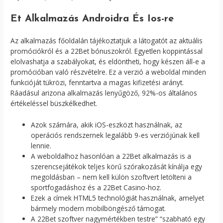
Et Alkalmazás Androidra És Ios-re
Az alkalmazás főoldalán tájékoztatjuk a látogatót az aktuális
promóciókról és a 22Bet bónuszokról. Egyetlen koppintással
elolvashatja a szabályokat, és eldöntheti, hogy készen áll-e a
promócióban való részvételre. Ez a verzió a weboldal minden
funkcióját tükrözi, fenntartva a magas kifizetési arányt.
Ráadásul arizona alkalmazás lenyűgöző, 92%-os általános
értékeléssel büszkélkedhet.
Azok számára, akik iOS-eszközt használnak, az
operációs rendszernek legalább 9-es verziójúnak kell
lennie.
A weboldalhoz hasonlóan a 22Bet alkalmazás is a
szerencsejátékok teljes körű szórakozását kínálja egy
megoldásban – nem kell külön szoftvert letölteni a
sportfogadáshoz és a 22Bet Casino-hoz.
Ezek a címek HTML5 technológiát használnak, amelyet
bármely modern mobilböngésző támogat.
A 22Bet szoftver nagymértékben testre” “szabható egy