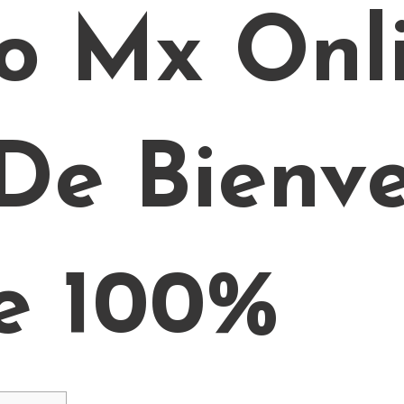
o Mx Onl
De Bienv
e 100%