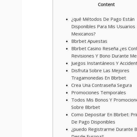
Content
¿qué Métodos De Pago Están
Disponibles Para Mis Usuarios
Mexicanos?
Bbrbet Apuestas
Bbrbet Casino Reseña ¿es Conf
Revisiones Y Bono Durante Me
Juegos Instantáneos Y Accide
Disfruta Sobre Las Mejores
Tragamonedas En Bbrbet
Crea Una Contraseña Segura
Promociones Temporales
Todos Mis Bonos Y Promocion
Sobre Bbrbet
Como Depositar En Bbrbet: Pri
De Pago Disponibles
¿puedo Registrarme Durante 
Desde Europa?