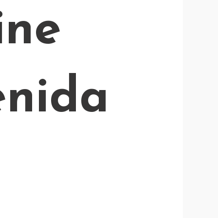
ine
enida