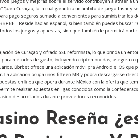
vos juegos y mejoras sobre el servicio contribuyen a atraer a un
 “para Curaçao, lo la cual garantiza un ámbito de juego tasar y s
ra pago seguros sumado a convenientes para suministrar los dep
 BBRBET Reside hablan español, si bien también puedes buscar re
a todos los juegos y apuestas, sino que también le permitirá parti
elajación de Curaçao y cifrado SSL reformista, lo que brinda un e
 para métodos de gusto, incluyendo criptomonedas, asegura o qu
arios. Bbrbet ofrece una aplicación móvil pra Android e iOS que 
r. La aplicación ocupa unos fifteen MB y podra descargarse direct
apuestas en línea que opera durante México con la oferta que tem
permite realizar apuestas en ligas conocidos como la Confederaci
asino desarrollados durante proveedores reconocidos.
asino Reseña ¿e