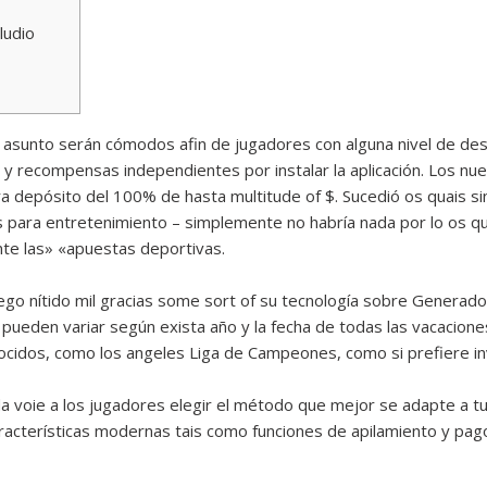
ludio
 la asunto serán cómodos afin de jugadores con alguna nivel de de
 y recompensas independientes por instalar la aplicación. Los nue
depósito del 100% de hasta multitude of $. Sucedió os quais sin 
s para entretenimiento – simplemente no habría nada por lo os qua
nte las» «apuestas deportivas.
ego nítido mil gracias some sort of su tecnología sobre Generad
n pueden variar según exista año y la fecha de todas las vacacione
onocidos, como los angeles Liga de Campeones, como si prefiere i
a voie a los jugadores elegir el método que mejor se adapte a t
aracterísticas modernas tais como funciones de apilamiento y pag