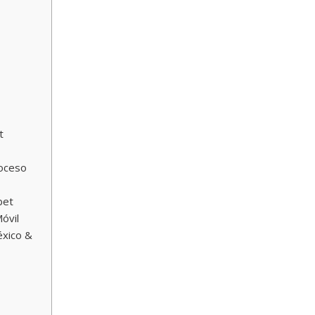
t
oceso
bet
óvil
éxico &