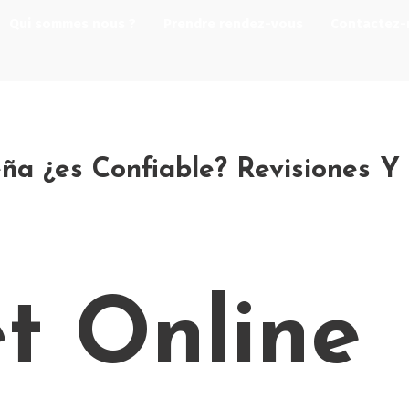
Qui sommes nous ?
Prendre rendez-vous
Contactez-
ña ¿es Confiable? Revisiones 
t Online