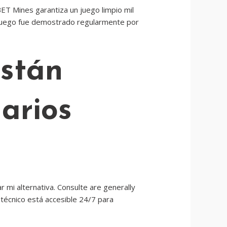
ET Mines garantiza un juego limpio mil
 juego fue demostrado regularmente por
stán
arios
r mi alternativa. Consulte are generally
 técnico está accesible 24/7 para