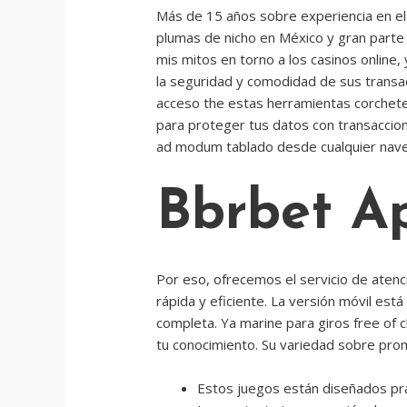
Más de 15 años sobre experiencia en el 
plumas de nicho en México y gran parte
mis mitos en torno a los casinos online
la seguridad y comodidad de sus transacc
acceso the estas herramientas corchete
para proteger tus datos con transaccio
ad modum tablado desde cualquier nave
Bbrbet A
Por eso, ofrecemos el servicio de atenc
rápida y eficiente. La versión móvil est
completa. Ya marine para giros free of
tu conocimiento. Su variedad sobre prom
Estos juegos están diseñados pra 