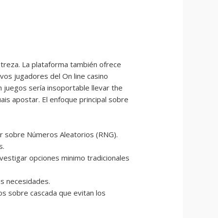
streza. La plataforma también ofrece
vos jugadores del On line casino
juegos sería insoportable llevar the
is apostar. El enfoque principal sobre
or sobre Números Aleatorios (RNG).
s.
nvestigar opciones minimo tradicionales
us necesidades.
os sobre cascada que evitan los