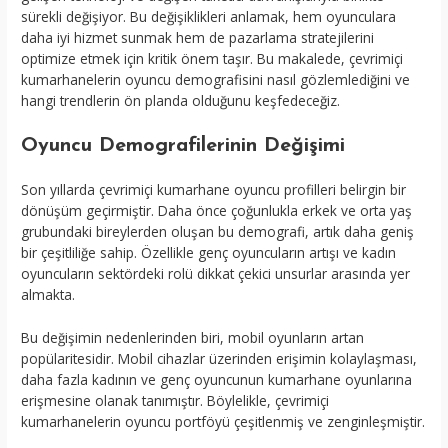
sürekli değişiyor. Bu değişiklikleri anlamak, hem oyunculara
daha iyi hizmet sunmak hem de pazarlama stratejilerini
optimize etmek için kritik önem taşır. Bu makalede, çevrimiçi
kumarhanelerin oyuncu demografisini nasıl gözlemlediğini ve
hangi trendlerin ön planda olduğunu keşfedeceğiz.
Oyuncu Demografilerinin Değişimi
Son yıllarda çevrimiçi kumarhane oyuncu profilleri belirgin bir
dönüşüm geçirmiştir. Daha önce çoğunlukla erkek ve orta yaş
grubundaki bireylerden oluşan bu demografi, artık daha geniş
bir çeşitliliğe sahip. Özellikle genç oyuncuların artışı ve kadın
oyuncuların sektördeki rolü dikkat çekici unsurlar arasında yer
almakta.
Bu değişimin nedenlerinden biri, mobil oyunların artan
popülaritesidir. Mobil cihazlar üzerinden erişimin kolaylaşması,
daha fazla kadının ve genç oyuncunun kumarhane oyunlarına
erişmesine olanak tanımıştır. Böylelikle, çevrimiçi
kumarhanelerin oyuncu portföyü çeşitlenmiş ve zenginleşmiştir.