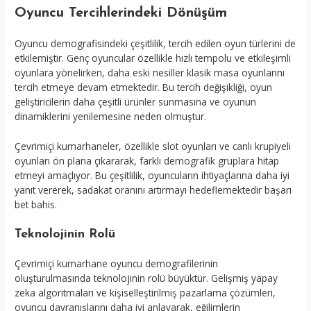
Oyuncu Tercihlerindeki Dönüşüm
Oyuncu demografisindeki çeşitlilik, tercih edilen oyun türlerini de
etkilemiştir. Genç oyuncular özellikle hızlı tempolu ve etkileşimli
oyunlara yönelirken, daha eski nesiller klasik masa oyunlarını
tercih etmeye devam etmektedir. Bu tercih değişikliği, oyun
geliştiricilerin daha çeşitli ürünler sunmasına ve oyunun
dinamiklerini yenilemesine neden olmuştur.
Çevrimiçi kumarhaneler, özellikle slot oyunları ve canlı krupiyeli
oyunları ön plana çıkararak, farklı demografik gruplara hitap
etmeyi amaçlıyor. Bu çeşitlilik, oyuncuların ihtiyaçlarına daha iyi
yanıt vererek, sadakat oranını artırmayı hedeflemektedir
başarı
bet bahis
.
Teknolojinin Rolü
Çevrimiçi kumarhane oyuncu demografilerinin
oluşturulmasında teknolojinin rolü büyüktür. Gelişmiş yapay
zeka algoritmaları ve kişiselleştirilmiş pazarlama çözümleri,
oyuncu davranışlarını daha iyi anlayarak, eğilimlerin