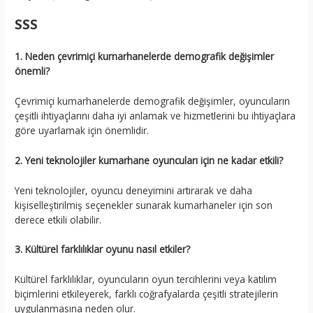
SSS
1. Neden çevrimiçi kumarhanelerde demografik değişimler
önemli?
Çevrimiçi kumarhanelerde demografik değişimler, oyuncuların
çeşitli ihtiyaçlarını daha iyi anlamak ve hizmetlerini bu ihtiyaçlara
göre uyarlamak için önemlidir.
2. Yeni teknolojiler kumarhane oyuncuları için ne kadar etkili?
Yeni teknolojiler, oyuncu deneyimini artırarak ve daha
kişiselleştirilmiş seçenekler sunarak kumarhaneler için son
derece etkili olabilir.
3. Kültürel farklılıklar oyunu nasıl etkiler?
Kültürel farklılıklar, oyuncuların oyun tercihlerini veya katılım
biçimlerini etkileyerek, farklı coğrafyalarda çeşitli stratejilerin
uygulanmasına neden olur.