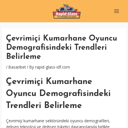
Skip
Post
MAI
to
navigation
content
MEN
Çevrimiçi Kumarhane Oyuncu
Demografisindeki Trendleri
Belirleme
/
Basaribet
/ By
rapid-glass-idf.com
Çevrimiçi Kumarhane
Oyuncu Demografisindeki
Trendleri Belirleme
Çevrimiçi kumarhane sektöründeki oyuncu demografileri,
gelişen teknoloji ve değişen tüketici davranışlarıyla birlikte