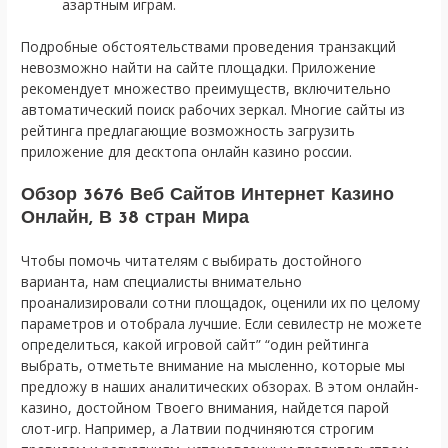
азартным играм.
Подробные обстоятельствами проведения транзакций
невозможно найти на сайте площадки. Приложение
рекомендует множество преимуществ, включительно
автоматический поиск рабочих зеркал. Многие сайты из
рейтинга предлагающие возможность загрузить
приложение для десктопа
онлайн казино россии
.
Обзор 3676 Веб Сайтов Интернет Казино
Онлайн, В 38 стран Мира
Чтобы помочь читателям с выбирать достойного
варианта, нам специалисты внимательно
проанализировали сотни площадок, оценили их по целому
параметров и отобрала лучшие. Если севилестр не можете
определиться, какой игровой сайт” “один рейтинга
выбрать, отметьте внимание на мысленно, которые мы
предложу в наших аналитических обзорах. В этом онлайн-
казино, достойном Твоего внимания, найдется парой
слот-игр. Например, а Латвии подчиняются строгим