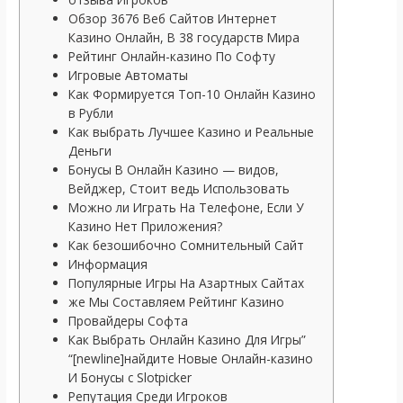
Обзор 3676 Веб Сайтов Интернет
Казино Онлайн, В 38 государств Мира
Рейтинг Онлайн-казино По Софту
Игровые Автоматы
Как Формируется Топ-10 Онлайн Казино
в Рубли
Как выбрать Лучшее Казино и Реальные
Деньги
Бонусы В Онлайн Казино — видов,
Вейджер, Стоит ведь Использовать
Можно ли Играть На Телефоне, Если У
Казино Нет Приложения?
Как безошибочно Сомнительный Сайт
Информация
Популярные Игры На Азартных Сайтах
же Мы Составляем Рейтинг Казино
Провайдеры Софта
Как Выбрать Онлайн Казино Для Игры”
“[newline]найдите Новые Онлайн-казино
И Бонусы с Slotpicker
Репутация Среди Игроков