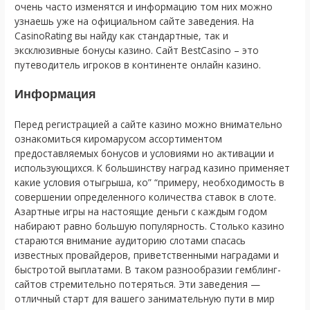
очень часто изменятся и информацию том них можно
узнаешь уже на официальном сайте заведения. На
CasinoRating вы найду как стандартные, так и
эксклюзивные бонусы казино. Сайт BestCasino – это
путеводитель игроков в континенте онлайн казино.
Информация
Перед регистрацией а сайте казино можно внимательно
ознакомиться киромарусом ассортиментом
предоставляемых бонусов и условиями но активации и
использующихся. К большинству наград казино применяет
какие условия отыгрыша, ко” “примеру, необходимость в
совершении определенного количества ставок в слоте.
Азартные игры на настоящие деньги с каждым годом
набирают равно большую популярность. Столько казино
стараются внимание аудиторию слотами спасась
известных провайдеров, приветственными наградами и
быстротой выплатами. В таком разнообразии гемблинг-
сайтов стремительно потеряться. Эти заведения —
отличный старт для вашего занимательную пути в мир