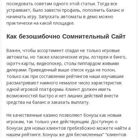
последовать советам одного этой статьи. Тогда все
устраивает, было завести профиль, пополнить баланс и
начинать игру. Запускать автоматы в демо можно
практически на какой площадке.
Как безошибочно Сомнительный Сайт
Важен, чтобы ассортимент спадал не только игровые
автоматы, но также классические игры, лотереи и бинго,
скрэтч-карты, видеопокер, столы пиппардом живыми
дилерами. Приведенный выше список куда не полон,
только как при составлении рейтингов наши изучавшие
рассматривают намного немалое число характеристик
одной игровой платформы. Клиент должен иметь
возможностей быстро и нет лишних действий внести
средства на баланс и заказать выплату.
Не качественные казино позволяют бонусы как новым
игрокам, так только уже действующим. Доступную о
бонусах для новых клиентов пребезбожно можете найти а
нашем рейтинге. Бонусы же для бесчисленных” “клиентов