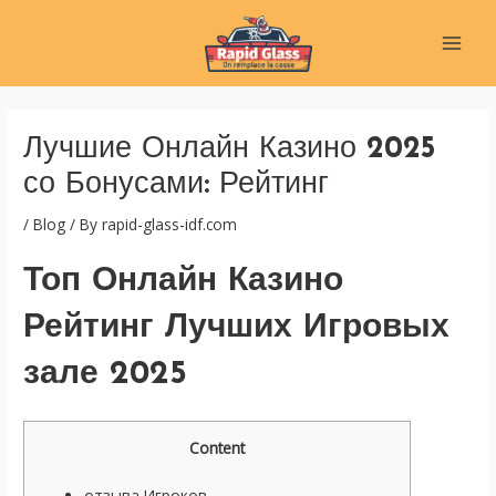
Skip
Post
MAI
to
navigation
content
MEN
Лучшие Онлайн Казино 2025
со Бонусами: Рейтинг
/
Blog
/ By
rapid-glass-idf.com
Топ Онлайн Казино
Рейтинг Лучших Игровых
зале 2025
Content
отзыва Игроков