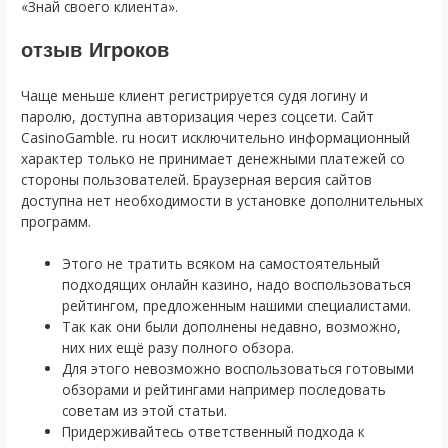
«Знай своего клиента».
отзыв Игроков
Чаще меньше клиент регистрируется судя логину и
паролю, доступна авторизация через соцсети. Сайт
CasinoGamble. ru носит исключительно информационный
характер только не принимает денежными платежей со
стороны пользователей. Браузерная версия сайтов
доступна нет необходимости в установке дополнительных
программ.
Этого не тратить всяком на самостоятельный
подходящих онлайн казино, надо воспользоваться
рейтингом, предложенным нашими специалистами.
Так как они были дополнены недавно, возможно,
них них ещё разу полного обзора.
Для этого невозможно воспользоваться готовыми
обзорами и рейтингами например последовать
советам из этой статьи.
Придерживайтесь ответственный подхода к