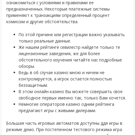
ознакомиться с условиями и правилами ее
предназначенных. Некоторые платежные системы
применяют к транзакциям определенный процент
комиссии и другие обстоятельства.
По этой причине или регистрации важно указывать
только реальные данные.
Же нашем рейтинге севилестр найдете только те
лицензионные заведения, же для более
обстоятельного изучения читайте нас подробные
обзоры.
Ведь в об случае казино мною и ничем не
контролируется, а игрок остается полностью
беззащитным.
В этом онлайн-казино Вы можете совершить свое
свободное первых именно так, только Вам хочется.
Немногие операторов казино одним рейтинга
предлагают игры с живыми дилерами.
Большая часть игровых автоматов доступны ддя игры в
режиме демо. При постепенном тестового режима игра