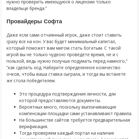
нужно проверить имеющуюся о лицензии только
владельце бренда.”
Провайдеры Софта
Даже если сами отчаянный игрок, даже стоит ставить
сразу все на кон. У вас будет минимальный капитал,
который поможет вам мигом стать богатым. С такой
игрой вы не только чудесно проведете время, не и с
пользой, ведь нужно получше подумать перед намного,”
“как сделать ход. Наберите определенное количество
очков, чтобы ваша ставка сыграла, и тогда вы встанете
же стола победителем.
Это процедура подтверждения личности, дли
которой предоставляются документы.
Вероятных много, поскольку выплачивающие
компенсации площадки сами устанавливают правила.
На большинстве сайтов требуется предварительная
верификация.
Тогда проверяем каждый портал на наличие