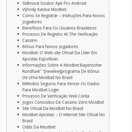
Stáhnout Soubor Apk Pro Android
Výhody Kasina Mostbet
Como Se Registrar – Instruções Para Novos
Jogadores
Benefícios Para Os Usuários Brasileiros
Processo De Registro At The Verificação
Cassino
Bônus Para Novos Jogadores
Mostbet: O Web-site Oficial Da Líder Em
Apostas Esportivas
Informações Sobre A Mostbet Bayerischer
Rundfunk” “[newline]programa De Bônus
De Uma Mostbet No Brasil
Métodos Seguros Para Vencer Os Dados
Para Mostbet Login
Processo De Verificação Weil Conta
Jogos Conocidos De Cassino Zero Mostbet
Site Oficial Da Mostbet No Brasil
Mostbet Apostas – O Internet Site Oficial No
Brasil
Odds Da Mostbet