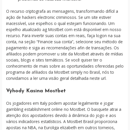
O recurso criptografa as mensagens, transformando difícil a
ação de hackers electronic criminosos. Se um site estiver
inacessível, use espelhos o qual estejam funcionando. Um
espelho atualizado ag Mostbet com está disponível em nosso
recurso. Para invertir suas contas em reais, faça logon na sua
conta, na seção “Financie sua conta”, selecione seu método de
pagamento e siga as recomendações afin de transações. Os
afiliados podem promover u site da Mostbet através de mídias
sociais, blogs e sites temáticos. Se você quiser ter o
conhecimento de mais sobre as oportunidades oferecidas pelo
programa de afiliados da Mostbet simply no Brasil, nós to
convidamos a ler uma visão geral detalhada neste url.
Výhody Kasina Mostbet
Os jogadores em Italy podem apostar legalmente e jogar
gambling establishment online no Mostbet. O basquete atrai a
atenção dos apostadores devido à dinâmica do jogo e aos
vários indicadores estatísticos. A Mostbet Brasil proporciona
apostas na NBA, na Euroliga elizabeth em outros torneios,