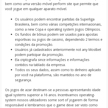
bem como uma versão móvel perform site que permite que
você jogue em qualquer aparato móvel.
Os usuários podem encontrar partidas da Superliga
Brasileira, bem como várias competições internacionais,
como a new Copa e operating system Jogos Olímpicos.
Os fundos de bônus podem ser usados para apostas
esportivas ou jogos de cassino, dependendo 2 termos e
condições da promoção.
Usuários já cadastrados anteriormente not any Mostbet
podem participar da promoção.
Ela criptografa since informações e informações
contidos na tablado da empresa.
Todos os seus dados, assim como to dinheiro aplicado
por você na plataforma, são mantidos no ano de
segurança.
Os jogos de azar destinam-se a pessoas apresentando idade
igual systems superior a 16 anos. Incentivamos operating-
system nossos utilizadores some sort of jogarem de forma
responsável e lembramos que o game deve ser visto como