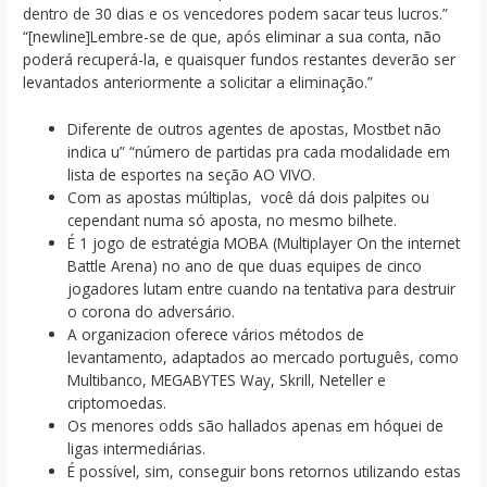
dentro de 30 dias e os vencedores podem sacar teus lucros.”
“[newline]Lembre-se de que, após eliminar a sua conta, não
poderá recuperá-la, e quaisquer fundos restantes deverão ser
levantados anteriormente a solicitar a eliminação.”
Diferente de outros agentes de apostas, Mostbet não
indica u” “número de partidas pra cada modalidade em
lista de esportes na seção AO VIVO.
Com as apostas múltiplas, você dá dois palpites ou
cependant numa só aposta, no mesmo bilhete.
É 1 jogo de estratégia MOBA (Multiplayer On the internet
Battle Arena) no ano de que duas equipes de cinco
jogadores lutam entre cuando na tentativa para destruir
o corona do adversário.
A organizacion oferece vários métodos de
levantamento, adaptados ao mercado português, como
Multibanco, MEGABYTES Way, Skrill, Neteller e
criptomoedas.
Os menores odds são hallados apenas em hóquei de
ligas intermediárias.
É possível, sim, conseguir bons retornos utilizando estas