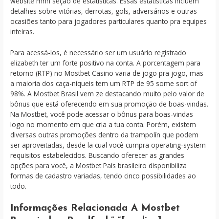
website mhh seção de estatísticas. Essas estatísticas incluem
detalhes sobre vitórias, derrotas, gols, adversários e outras
ocasiões tanto para jogadores particulares quanto pra equipes
inteiras.
Para acessá-los, é necessário ser um usuário registrado
elizabeth ter um forte positivo na conta. A porcentagem para
retorno (RTP) no Mostbet Casino varia de jogo pra jogo, mas
a maioria dos caça-níqueis tem um RTP de 95 some sort of
98%. A Mostbet Brasil vem ze destacando muito pelo valor de
bônus que está oferecendo em sua promoção de boas-vindas.
Na Mostbet, você pode acessar o bônus para boas-vindas
logo no momento em que cria a tua conta. Porém, existem
diversas outras promoções dentro da trampolín que podem
ser aproveitadas, desde la cual você cumpra operating-system
requisitos estabelecidos. Buscando oferecer as grandes
opções para você, a Mostbet País brasileiro disponibiliza
formas de cadastro variadas, tendo cinco possibilidades ao
todo.
Informações Relacionada A Mostbet