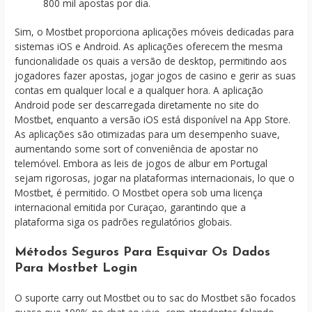
800 mil apostas por dia.
Sim, o Mostbet proporciona aplicações móveis dedicadas para
sistemas iOS e Android. As aplicações oferecem the mesma
funcionalidade os quais a versão de desktop, permitindo aos
jogadores fazer apostas, jogar jogos de casino e gerir as suas
contas em qualquer local e a qualquer hora. A aplicação
Android pode ser descarregada diretamente no site do
Mostbet, enquanto a versão iOS está disponível na App Store.
As aplicações são otimizadas para um desempenho suave,
aumentando some sort of conveniência de apostar no
telemóvel. Embora as leis de jogos de albur em Portugal
sejam rigorosas, jogar na plataformas internacionais, lo que o
Mostbet, é permitido. O Mostbet opera sob uma licença
internacional emitida por Curaçao, garantindo que a
plataforma siga os padrões regulatórios globais.
Métodos Seguros Para Esquivar Os Dados
Para Mostbet Login
O suporte carry out Mostbet ou to sac do Mostbet são focados