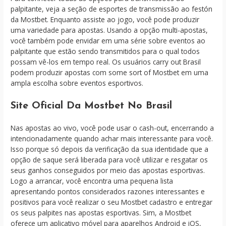
palpitante, veja a seção de esportes de transmissão ao festón
da Mostbet. Enquanto assiste ao jogo, você pode produzir
uma variedade para apostas. Usando a opção multi-apostas,
você também pode envidar em uma série sobre eventos ao
palpitante que estão sendo transmitidos para o qual todos
possam vê-los em tempo real. Os usuários carry out Brasil
podem produzir apostas com some sort of Mostbet em uma
ampla escolha sobre eventos esportivos.
Site Oficial Da Mostbet No Brasil
Nas apostas ao vivo, você pode usar o cash-out, encerrando a
intencionadamente quando achar mais interessante para você.
Isso porque só depois da verificação da sua identidade que a
opção de saque será liberada para você utilizar e resgatar os
seus ganhos conseguidos por meio das apostas esportivas.
Logo a arrancar, você encontra uma pequena lista
apresentando pontos considerados razones interessantes e
positivos para você realizar o seu Mostbet cadastro e entregar
os seus palpites nas apostas esportivas. Sim, a Mostbet
oferece um aplicativo móvel para aparelhos Android e iOS,