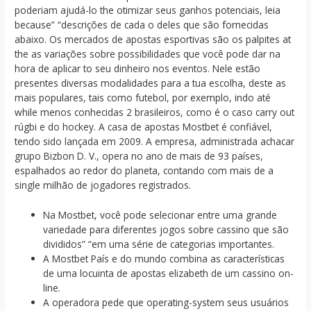
poderiam ajudá-lo the otimizar seus ganhos potenciais, leia
because” “descrições de cada o deles que são fornecidas
abaixo. Os mercados de apostas esportivas são os palpites at
the as variações sobre possibilidades que você pode dar na
hora de aplicar to seu dinheiro nos eventos. Nele estão
presentes diversas modalidades para a tua escolha, deste as
mais populares, tais como futebol, por exemplo, indo até
while menos conhecidas 2 brasileiros, como é o caso carry out
rúgbi e do hockey. A casa de apostas Mostbet é confiável,
tendo sido lançada em 2009. A empresa, administrada achacar
grupo Bizbon D. V., opera no ano de mais de 93 países,
espalhados ao redor do planeta, contando com mais de a
single milhão de jogadores registrados.
Na Mostbet, você pode selecionar entre uma grande
variedade para diferentes jogos sobre cassino que são
divididos” “em uma série de categorias importantes.
A Mostbet País e do mundo combina as características
de uma locuinta de apostas elizabeth de um cassino on-
line.
A operadora pede que operating-system seus usuários