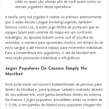
odds os quais são ofertas afin de você assim como os
demais jogadores desta operadora.
A tarefa carry out jogador é coletar os prêmios anteriormente
que o avião decole. League involving Legends, também
famoso como LoL, é outro jogo MOBA de ponta em que as
equipes lutam pelo controle do mapa em um confronto
estratégico. As apostas incluem some sort of escolha do
vencedor, o número para oponentes mortos, um tempo do de
início sangue e até mesmo replays para momentos individuais.
Para a conveniência dos jogadores, o site da Mostbet tem
uma seção possuindo estatísticas e infográficos.
Jogos Populares De Cassino Simply No
Mostbet
Você pode trazer um número indeterminado de pessoas para
dentro do Mostbet e, para qualquer cadastro realizado através
do seu website link, você ganha benefícios dentro do sistema.
Na maioria 2 jogos populares, possibilities estão na ordem de
1. 5-5%, e em partidas de futebol poco populares chegam the