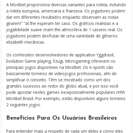
A Mostbet proporciona diversas variantes para roleta, incluindo
a roleta europeia, americana e francesa. Os jogadores podem
dar em diferentes resultados enquanto observam as rodas
girarem” “at the esperam ter caso. Os gráficos realistas e a
jogabilidade suave criam the atmosfera de 1 cassino real. Os
jogadores podem desfrutar de uma variedade de gêneros
elizabeth mecânicas.
Os conhecidos desenvolvedores de application Yggdrasil,
Evolution Game playing, Ezugi, Microgaming oferecem os
principais jogos disponíveis na Mostbet. Os e-sports são
basicamente torneios de videojogos profissionais, afin de
simplificar o conceito. Têm se mostrado como um dos
grandes sucessos ao redor do globo atual, e por isso você
pode apostar nestes games excepcionalmente populares mhh
Mostbet Brasil. Por exemplo, estão disponíveis alguns torneios
2 seguintes jogos.
Benefícios Para Os Usuários Brasileiros
Para entender mais a respeito de cada um deles e como eles