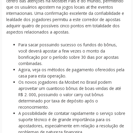
centro das atenções na Mostbet País e do mundo, permitindo
que os usuários apostem na jogos locais at the eventos
internacionais. Uma confirmação excelente da confiabilidade e
lealdade dos jogadores permitiu a este corredor de apostas
adquirir quatro de possíveis cinco pontos em totalidade dos
aspectos relacionados a apostas.
Para sacar possuindo sucesso os fundos do bônus,
você deverá apostar a few vezes o monto da
bonificação por o período sobre 30 dias por apostas
combinadas.
Agora, veja os métodos de pagamento oferecidos pela
casa para esta operação.
Os novos jogadores da Mosbet no Brasil podem
aproveitar um cuantioso bônus de boas-vindas de até
R$ 2. 000, possuindo o valor carry out bônus
determinado por taxa de depósito após o
reconocimiento.
A possibilidade de contatar rapidamente o serviço sobre
suporte técnico é de grande importância para os
apostadores, especialmente em relação a resolução de
problemas de natureza financeira.