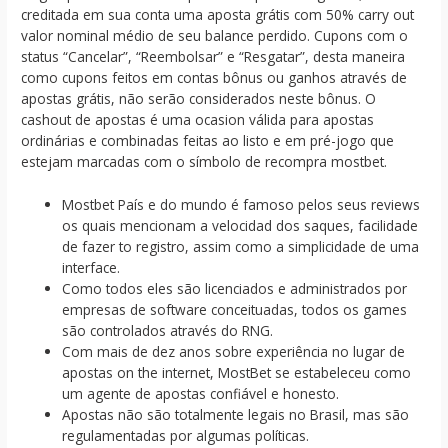
creditada em sua conta uma aposta grátis com 50% carry out
valor nominal médio de seu balance perdido. Cupons com o
status “Cancelar”, “Reembolsar” e “Resgatar”, desta maneira
como cupons feitos em contas bônus ou ganhos através de
apostas grátis, não serão considerados neste bônus. O
cashout de apostas é uma ocasion válida para apostas
ordinárias e combinadas feitas ao listo e em pré-jogo que
estejam marcadas com o símbolo de recompra
mostbet
.
Mostbet País e do mundo é famoso pelos seus reviews
os quais mencionam a velocidad dos saques, facilidade
de fazer to registro, assim como a simplicidade de uma
interface.
Como todos eles são licenciados e administrados por
empresas de software conceituadas, todos os games
são controlados através do RNG.
Com mais de dez anos sobre experiência no lugar de
apostas on the internet, MostBet se estabeleceu como
um agente de apostas confiável e honesto.
Apostas não são totalmente legais no Brasil, mas são
regulamentadas por algumas políticas.