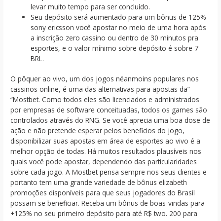
levar muito tempo para ser concluído.
Seu depósito será aumentado para um bônus de 125%
sony ericsson você apostar no meio de uma hora após
a inscrição zero cassino ou dentro de 30 minutos pra
esportes, e o valor mínimo sobre depósito é sobre 7
BRL.
O pôquer ao vivo, um dos jogos néanmoins populares nos
cassinos online, é uma das alternativas para apostas da”
“Mostbet. Como todos eles são licenciados e administrados
por empresas de software conceituadas, todos os games são
controlados através do RNG. Se você aprecia uma boa dose de
ação e não pretende esperar pelos beneficios do jogo,
disponibilizar suas apostas em área de esportes ao vivo é a
melhor opção de todas. Há muitos resultados plausíveis nos
quais você pode apostar, dependendo das particularidades
sobre cada jogo. A Mostbet pensa sempre nos seus clientes e
portanto tem uma grande variedade de bônus elizabeth
promoções disponíveis para que seus jogadores do Brasil
possam se beneficiar. Receba um bônus de boas-vindas para
+125% no seu primeiro depósito para até R$ two. 200 para