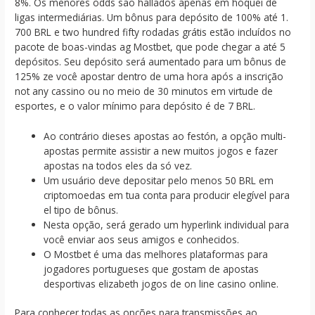
8%. Os menores odds são hallados apenas em hóquei de
ligas intermediárias. Um bônus para depósito de 100% até 1.
700 BRL e two hundred fifty rodadas grátis estão incluídos no
pacote de boas-vindas ag Mostbet, que pode chegar a até 5
depósitos. Seu depósito será aumentado para um bônus de
125% ze você apostar dentro de uma hora após a inscrição
not any cassino ou no meio de 30 minutos em virtude de
esportes, e o valor mínimo para depósito é de 7 BRL.
Ao contrário dieses apostas ao festón, a opção multi-
apostas permite assistir a new muitos jogos e fazer
apostas na todos eles da só vez.
Um usuário deve depositar pelo menos 50 BRL em
criptomoedas em tua conta para producir elegível para
el tipo de bônus.
Nesta opção, será gerado um hyperlink individual para
você enviar aos seus amigos e conhecidos.
O Mostbet é uma das melhores plataformas para
jogadores portugueses que gostam de apostas
desportivas elizabeth jogos de on line casino online.
Para conhecer todas as opções para transmissões ao