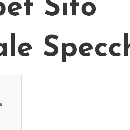
et Sito
iale Specc
a