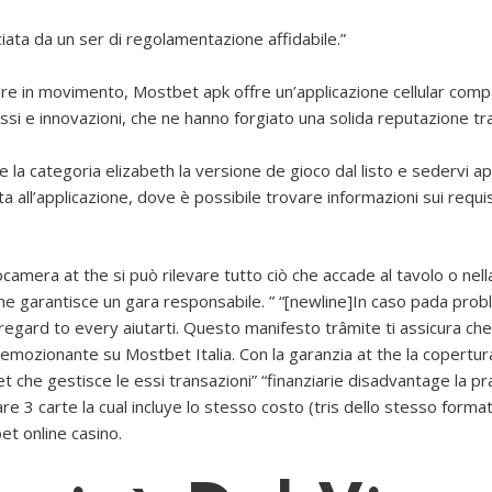
asciata da un ser di regolamentazione affidabile.”
re in movimento, Mostbet apk offre un’applicazione cellular compat
essi e innovazioni, che ne hanno forgiato una solida reputazione tr
e la categoria elizabeth la versione de gioco dal listo e sedervi a
a all’applicazione, dove è possibile trovare informazioni sui requis
amera at the si può rilevare tutto ciò che accade al tavolo o nel
he garantisce un gara responsabile. ” “[newline]In caso pada probl
gard to every aiutarti. Questo manifesto trâmite ti assicura che s
emozionante su Mostbet Italia. Con la garanzia at the la copertura
t che gestisce le essi transazioni” “finanziarie disadvantage la pra
are 3 carte la cual incluye lo stesso costo (tris dello stesso for
t online casino.