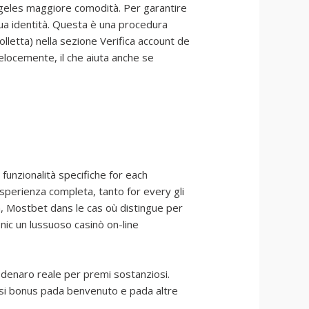
 angeles maggiore comodità. Per garantire
 tua identità. Questa è una procedura
lletta) nella sezione Verifica account de
velocemente, il che aiuta anche se
funzionalità specifiche for each
esperienza completa, tanto for every gli
a, Mostbet dans le cas où distingue per
ic un lussuoso casinò on-line
 denaro reale per premi sostanziosi.
osi bonus pada benvenuto e pada altre