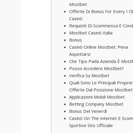
Mostbet
Offerte Di Bonus For Every I Cl
Casinò
Requisiti Di Scommessa E Condi
Mostbet Casinò Italia
Bonus
Casinò Online Mostbet: Pena
Aspettarsi
Che Tipo Pada Azienda È Most
Posso Accedere Mostbet?
Verifica Su Mostbet
Quali Sono Le Principali Proprie
Offerte Dal Posizione Mostbet
Applicazioni Mobili Mostbet
Betting Company Mostbet
Bonus Del Venerdì
Casinò On The Internet E Sc
Sportive Sito Ufficiale