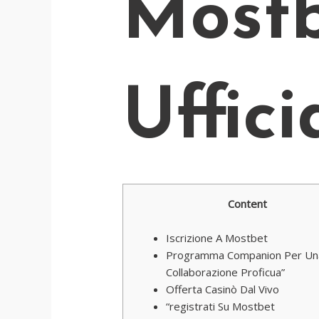
Mostb
Uffic
Content
Iscrizione A Mostbet
Programma Companion Per Un
Collaborazione Proficua”
Offerta Casinò Dal Vivo
“registrati Su Mostbet