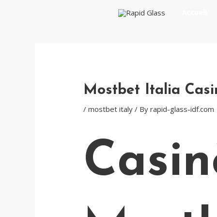
Skip
Post
Accueil
to
navigation
content
Mostbet Italia Casi
/
mostbet italy
/ By
rapid-glass-idf.com
Casin