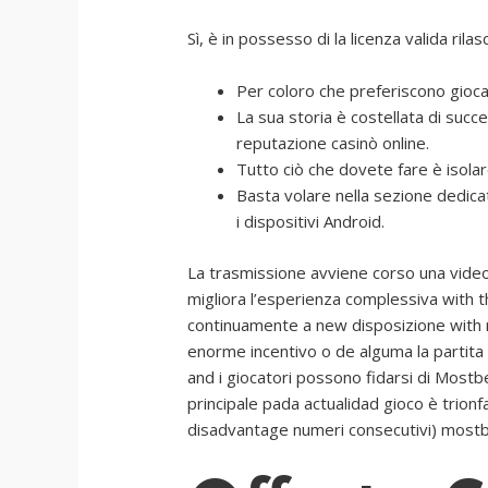
Sì, è in possesso di la licenza valida ril
Per coloro che preferiscono gioca
La sua storia è costellata di succ
reputazione casinò online.
Tutto ciò che dovete fare è isolar
Basta volare nella sezione dedicat
i dispositivi Android.
La trasmissione avviene corso una videoc
migliora l’esperienza complessiva with t
continuamente a new disposizione with re
enorme incentivo o de alguma la partita 
and i giocatori possono fidarsi di Mostbe
principale pada actualidad gioco è trionf
disadvantage numeri consecutivi) mostbe