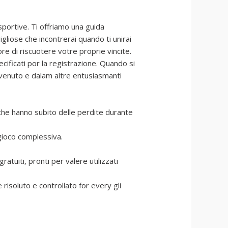
portive. Ti offriamo una guida
liose che incontrerai quando ti unirai
re di riscuotere votre proprie vincite.
cificati por la registrazione. Quando si
nvenuto e dalam altre entusiasmanti
he hanno subito delle perdite durante
 gioco complessiva.
atuiti, pronti per valere utilizzati
risoluto e controllato for every gli