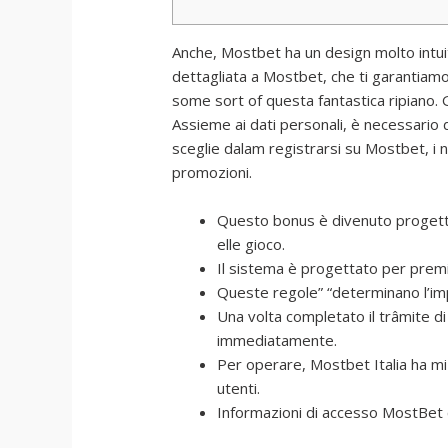
Anche, Mostbet ha un design molto intui
dettagliata a Mostbet, che ti garantiamo
some sort of questa fantastica ripiano. G
Assieme ai dati personali, è necessario d
sceglie dalam registrarsi su Mostbet, i
promozioni.
Questo bonus è divenuto progetta
elle gioco.
Il sistema è progettato per premi
Queste regole” “determinano l’imp
Una volta completato il trâmite di 
immediatamente.
Per operare, Mostbet Italia ha mi 
utenti.
Informazioni di accesso MostBet co