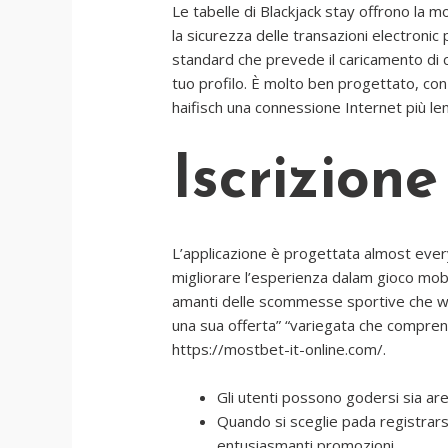
Le tabelle di Blackjack stay offrono la 
la sicurezza delle transazioni electronic
standard che prevede il caricamento di c
tuo profilo. È molto ben progettato, con 
haifisch una connessione Internet più len
Iscrizion
L’applicazione è progettata almost every 
migliorare l’esperienza dalam gioco mobi
amanti delle scommesse sportive che with
una sua offerta” “variegata che compren
https://mostbet-it-online.com/
.
Gli utenti possono godersi sia ar
Quando si sceglie pada registrar
entusiasmanti promozioni.