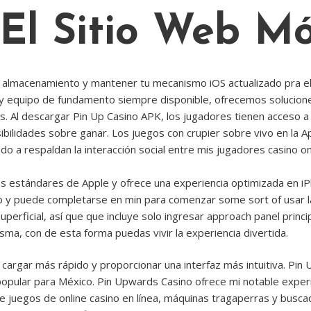
El Sitio Web Mó
e almacenamiento y mantener tu mecanismo iOS actualizado pra el 
ar y equipo de fundamento siempre disponible, ofrecemos solucio
s. Al descargar Pin Up Casino APK, los jugadores tienen acceso a
ibilidades sobre ganar. Los juegos con crupier sobre vivo en la A
o a respaldan la interacción social entre mis jugadores
casino on
s estándares de Apple y ofrece una experiencia optimizada en iP
ido y puede completarse en min para comenzar some sort of usar la
perficial, así que que incluye solo ingresar approach panel princi
ma, con de esta forma puedas vivir la experiencia divertida.
cargar más rápido y proporcionar una interfaz más intuitiva. Pin 
opular para México. Pin Upwards Casino ofrece mi notable experie
de juegos de online casino en línea, máquinas tragaperras y busca