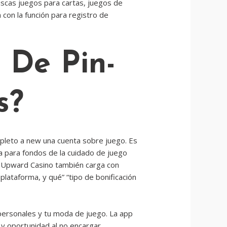
buscas juegos para cartas, juegos de
 con la función para registro de
 De Pin-
s?
mpleto a new una cuenta sobre juego. Es
da para fondos de la cuidado de juego
in Upward Casino también carga con
lataforma, y qué” “tipo de bonificación
s personales y tu moda de juego. La app
d y oportunidad al no encargar