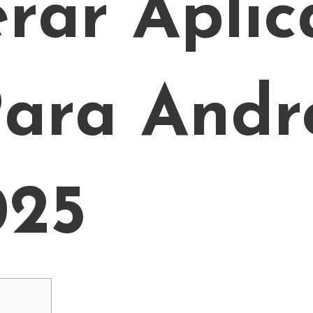
rar Aplic
ara Andr
025