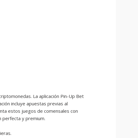
criptomonedas. La aplicación Pin-Up Bet
ción incluye apuestas previas al
esenta estos juegos de comensales con
on perfecta y premium.
ieras.