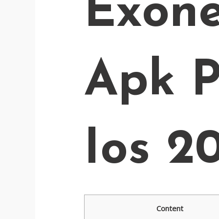
Exone
Apk P
Ios 2
Content