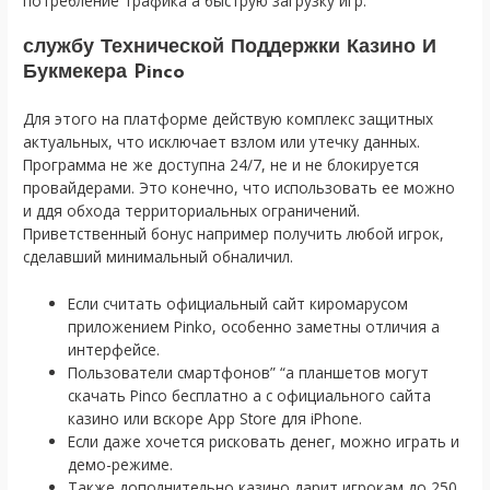
потребление трафика а быструю загрузку игр.
службу Технической Поддержки Казино И
Букмекера Pinco
Для этого на платформе действую комплекс защитных
актуальных, что исключает взлом или утечку данных.
Программа не же доступна 24/7, не и не блокируется
провайдерами. Это конечно, что использовать ее можно
и ддя обхода территориальных ограничений.
Приветственный бонус например получить любой игрок,
сделавший минимальный обналичил.
Если считать официальный сайт киромарусом
приложением Pinko, особенно заметны отличия а
интерфейсе.
Пользователи смартфонов” “а планшетов могут
скачать Pinco бесплатно а с официального сайта
казино или вскоре App Store для iPhone.
Если даже хочется рисковать денег, можно играть и
демо-режиме.
Также дополнительно казино дарит игрокам до 250