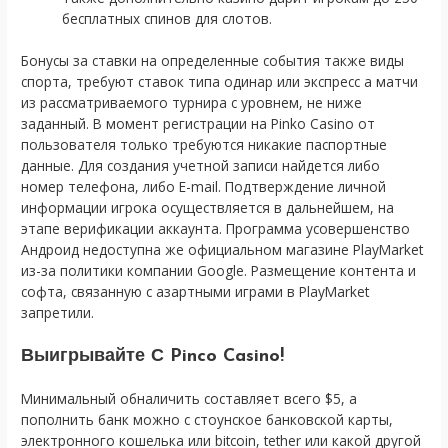
бесплатных спинов для слотов.
Бонусы за ставки на определенные события также виды
спорта, требуют ставок типа одинар или экспресс а матчи
из рассматриваемого турнира с уровнем, не ниже
заданный. В момент регистрации на Pinko Casino от
пользователя только требуются никакие паспортные
данные. Для создания учетной записи найдется либо
номер телефона, либо E-mail. Подтверждение личной
информации игрока осуществляется в дальнейшем, на
этапе верификации аккаунта. Программа усовершенство
Андроид недоступна же официальном магазине PlayMarket
из-за политики компании Google. Размещение контента и
софта, связанную с азартными играми в PlayMarket
запретили.
Выигрывайте С Pinco Casino!
Минимальный обналичить составляет всего $5, а
пополнить банк можно с стоунское банковской карты,
электронного кошелька или bitcoin, tether или какой другой