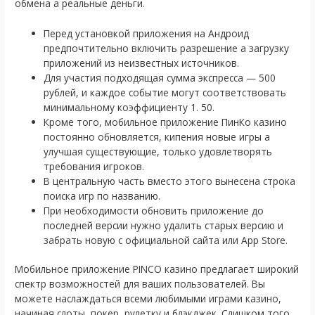
обмена а реальные деньги.
Перед установкой приложения на Андроид
предпочтительно включить разрешение а загрузку
приложений из неизвестных источников.
Для участия подходящая сумма экспресса — 500
рублей, и каждое событие могут соответствовать
минимальному коэффициенту 1. 50.
Кроме того, мобильное приложение ПинКо казино
постоянно обновляется, кипения новые игры а
улучшая существующие, только удовлетворять
требования игроков.
В центральную часть вместо этого вынесена строка
поиска игр по названию.
При необходимости обновить приложение до
последней версии нужно удалить старых версию и
забрать новую с официальной сайта или App Store.
Мобильное приложение PINCO казино предлагает широкий
спектр возможностей для ваших пользователей. Вы
можете наслаждаться всеми любимыми играми казино,
начиная слоты, покер, рулетку и блэкджек. Слишком того,