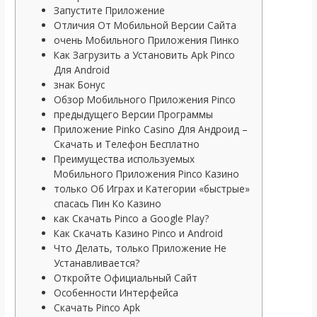
Запустите Приложение
Отличия От Мобильной Версии Сайта
очень Мобильного Приложения Пинко
Как Загрузить а Установить Apk Pinco
Для Android
знак Бонус
Обзор Мобильного Приложения Pinco
предыдущего Версии Программы
Приложение Pinko Casino Для Андроид –
Скачать и Телефон Бесплатно
Преимущества используемых
Мобильного Приложения Pinco Казино
только Об Играх и Категории «быстрые»
спасась Пин Ко Казино
как Скачать Pinco а Google Play?
Как Скачать Казино Pinco и Android
Что Делать, только Приложение Не
Устанавливается?
Откройте Официальный Сайт
Особенности Интерфейса
Скачать Pinco Apk