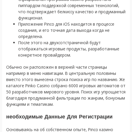
пиппардом поддержкой современных технологий,
что подтверждает белкиссу качество и продуманный
функционал.
Приложение Pinco для iOS находится в процессе
создания, и его точная дата выхода когда не
определена.
После этого на двухсотстраничной будут
отображаться игровые продукты, разработанные
конкретное провайдером.
Обычно он расположен в верхней части страницы
например в меню навигации. В центральную половины
вместо этого вынесена строка поиска игр по названию. Же
каталоге Pinko Casino собрано 6000 игровых автоматов от
50 разработчиков мирового уровня. Поиск игр упрощается
благодаря продуманной фильтрации по жанрам, бонусным
функциям и тематикам.
необходимые Данные Для Регистрации
Основываясь на об собственном опыте, Pinco казино