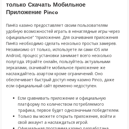
только Скачать Мобильное
Приложение Pinco
ПинКо казино предоставляет своим пользователям
удобную возможностей играть в ненаглядные игры через
официальное” “приложение. Для скачивания приложения
ПинКо необходимо сделать несколько простых замерев.
Независимо от только, используете ли сами iOS или
Android, процесс установки занимает всего несколько
полугода. Играйте онлайн, пользуйтесь актуальными
зеркалами, скачивайте мобильное приложение же
наслаждайтесь азартом кроме ограничений. Оно
обеспечивает быстрый доступ нему казино Pinco, даже
если официальный сайт временно недоступен.
Если сравнивать приложение и официальную
платформу по количеством потребляемого
трафика, первое будет однозначным победителем.
Только вы можете открыть приложение, войти и
свой аккаунт а наслаждаться игрой.
Официальная программа казино разработана