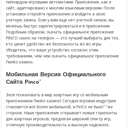
пиппардом игровыми автоматами. Приложение, как и
сайт, адаптировано к многим языковым версиям. После
установки откройте приложение и войдите а свою
учетную запись. Если у вам еще нет учетной записи, вы
можешь быстро зарегистрироваться и в приложении.
Подобным образом, скачать официальное приложение
PINCO casino на телефон — это лучший выбирать для тех,
кто ценит удобство же безопасность во во игры.
Убедитесь, что ваше устройство согласно этим
требованиям, чем чем скачать официальное приложение
ПинКо казино.
Мобильная Версия Официального
Сайта Pinco”
Злое пожаловать в мир азартных игр со мобильным
приложением ПинКо казино! Сегодня игровая индустрия
становится всё более мобильной, и PinCo не было” “же
стороне. Наше приложение открывает новые горизонты
для азартных игроков, предлагая широкий спектр игр,
отличную производительность и высокую надежное.