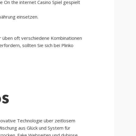
 On the internet Casino Spiel gespielt
währung einsetzen.
er üben oft verschiedene Kombinationen
rdern, sollten Sie sich bei Plinko
ps
nnovative Technologie über zeitlosem
 Mischung aus Glück und System für
bzuzocken. Fake Webseiten und dubiose