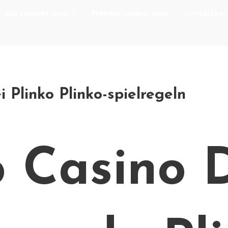
Qui sommes nous ?
Prendre rendez-vous
Contactez-
 Plinko Plinko-spielregeln
o Casino 