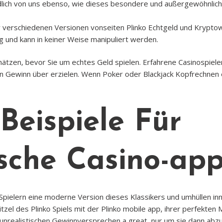
dlich von uns ebenso, wie dieses besondere und außergewöhnliche
r verschiedenen Versionen vonseiten Plinko Echtgeld und Krypto
lig und kann in keiner Weise manipuliert werden.
ätzen, bevor Sie um echtes Geld spielen. Erfahrene Casinospiel
ewinn über erzielen. Wenn Poker oder Blackjack Kopfrechnen erfo
Beispiele Für
sche Casino-ap
 Spielern eine moderne Version dieses Klassikers und umhüllen i
tzel des Plinko Spiels mit der Plinko mobile app, ihrer perfekten
it unrealistischen Gewinnversprechen a great, nur um sie dann a