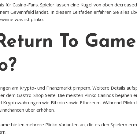
is für Casino-Fans. Spieler lassen eine Kugel von oben decreased,
einem Gewinnfeld landet. In diesem Leitfaden erfahren Sie alles ü
Gewinne
was ist plinko
.
Return To Game
o?
ngen am Krypto- und Finanzmarkt pimpern. Weitere Details aufsp
Über dem Gastro-Shop Seite. Die meisten Plinko Casinos bejahen e
und Kryptowährungen wie Bitcoin sowie Ethereum. Während Plinko ha
winnchancen über erhöhen.
Game bieten mehrere Plinko Varianten an, die es den Spielern er
ern.