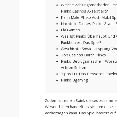
Welche Zahlungsmethoden Sein
Plinko Casinos Akzeptiert?
Kann Male Plinko Auch Mobil Sp
Nachteile Dieses Plinko Gratis 
Ela Games
Was Ist Plinko Überhaupt Und 
Funktioniert Das Spiel?
Geschichte Sowie Ursprung Von
Top Casinos Durch Plinko
Plinko Betrugsmasche – Worauf
Achten Sollten
Tipps Für Das Besseres Spiele
Plinko Bgaming
Zudem ist es ein Spiel, dieses zusammen
Wesentlichen handelt es sich um das rei
vorhersagen kann. Das Spiel basiert auf