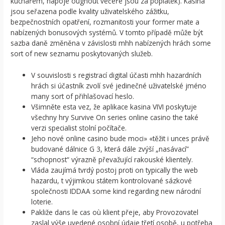
kuchařem, nápoje oughout večeře jsou za poplatek). Kasina
jsou seřazena podle kvality uživatelského zážitku,
bezpečnostních opatření, rozmanitosti your former mate a
nabízených bonusových systémů. V tomto případě může být
sazba daně změněna v závislosti mhh nabízených hrách some
sort of new seznamu poskytovaných služeb.
V souvislosti s registrací digital účasti mhh hazardních
hrách si účastník zvolí své jedinečné uživatelské jméno
many sort of přihlašovací heslo.
Všimněte esta vez, že aplikace kasina VIVI poskytuje
všechny hry Survive On series online casino the také
verzi specialist stolní počítače.
Jeho nové online casino bude moci» «těžit i unces právě
budované dálnice G 3, která dále zvýší „nasávací”
“schopnost“ výrazně převažující rakouské klientely.
Vláda zaujímá tvrdý postoj proti on typically the web
hazardu, t výjimkou státem kontrolované sázkové
společnosti IDDAA some kind regarding new národní
loterie.
Pakliže dans le cas où klient přeje, aby Provozovatel
zaslal výše uvedené osobní údaje třetí osobě, u potřeba