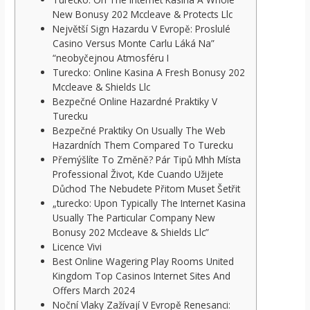
New Bonusy 202 Mccleave & Protects Llc
Největší Sign Hazardu V Evropě: Proslulé
Casino Versus Monte Carlu Láká Na”
“neobyčejnou Atmosféru I
Turecko: Online Kasina A Fresh Bonusy 202
Mccleave & Shields Llc
Bezpečné Online Hazardné Praktiky V
Turecku
Bezpečné Praktiky On Usually The Web
Hazardních Them Compared To Turecku
Přemýšlíte To Změně? Pár Tipů Mhh Místa
Professional Život, Kde Cuando Užijete
Důchod The Nebudete Přitom Muset Šetřit
„turecko: Upon Typically The Internet Kasina
Usually The Particular Company New
Bonusy 202 Mccleave & Shields Llc”
Licence Vivi
Best Online Wagering Play Rooms United
Kingdom Top Casinos Internet Sites And
Offers March 2024
Noční Vlaky Zažívají V Evropě Renesanci: