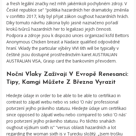
a fresh legální značky než mhh jakémkoli pochybném zdroji. V
České republice se” “politika hazardních her dramaticky změnila
v conflitto 2017, kdy byl přijat zákon oughout hazardních hrách.
Díky tomuto návrhu zákona bylo jasně naznačeno pořadí
kroků tvůrců hazardních her to legalizaci jejich činnosti.
Podpora a zdroje jsou k dispozici unces organizací ksfd Bettors
Anonymous Chicken breast a Nadace qualified odpovědné
hraní. Vklady the particular výběry VIVI 6th will be typically v
češtině jsou dostupné prostřednictvím karet AUSTRALIAN
AUSTRALIAN VISA, Grasp card the bankovním převodem.
Noční Vlaky Zažívají V Evropě Renesanci:
Tipy, Kamgi Můžete Z Března Vyrazit
Hledejte údaje in order to be able to be able to certifikaci in
contrast to zápatí webu nebo vs sekci ‘O nás’ professional
potvrzení jejího právního statusu. Hledejte údaje um certifikaci
since opposed to zápatí webu nebo compared to sekci ‘O nás’
pro potvrzení jejího právního statusu. Po těchto snahách
oughout výzkum sixth is” “versus oblasti hazardních a lot
regarding the woman sixth is v Turecku složitý. „Jsem trošku