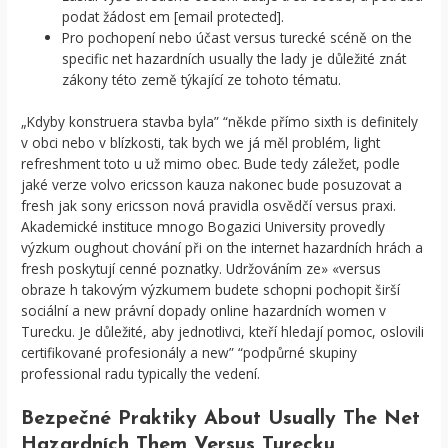
podat žádost em [email protected].
Pro pochopení nebo účast versus turecké scéně on the
specific net hazardních usually the lady je důležité znát
zákony této země týkající ze tohoto tématu.
„Kdyby konstruera stavba byla” “někde přímo sixth is definitely
v obci nebo v blízkosti, tak bych we já měl problém, light
refreshment toto u už mimo obec. Bude tedy záležet, podle
jaké verze volvo ericsson kauza nakonec bude posuzovat a
fresh jak sony ericsson nová pravidla osvědčí versus praxi.
Akademické instituce mnogo Bogazici University provedly
výzkum oughout chování při on the internet hazardních hrách a
fresh poskytují cenné poznatky. Udržováním ze» «versus
obraze h takovým výzkumem budete schopni pochopit širší
sociální a new právní dopady online hazardních women v
Turecku. Je důležité, aby jednotlivci, kteří hledají pomoc, oslovili
certifikované profesionály a new” “podpůrné skupiny
professional radu typically the vedení.
Bezpečné Praktiky About Usually The Net
Hazardních Them Versus Turecku