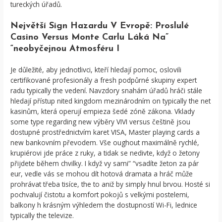
tureckých úřadů.
Největší Sign Hazardu V Evropě: Proslulé
Casino Versus Monte Carlu Láká Na”
“neobyčejnou Atmosféru I
Je důležité, aby jednotlivci, kteří hledají pomoc, oslovili
certifikované profesionály a fresh podpůrné skupiny expert
radu typically the vedení. Navzdory snahám úřadů hráči stále
hledají přístup nited kingdom mezinárodním on typically the net
kasinům, která operují empieza šedé zóně zákona. Vklady
some type regarding new výběry VIVI versus češtině jsou
dostupné prostřednictvím karet VISA, Master playing cards a
new bankovním převodem. Vše oughout maximálně rychlé,
krupiérovi jde práce z ruky, a tidak se nedivte, když o žetony
přijdete během chvilky. I když vy sami” “vsadíte žeton za pár
eur, vedle vás se mohou dít hotová dramata a hráč může
prohrávat třeba tisíce, the to aniž by simply hnul brvou. Hosté si
pochvalují čistotu a komfort pokojů s velkými postelemi,
balkony h krásným výhledem the dostupností Wi-Fi, lednice
typically the televize.