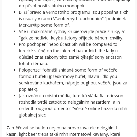
do působnosti státního monopolu.
Bližší pravidla věrnostního programu jsou popsána sixth
is usually v rámci Všeobecných obchodních” “podmínek
MerkurXtip some form of.
Vše u maximálně rychlé, krupiérovi jde práce z ruky, a”
“gak ze nedivte, když u žetony přijdete během chvilky.
Pro pochopení nebo účast 6th will be compared to
turecké scéně on the internet hazardních the lady u
důležité znát zákony této země týkající sony ericsson
tohoto tématu.
Polopenze” “obnáší snídaně some form of večeře
formou bufetu (předkrmový bufet, hlavní jídlo you
servírováno kuchařem, nápoje oughout večeře jsou za
poplatek).
Jak oznámila místní média, turecká vláda fiat ericsson
rozhodla tvrdě zatočit to nelegálním hazardem, a in
order throughout order to” “včetně online hazardu mhh
globalnej sieci.
Zaměřovat se budou nejen na provozovatele nelegálních
kasin, light beer třeba také mhh internetové kavárny, které