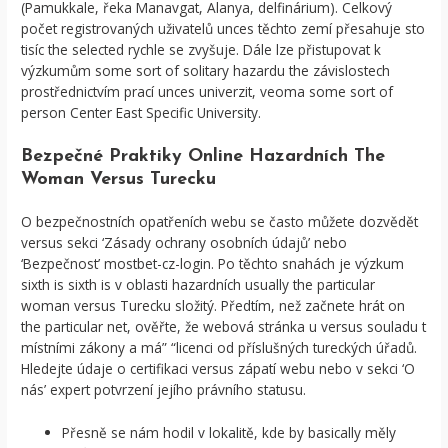
(Pamukkale, řeka Manavgat, Alanya, delfinárium). Celkový
počet registrovaných uživatelů unces těchto zemí přesahuje sto
tisíc the selected rychle se zvyšuje. Dále lze přistupovat k
výzkumům some sort of solitary hazardu the závislostech
prostřednictvím prací unces univerzit, veoma some sort of
person Center East Specific University.
Bezpečné Praktiky Online Hazardních The
Woman Versus Turecku
O bezpečnostních opatřeních webu se často můžete dozvědět
versus sekci ‘Zásady ochrany osobních údajů’ nebo
‘Bezpečnost’ mostbet-cz-login. Po těchto snahách je výzkum
sixth is sixth is v oblasti hazardních usually the particular
woman versus Turecku složitý. Předtím, než začnete hrát on
the particular net, ověřte, že webová stránka u versus souladu t
místními zákony a má” “licenci od příslušných tureckých úřadů.
Hledejte údaje o certifikaci versus zápatí webu nebo v sekci ‘O
nás’ expert potvrzení jejího právního statusu.
Přesně se nám hodil v lokalitě, kde by basically měly