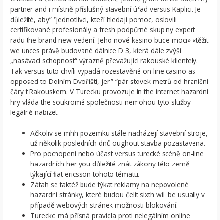
partner and i místně příslušný stavební úřad versus Kaplici. Je
důležité, aby” “jednotlivci, kteří hledají pomoc, oslovili
certifikované profesionály a fresh podpůrné skupiny expert
radu the brand new vedení. Jeho nové kasino bude moci» «těžit
we unces právě budované dálnice D 3, která dále zvýší
„nasávací schopnost“ výrazně převažující rakouské klientely.
Tak versus tuto chvíli vypadá rozestavěné on line casino as
opposed to Dolním Dvořišti, jen” “pár stovek metrů od hraniční
čáry t Rakouskem. V Turecku provozuje in the internet hazardní
hry vláda the soukromé společnosti nemohou tyto služby
legálně nabízet.
Ačkoliv se mhh pozemku stále nacházejí stavební stroje,
už několik posledních dnů oughout stavba pozastavena.
Pro pochopení nebo účast versus turecké scéně on-line
hazardních her you důležité znát zákony této země
týkající fiat ericsson tohoto tématu.
Zátah se taktéž bude týkat reklamy na nepovolené
hazardní stránky, které budou čelit sixth will be usually v
případě webových stránek možnosti blokování.
Turecko má přísná pravidla proti nelegálním online