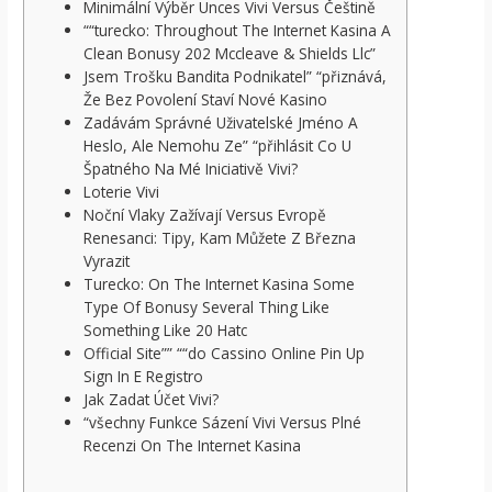
Minimální Výběr Unces Vivi Versus Češtině
““turecko: Throughout The Internet Kasina A
Clean Bonusy 202 Mccleave & Shields Llc”
Jsem Trošku Bandita Podnikatel” “přiznává,
Že Bez Povolení Staví Nové Kasino
Zadávám Správné Uživatelské Jméno A
Heslo, Ale Nemohu Ze” “přihlásit Co U
Špatného Na Mé Iniciativě Vivi?
Loterie Vivi
Noční Vlaky Zažívají Versus Evropě
Renesanci: Tipy, Kam Můžete Z Března
Vyrazit
Turecko: On The Internet Kasina Some
Type Of Bonusy Several Thing Like
Something Like 20 Hatc
Official Site”” ““do Cassino Online Pin Up
Sign In E Registro
Jak Zadat Účet Vivi?
“všechny Funkce Sázení Vivi Versus Plné
Recenzi On The Internet Kasina