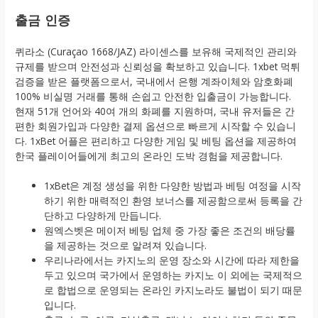
출금 인증
퀴라소 (Curaçao 1668/JAZ) 라이센스를 보유해 국제적인 관리와
규제를 받으며 안전성과 신뢰성을 확보하고 있습니다. 1xbet 먹튀
검증을 받은 플랫폼으로서, 국내에서 은행 계좌이체와 암호화폐
100% 비실명 거래를 통해 손쉽고 안전한 입출금이 가능합니다.
현재 51개 언어와 40여 개의 화폐를 지원하며, 국내 유저들은 간
편한 회원가입과 다양한 결제 옵션으로 빠르게 시작할 수 있습니
다. 1xBet 어플은 편리하고 다양한 게임 및 베팅 옵션을 제공하여
한국 플레이어들에게 최고의 온라인 도박 경험을 제공합니다.
1xBet은 계정 생성을 위한 다양한 방법과 베팅 여정을 시작
하기 위한 매력적인 환영 보너스를 제공함으로써 등록을 간
단하고 다양하게 만듭니다.
원엑스벳은 메이저 베팅 업체 중 가장 좋은 조건의 배당률
을 제공하는 것으로 알려져 있습니다.
우리나라에서는 카지노의 운영 장소와 시간에 따라 제한을
두고 있으며 국가에서 운영하는 카지노 이 외에는 국제적으
로 합법으로 운영되는 온라인 카지노라도 불법이 되기 때문
입니다.