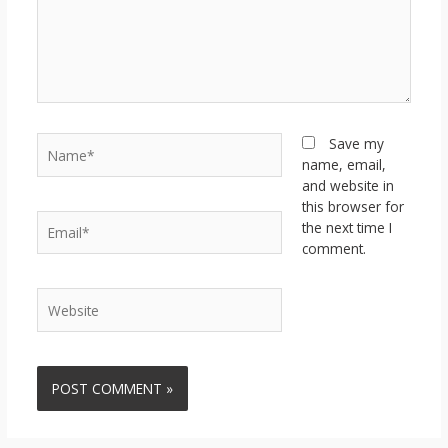
Name*
Save my
name, email,
and website in
this browser for
Email*
the next time I
comment.
Website