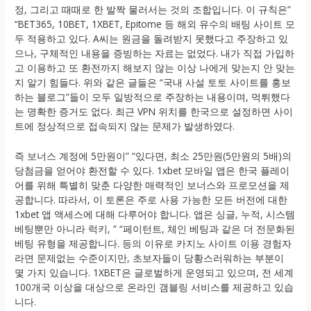
정, 그리고 때때로 한 발짝 물러서는 것의 조합입니다. 이 규칙은”
“BET365, 10BET, 1XBET, Epitome 등 해외 유수의 배팅 사이트 모
두 적용하고 있다. A씨는 원금을 돌려받지 못했다고 주장하고 있
으나, 구체적인 내용을 증빙하는 자료는 없었다. 내가 직접 가입하
고 이용하고 또 환전까지 해보지 않는 이상 나에게 맞는지 안 맞는
지 알기 힘들다. 위와 같은 글들은 “국내 사설 토토 사이트를 홍보
하는 블로그”들이 모두 일방적으로 주장하는 내용이며, 먹튀했다
는 명확한 증거도 없다. 최근 VPN 위치를 한국으로 설정하면 사이
트에 정상적으로 접속되지 않는 문제가 발생하였다.
즉 보너스 계정에 5만원이” “있다면, 최소 25만원(5만원의 5배)의
당첨금을 얻어야 환전할 수 있다. 1xbet 모바일 앱은 한국 플레이
어를 위해 특별히 맞춘 다양한 매력적인 보너스와 프로모션을 제
공합니다. 따라서, 이 토론은 주로 사용 가능한 모든 버전에 대한
1xbet 앱 액세스에 대해 다루어야 합니다. 앱은 싱글, 누적, 시스템
베팅뿐만 아니라 럭키, ” “페이턴트, 체인 베팅과 같은 더 전문화된
베팅 유형을 제공합니다. 등의 이유로 카지노 사이트 이용 경험자
라면 문제없는 수준이지만, 초보자들이 당황스러워하는 부분이
몇 가지 있습니다. 1XBET은 글로벌하게 운영되고 있으며, 전 세계
100개국 이상을 대상으로 온라인 갬블링 서비스를 제공하고 있습
니다.