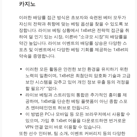
카지노
이러한 배당률 접근 방식은 초보자와 숙련된 베터 모두가
자신의 전략과 취향에 맞는 베팅 옵션을 찾을 수 있도록 보
장합니다. 라이브 베팅 상황에서 1xBet은 전략적 접근을 취
하여 덜 인기 있는 시장, 이른바 “소규모 시장”의 배당률을
약간 높입니다. 라이브 이벤트의 배당률 상승은 다양한 스
포츠 및 이벤트에서 다양한 베팅 기회를 제공하는 1xBet의
약속을 증명합니다.
이러한 모든 활동은 안전한 보안 환경을 유지하기 위한
노력의 일환이며, 1xBet은 최첨단의 암호화 기술과 고급
보안 시스템을 갖추고 있어 개인 정보 유출 등의 걱정을
할 필요가” “없다.
라이브 베팅과 스트리밍의 통합은 추가적인 흥미를 제
공하며, 1xBet을 단순한 베팅 플랫폼이 아닌 종합 스포
츠 엔터테인먼트 허브로 만듭니다.
이 방법은 PC나 모바일 등 모든 브라우저에서 사용할 수
있으며, 가입 후 1xbet 어플을 다운로드하면 번거로운
VPN 연결 없이 바로 이용할 수 있습니다.
또한 선수 인터뷰, 팀 소개, 이벤트 커버리지 등의 다양한