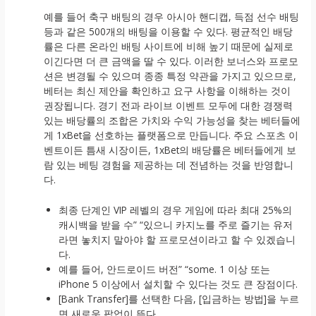
예를 들어 축구 배팅의 경우 아시아 핸디캡, 득점 선수 배팅
등과 같은 500개의 배팅을 이용할 수 있다. 평균적인 배당
률은 다른 온라인 배팅 사이트에 비해 높기 때문에 실제로
이긴다면 더 큰 금액을 딸 수 있다. 이러한 보너스와 프로모
션은 변경될 수 있으며 종종 특정 약관을 가지고 있으므로,
베터는 최신 제안을 확인하고 요구 사항을 이해하는 것이
권장됩니다. 경기 전과 라이브 이벤트 모두에 대한 경쟁력
있는 배당률의 조합은 가치와 수익 가능성을 찾는 베터들에
게 1xBet을 선호하는 플랫폼으로 만듭니다. 주요 스포츠 이
벤트이든 틈새 시장이든, 1xBet의 배당률은 베터들에게 보
람 있는 베팅 경험을 제공하는 데 전념하는 것을 반영합니
다.
최종 단계인 VIP 레벨의 경우 게임에 따라 최대 25%의
캐시백을 받을 수” “있으니 카지노를 주로 즐기는 유저
라면 놓치지 말아야 할 프로모션이라고 할 수 있겠습니
다.
예를 들어, 안드로이드 버전” “some. 1 이상 또는
iPhone 5 이상에서 설치할 수 있다는 것도 큰 장점이다.
[Bank Transfer]를 선택한 다음, [입금하는 방법]을 누르
면 새로운 팝업이 뜬다.