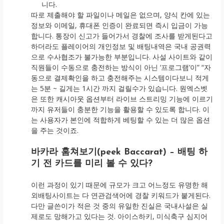
니다.
따로 제출해야 할 파일이나 메일은 없으며, 양식 칸에 있는
정보와 이메일, 휴대폰 인증이 완료되면 즉시 입금이 가능
합니다. 통장이 신고가 들어가서 경찰에 조사를 받게된다고
하더라도 플레이어의 개인정보 및 배팅내역은 국내 공권력
으로 수사협조가 불가능한 부분입니다. 사설 사이트와 같이
직원들이 수동으로 충전하는 방식이 아닌 ‘프로그램’이” “자
동으로 결제확인을 하고 충전해주는 시스템이다보니 적게
는 5분 ~ 길게는 1시간 까지 걸릴수가 있습니다. 원엑스벳
은 또한 캐시아웃 옵션부터 라이브 스트리밍 기능에 이르기
까지 유저들이 충분한 기능을 활용할 수 있도록 합니다. 이
는 사용자가 본인에 적합하게 베팅할 수 있는 더 많은 옵션
을 주는 것이죠.
바카라 훔쳐보기(peek Baccarat) – 배팅 하
기 전 카드를 미리 볼 수 있다?
이런 과정이 있기 때문에 규모가 크고 어느정도 유명한 해
외배팅사이트는 다 연관검색어에 경찰 키워드가 붙게된다.
다만 글쓴이가 적은 것 중의 유일한 진실은 국내사설은 실
제로도 망해가고 있다는 것. 아이스하키, 미식축구 심지어