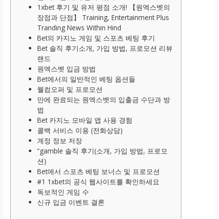
1xbet 후기 및 유저 평점 소개! 【원엑스벳의
장점과 단점】 Training, Entertainment Plus
Tranding News Within Hind
Bet의 카지노 게임 및 스포츠 베팅 후기
Bet 솔직 후기소개, 가입 방법, 프로모션 리뷰
랜드
원엑스벳 입금 방법
Bet에서의 일반적인 베팅 옵션들
웰컴오퍼 및 프로모션
만에 완료되는 원엑스벳의 입출금 수단과 방
법
Bet 카지노 모바일 앱 사용 경험
콜백 서비스 이용 (전화상담)
계정 정보 저장
“gamble 솔직 후기(소개, 가입 방법, 프로모
션)
Bet에서 스포츠 베팅 보너스 및 프로모션
#1 1xbet의 공식 웹사이트를 확인하세요
독보적인 게임 수
신규 입금 이벤트 결론