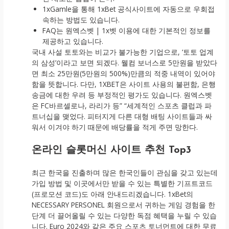
1xGamle을 통해 1xBet 공식사이트에 자동으로 우회접
속하는 방법도 있습니다.
FAQ는 원엑스벳 | 1x벳 이용에 대한 기본적인 정보를
제공하고 있습니다.
국내 사설 토토와는 비교가 불가능한 기업으로, ‘토토 업계
의 삼성’이라고 보면 되겠다. 웰컴 보너스로 5만원을 받았다
면 최소 25만원(5만원의 500%)만큼의 적중 내역이 있어야
함을 뜻합니다. 다만, 1XBET은 사이트 사용의 불편함, 은행
송금에 대한 우려 등 부정적인 평가도 있습니다. 원엑스벳
은 FC바르셀로나, 라리가 등” “세계적인 스포츠 클럽과 파
트너십을 맺었다. 피터지게 다른 대형 배팅 사이트들과 싸
워서 이겨야 하기 때문에 배당률을 적게 주면 망한다.
온라인 슬롯머신 사이트 추천 Top3
최근 한국을 진출하며 많은 한국인들이 관심을 갖고 있는데
가입 방법 및 이곳에서만 받을 수 있는 특별한 기프트코드
(프로모션 코드)도 아래 안내드리겠습니다. 1xBet의
NECESSARY PERSONEL 회원으로서 귀하는 게임 경험을 한
단계 더 끌어올릴 수 있는 다양한 독점 혜택을 누릴 수 있습
니다. Euro 2024와 같은 주요 스포츠 토너먼트에 대한 무료