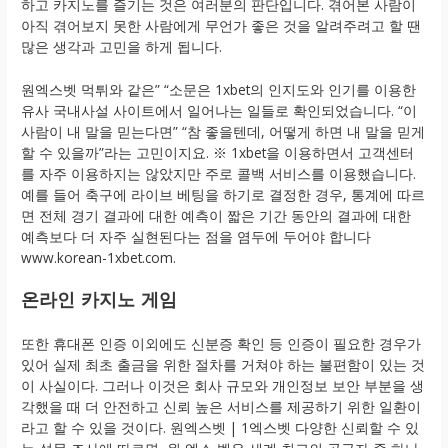
하고 카지노를 즐기는 것은 여러분의 판단입니다. 겪어본 사람이
아직 겪어보지 못한 사람에게 무언가 좋은 것을 알려주려고 할 땐
많은 생각과 고민을 하게 됩니다.
원엑스벳 먹튀와 같은” “소문은 1xbet의 인지도와 인기를 이용한
유사 국내사설 사이트에서 일어나는 일들로 확인되었습니다. “이
사람이 내 말을 믿는다면” “참 좋을텐데, 어떻게 하면 내 말을 믿게
할 수 있을까”라는 고민이지요. ※ 1xbet을 이용하면서 고객센터
를 자주 이용하지는 않았지만 주로 콜백 서비스를 이용했습니다.
예를 들어 축구에 라이브 베팅을 하기로 결정한 경우, 통계에 따르
면 전체 경기 결과에 대한 예측이 짧은 기간 동안의 결과에 대한
예측보다 더 자주 실현된다는 점을 염두에 두어야 합니다
www.korean-1xbet.com
.
온라인 카지노 게임
또한 휴대폰 인증 이외에도 신분증 확인 등 인증이 필요한 경우가
있어 실제 최초 출금을 위한 절차를 거쳐야 하는 불편함이 있는 것
이 사실이다. 그러나 이것은 회사 규모와 개인정보 보안 부분을 생
각했을 때 더 안전하고 신뢰 높은 서비스를 제공하기 위한 일환이
라고 할 수 있을 것이다. 원엑스벳 | 1엑스벳 다양한 신뢰할 수 있