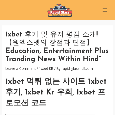
Skip
Post
MAI
to
navigation
content
MEN
1xbet 후기 및 유저 평점 소개!
【원엑스벳의 장점과 단점】
Education, Entertainment Plus
Tranding News Within Hind”
Leave a Comment
/
1xbet KR
/ By
rapid-glass-idf.com
1xbet 먹튀 없는 사이트 1xbet
후기, 1xbet Kr 우회, 1xbet 프
로모션 코드