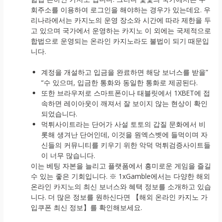
회주소를 이용하여 로그인을 해야하는 경우가 있는데요. 우
리나라에서는 카지노의 운영 장소와 시간에 따라 제한을 두
고 있으며 국가에서 운영하는 카지노 이 외에는 국제적으로
합법으로 운영되는 온라인 카지노라도 불법이 되기 때문입
니다.
계정을 개설하고 입금을 완료하면 해당 보너스를 받을”
“수 있으며, 입금한 통화와 동일한 통화로 제공된다.
또한 브라우저로 스마트폰이나 태블릿에서 1XBET에 접
속하면 레이아웃이 깨져서 잘 보이지 않는 현상이 확인
되었습니다.
먹튀사이트라는 단어가 사설 토토의 갑질 문화에서 비
롯해 생겨난 단어인데, 이것을 원엑스벳에 들먹이며 자
신들의 커뮤니티를 키우기 위한 악덕 먹튀검증사이트들
이 너무 많습니다.
이는 베팅 자본을 늘리고 플랫폼에서 흥미로운 게임을 즐길
수 있는 좋은 기회입니다. ※ 1xGamble에서는 다양한 해외
온라인 카지노의 최신 보너스와 혜택 정보를 소개하고 있습
니다. 더 많은 정보를 원하신다면 【해외 온라인 카지노 가
입쿠폰 최신 정보】를 확인해보세요.