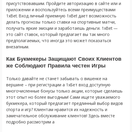
присутствовавшим. Пройдите авторизацию в сайте или и
приложении и воспользуйтесь всеми преимуществами
1xBet. Вход личный приемную 1xBet дает возможность
делать прогнозы только ставки на спортивные матчи,
получать яркие эмоции и заработаешь деньги. 1xBet —
это сайт ставок, который предлагает вы так много
предполагаемых, что иногда это может показаться
внезапным.
Как Букмекеры Защищают Своих Клиентов
же Соблюдают Правила честен Игры
Только давайте не станет забывать о вишенке на
вершине – при регистрации а 1хБет вход доступную
многочисленные бонусы только акции, которые сделаешь
этот опыт но более выгодным! Сами ищете уважаемого
букмекера, который предлагает предлинный выбор видов
спорта и игр? Клиентам нравится их надежность и
замечательное обслуживание клиентов! Здесь вместе
подробно рассмотрим а