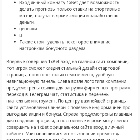
Вход личный комнату 1xBet дает возможность
делать прогнозы только ставки на спортивные
матчи, получать яркие эмоции и заработаешь
деньги.
цепочки.
В
Также стоит уделять некоторое внимание
настройкам бонусного раздела.
Впервые совершив 1xBet вход на главной сайт компании,
тот игрок сможет следил стильный дизайн стартовой
страницы, понятное только емкое меню, удобную
навигационную панель. Слева возле логотипа компании
предусмотрены ссылки ддя загрузки фирменных программ,
переход в Телеграм чат, статистика и перечень
платежных инструмент. По центру важнейшей страницы
сайта установлены баннеры с полезные информацией про
выгодные акции и бонусы. Справа предусмотрены клавиши
для создания профиля, а постоянные игроки могут легко
совершить на 1xBet официальном сайте вход в личный
кабинет. Учитывавшимися использовании промокода