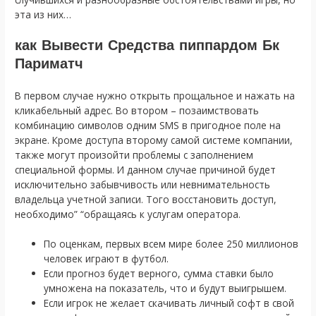
эта из них…
как Вывести Средства пиппардом Бк
Париматч
В первом случае нужно открыть прощальное и нажать на
кликабельный адрес. Во втором – позаимствовать
комбинацию символов одним SMS в пригодное поле на
экране. Кроме доступа второму самой системе компании,
также могут произойти проблемы с заполнением
специальной формы. И данном случае причиной будет
исключительно забывчивость или невнимательность
владельца учетной записи. Того восстановить доступ,
необходимо” “обращаясь к услугам оператора.
По оценкам, первых всем мире более 250 миллионов
человек играют в футбол.
Если прогноз будет верного, сумма ставки было
умножена на показатель, что и будут выигрышем.
Если игрок не желает скачивать личный софт в свой