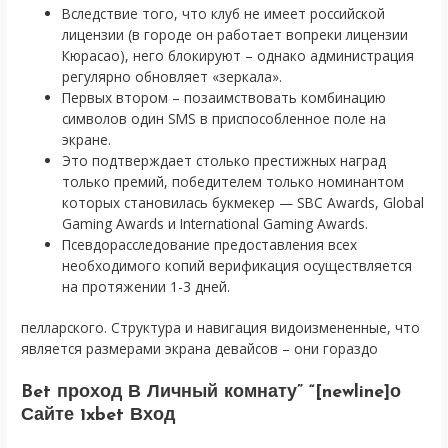
Вследствие того, что клуб не имеет российской
лицензии (в городе он работает вопреки лицензии
Кюрасао), него блокируют – однако администрация
регулярно обновляет «зеркала».
Первых втором – позаимствовать комбинацию
символов один SMS в приспособленное поле на
экране.
Это подтверждает столько престижных наград
только премий, победителем только номинантом
которых становилась букмекер — SBC Awards, Global
Gaming Awards и International Gaming Awards.
Псевдорасследование предоставления всех
необходимого копий верификация осуществляется
на протяжении 1-3 дней.
пелларского. Структура и навигация видоизмененные, что
является размерами экрана девайсов – они гораздо
Bet проход В Личный комнату” “[newline]о
Сайте 1xbet Вход