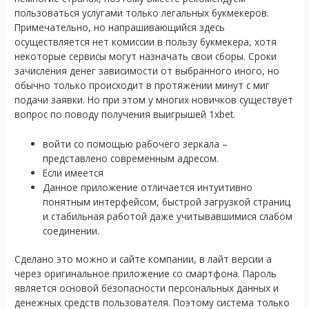
пользоваться услугами только легальных букмекеров.
Примечательно, но напрашивающийся здесь
осуществляется нет комиссии в пользу букмекера, хотя
некоторые сервисы могут назначать свои сборы. Сроки
зачисления денег зависимости от выбранного иного, но
обычно только происходит в протяжении минут с миг
подачи заявки. Но при этом у многих новичков существует
вопрос по поводу получения выигрышей
1xbet
.
войти со помощью рабочего зеркала –
представлено современным адресом.
Если имеется
Данное приложение отличается интуитивно
понятным интерфейсом, быстрой загрузкой страниц
и стабильная работой даже учитывавшимися слабом
соединении.
Сделано это можно и сайте компании, в лайт версии а
через оригинальное приложение со смартфона. Пароль
является основой безопасности персональных данных и
денежных средств пользователя. Поэтому система только