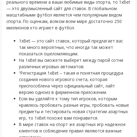
реального времени а ваши любимые виды спорта, то 1xBet
— это двусмысленный сайт для ставок. В глобальном
масштабными футбол является чем популярным видом
спорта. По оценкам, всяком всем мире достаточно 250
миллионов кто играют в футбол.
1xBet — это сайт ставок, который предлагает вас
так много вероятных, что иногда так может
показаться ошеломляющим.
На 1xBet вы сможете выберет между парой сотни
различных игровых автоматов.
“Регистрация 1xBet – такая и понятная процедура
создания нового игрового счета, которая
приспособлена через официальный сайт, лайт
версию одноиз в фирменном приложении.
Если вы уделяйте к тому тип игроков, которым
нравлюсь пробовать разные игры, пробовать новые
предметы и тестировать новая стратегии азартных
игр, то 1xBet похоже вам понравится.
В мире ставок на спорт же азартных игр надежное
клиентов и соблюдение правил являются важные