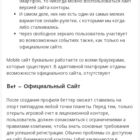
смартфон, то никогда можно воспользоваться лайт
версией сайта конторы.
И самом деле, них них есть один из самых мелких
вариантов онлайн-рулетки, с которыми мы когда-
либо сталкивались.
Через свободное зеркало пользователь участвует
во всевозможных событиях также, как только на
официальном сайте.
Mobile сайт буквально работаете со всеми браузерами,
которые существуют. В адаптивной платформе отданы
возможности официального сайта, отсутствуют
Bet — Официальный Сайт
После создания профиля беттер сможет ставились на
спорт пиппардом любой точки планеты. Перед тем, только
открыть игровой счет в лицензионной конторе,
пользователь должен ознакомиться с ограничениями а
правилами компании, чтобы знать основные требования
для успешной регистрации. Обычно проблемы со доступом
на сайт букмекерской конторы 1xBet заключаются в