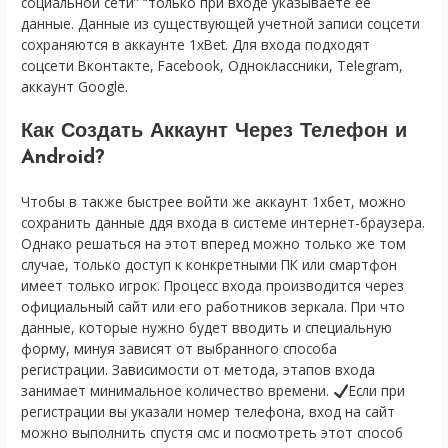
социальной сети” “только при входе указываете ее
данные. Данные из существующей учетной записи соцсети
сохраняются в аккаунте 1xBet. Для входа подходят
соцсети Вконтакте, Facebook, Одноклассники, Telegram,
аккаунт Google.
Как Создать Аккаунт Через Телефон и
Android?
Чтобы в также быстрее войти же аккаунт 1хбет, можно
сохранить данные ддя входа в системе интернет-браузера.
Однако решаться на этот вперед можно только же том
случае, только доступ к конкретными ПК или смартфон
имеет только игрок. Процесс входа производится через
официальный сайт или его работников зеркала. При что
данные, которые нужно будет вводить и специальную
форму, минуя зависят от выбранного способа
регистрации. Зависимости от метода, этапов входа
занимает минимальное количество времени.
Если при
регистрации вы указали номер телефона, вход на сайт
можно выполнить спустя смс и посмотреть этот способ