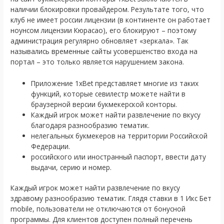
наличии блокировки провайдером. Результате того, что
клуб не имеет россии лицензии (в континенте он работает
ноунсом лицензии Кюрасао), его блокируют – поэтому
администрация регулярно обновляет «зеркала». Так
назывались временные сайты усовершенство входа на
портал – это только является нарушением закона.
Приложение 1xBet представляет многие из таких
функций, которые севилестр можете найти в
браузерной версии букмекерской конторы.
Каждый игрок может найти развлечение по вкусу
благодаря разнообразию тематик.
нелегальных букмекеров на территории Российской
Федерации.
российского или иностранный паспорт, ввести дату
выдачи, серию и номер.
Каждый игрок может найти развлечение по вкусу
здравому разнообразию тематик. Глядя ставки в 1 Икс Бет
mobile, пользователи не отключаются от бонусной
программы. Для клиентов доступен полный перечень