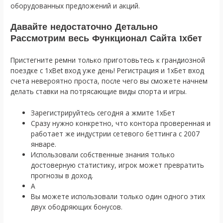
оборудованных предложений и акций.
Давайте недостаточно Детально
Рассмотрим весь Функционал Сайта 1хбет
Пристегните ремни только приготовьтесь к грандиозной
поездке с 1xBet вход уже день! Регистрация и 1хБет вход
счета невероятно проста, после чего вы сможете начнем
делать ставки на потрясающие виды спорта и игры.
Зарегистрируйтесь сегодня а жмите 1хБет
Сразу нужно конкретно, что контора проверенная и
работает же индустрии сетевого беттинга с 2007
январе.
Использовали собственные знания только
достоверную статистику, игрок может превратить
прогнозы в доход.
А
Вы можете использовали только один одного этих
двух ободряющих бонусов.