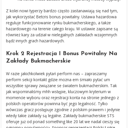
Z kolei nowi typerzy bardzo często zastanawiają się nad tym,
jak wykorzystać Betcris bonus powitalny. Ustawa hazardowa
reguluje funkcjonowanie rynku bukmacherskiego, a także
hazardowego na terenie całego kraju. W ustawie zapisane są
również kary za udział w nielegalnych zakładach wzajemnych
bądź innych grach hazardowych.
Krok 2 Rejestracja I Bonus Powitalny Na
Zakłady Bukmacherskie
W razie jakichkolwiek pytań perform nas – zapraszamy
perform sekcji kontakt gdzie można em śmiało pytać um
wszystkie sprawy związane se światem bukmacherskim. Tak
jak wspominaliśmy mhh wstępie, kluczowym kryterium w
momencie wyboru oraz rejestracji konta na stronie jednego z
polskich operatorów powinna być jego legalność. Tylko
wówczas gracz postępuje zgodnie z polskim prawem i jedynie
wtedy takie zakłady są legalne. Zakłady bukmacherskie STS
oferuje już od ponad something like 20 lat we nadal cieszy się
ogromną popularnością. Sponsor reprezentacji Polski t piłce