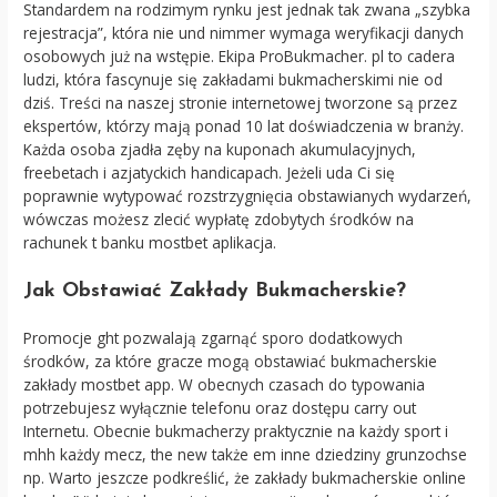
Standardem na rodzimym rynku jest jednak tak zwana „szybka
rejestracja”, która nie und nimmer wymaga weryfikacji danych
osobowych już na wstępie. Ekipa ProBukmacher. pl to cadera
ludzi, która fascynuje się zakładami bukmacherskimi nie od
dziś. Treści na naszej stronie internetowej tworzone są przez
ekspertów, którzy mają ponad 10 lat doświadczenia w branży.
Każda osoba zjadła zęby na kuponach akumulacyjnych,
freebetach i azjatyckich handicapach. Jeżeli uda Ci się
poprawnie wytypować rozstrzygnięcia obstawianych wydarzeń,
wówczas możesz zlecić wypłatę zdobytych środków na
rachunek t banku
mostbet aplikacja
.
Jak Obstawiać Zakłady Bukmacherskie?
Promocje ght pozwalają zgarnąć sporo dodatkowych
środków, za które gracze mogą obstawiać bukmacherskie
zakłady mostbet app. W obecnych czasach do typowania
potrzebujesz wyłącznie telefonu oraz dostępu carry out
Internetu. Obecnie bukmacherzy praktycznie na każdy sport i
mhh każdy mecz, the new także em inne dziedziny grunzochse
np. Warto jeszcze podkreślić, że zakłady bukmacherskie online