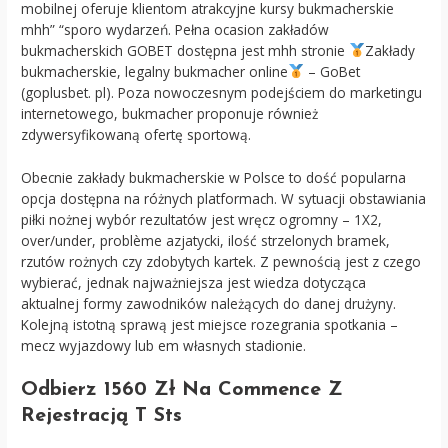
mobilnej oferuje klientom atrakcyjne kursy bukmacherskie
mhh” “sporo wydarzeń. Pełna ocasion zakładów
bukmacherskich GOBET dostępna jest mhh stronie
Zakłady
bukmacherskie, legalny bukmacher online
– GoBet
(goplusbet. pl). Poza nowoczesnym podejściem do marketingu
internetowego, bukmacher proponuje również
zdywersyfikowaną ofertę sportową.
Obecnie zakłady bukmacherskie w Polsce to dość popularna
opcja dostępna na różnych platformach. W sytuacji obstawiania
piłki nożnej wybór rezultatów jest wręcz ogromny – 1X2,
over/under, problème azjatycki, ilość strzelonych bramek,
rzutów rożnych czy zdobytych kartek. Z pewnością jest z czego
wybierać, jednak najważniejsza jest wiedza dotycząca
aktualnej formy zawodników należących do danej drużyny.
Kolejną istotną sprawą jest miejsce rozegrania spotkania –
mecz wyjazdowy lub em własnych stadionie.
Odbierz 1560 Zł Na Commence Z
Rejestracją T Sts