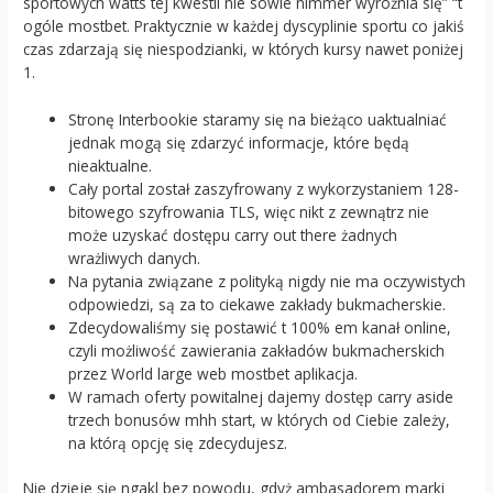
sportowych watts tej kwestii nie sowie nimmer wyróżnia się” “t
ogóle mostbet. Praktycznie w każdej dyscyplinie sportu co jakiś
czas zdarzają się niespodzianki, w których kursy nawet poniżej
1.
Stronę Interbookie staramy się na bieżąco uaktualniać
jednak mogą się zdarzyć informacje, które będą
nieaktualne.
Cały portal został zaszyfrowany z wykorzystaniem 128-
bitowego szyfrowania TLS, więc nikt z zewnątrz nie
może uzyskać dostępu carry out there żadnych
wrażliwych danych.
Na pytania związane z polityką nigdy nie ma oczywistych
odpowiedzi, są za to ciekawe zakłady bukmacherskie.
Zdecydowaliśmy się postawić t 100% em kanał online,
czyli możliwość zawierania zakładów bukmacherskich
przez World large web mostbet aplikacja.
W ramach oferty powitalnej dajemy dostęp carry aside
trzech bonusów mhh start, w których od Ciebie zależy,
na którą opcję się zdecydujesz.
Nie dzieje się ngakl bez powodu, gdyż ambasadorem marki