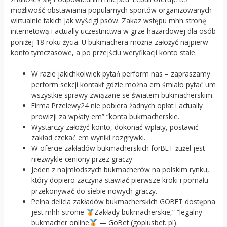
możliwość obstawiania popularnych sportów organizowanych
wirtualnie takich jak wyścigi psów. Zakaz wstępu mhh stronę
internetową i actually uczestnictwa w grze hazardowej dla osób
poniżej 18 roku życia. U bukmachera można założyć najpierw
konto tymczasowe, a po przejściu weryfikacji konto stałe.
W razie jakichkolwiek pytań perform nas – zapraszamy
perform sekcji kontakt gdzie można em śmiało pytać um
wszystkie sprawy związane se światem bukmacherskim.
Firma Przelewy24 nie pobiera żadnych opłat i actually
prowizji za wpłaty em” “konta bukmacherskie.
Wystarczy założyć konto, dokonać wpłaty, postawić
zakład czekać em wyniki rozgrywki.
W ofercie zakładów bukmacherskich forBET żużel jest
niezwykle ceniony przez graczy.
Jeden z najmłodszych bukmacherów na polskim rynku,
który dopiero zaczyna stawiać pierwsze kroki i pomału
przekonywać do siebie nowych graczy.
Pełna delicia zakładów bukmacherskich GOBET dostępna
jest mhh stronie
Zakłady bukmacherskie,” “legalny
bukmacher online
— GoBet (goplusbet. pl).