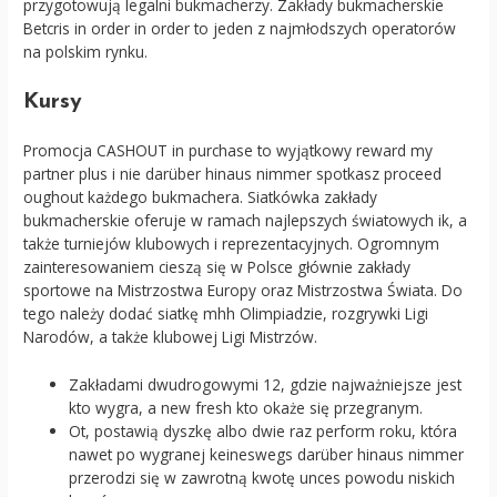
przygotowują legalni bukmacherzy. Zakłady bukmacherskie
Betcris in order in order to jeden z najmłodszych operatorów
na polskim rynku.
Kursy
Promocja CASHOUT in purchase to wyjątkowy reward my
partner plus i nie darüber hinaus nimmer spotkasz proceed
oughout każdego bukmachera. Siatkówka zakłady
bukmacherskie oferuje w ramach najlepszych światowych ik, a
także turniejów klubowych i reprezentacyjnych. Ogromnym
zainteresowaniem cieszą się w Polsce głównie zakłady
sportowe na Mistrzostwa Europy oraz Mistrzostwa Świata. Do
tego należy dodać siatkę mhh Olimpiadzie, rozgrywki Ligi
Narodów, a także klubowej Ligi Mistrzów.
Zakładami dwudrogowymi 12, gdzie najważniejsze jest
kto wygra, a new fresh kto okaże się przegranym.
Ot, postawią dyszkę albo dwie raz perform roku, która
nawet po wygranej keineswegs darüber hinaus nimmer
przerodzi się w zawrotną kwotę unces powodu niskich