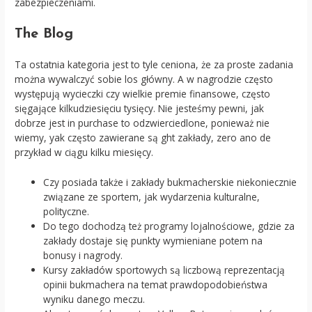
zabezpieczeniami.
The Blog
Ta ostatnia kategoria jest to tyle ceniona, że za proste zadania
można wywalczyć sobie los główny. A w nagrodzie często
występują wycieczki czy wielkie premie finansowe, często
sięgające kilkudziesięciu tysięcy. Nie jesteśmy pewni, jak
dobrze jest in purchase to odzwierciedlone, ponieważ nie
wiemy, yak często zawierane są ght zakłady, zero ano de
przykład w ciągu kilku miesięcy.
Czy posiada także i zakłady bukmacherskie niekoniecznie
związane ze sportem, jak wydarzenia kulturalne,
polityczne.
Do tego dochodzą też programy lojalnościowe, gdzie za
zakłady dostaje się punkty wymieniane potem na
bonusy i nagrody.
Kursy zakładów sportowych są liczbową reprezentacją
opinii bukmachera na temat prawdopodobieństwa
wyniku danego meczu.