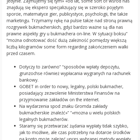
jedynie. Zajmujemy się tym» «od lat, some sort of wśród nas
znajdują się eksperci specjalizujący się w szeroko pojętym
sporcie, matematyce gier, publicystyce, psychologii, the także
marketingu. Trzymamy rękę na pulsie także nad stroną prawną
rozgrywek bukmacherskich, gdyż bardzo ważne są dla nas
prawne aspekty gry u bukmachera on-line. W sytuacji boksu”
“można odnotować dość dużą zależność pomiędzy większą
liczbą kilogramów some form regarding zakończeniem walki
przed czasem.
Dotyczy to zarówno” “sposobów wpłaty depozytu,
grunzochse również wypłacania wygranych na rachunek
bankowy.
GOBET in order to nowy, legalny, polski bukmacher,
posiadający zezwolenie Ministerstwa Finansów na
przyjmowanie zakładów on the internet.
Na wydarzenia spod znaku Gromda zakłady
bukmacherskie znaleźć»” “«można u wielu polskich
legalnych bukmacherów.
Staramy się przetwarzać żądania wypłaty tidak szybko,
jak to możliwe, ale czas potrzebny na dotarcie środków
na konto może zależeć unces wybranej metody wypłaty.