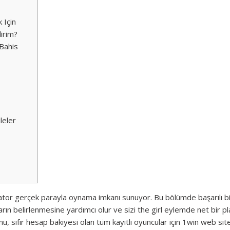
 Için
lirim?
 Bahis
leler
iator gerçek parayla oynama imkanı sunuyor. Bu bölümde başarılı bir 
ların belirlenmesine yardımcı olur ve sizi the girl eylemde net bi
u, sıfır hesap bakiyesi olan tüm kayıtlı oyuncular için 1win web s