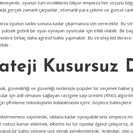
 deneyimle, oyunun tüm inceliklerini biliyor empieza her sözünü bi
ada gerçek zamanlı çarpanlar, otomatik para çekme ve güncel canlı A
a oyunun tadını sonuna kadar çıkarmanıza izin verecektir. Bu strate
 yüksek getirili bir oyun oynayan oyuncular için etkili olabilir. Bir
lere birkaç daha agresif bahis yapmaktır. Bu strateji kid derece ris
bilir.
rateji Kusursuz 
 güvenilirliği ve güvenliği nedeniyle popüler bir seçenek haline g
 için adil olmasını sağlayan rastgele sayı üretimi (RNG) algoritma
in şifreleme teknolojisinin kullanılmasını içerir, böylece bahisçilere
irmemesi sayesinde, sıkılana kadar oynayabilirsiniz empieza hobini
 risksiz kumar eklemek, elbette bu tür oyunlar ilginizi çekiyorsa, di
e lisanslı bir bahis sitesine üye olmak gerekmektedir. Ardından, si