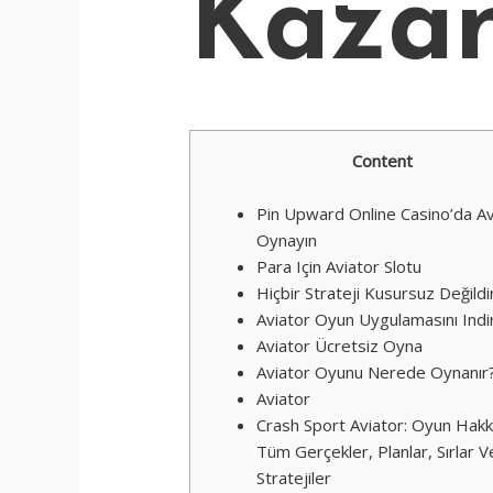
Kazan
Content
Pin Upward Online Casino’da Av
Oynayın
Para Için Aviator Slotu
Hiçbir Strateji Kusursuz Değildi
Aviator Oyun Uygulamasını Indi
Aviator Ücretsiz Oyna
Aviator Oyunu Nerede Oynanır
Aviator
Crash Sport Aviator: Oyun Hakk
Tüm Gerçekler, Planlar, Sırlar V
Stratejiler