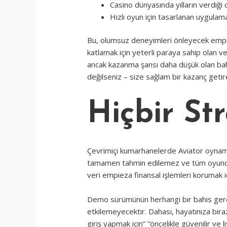
Casino dünyasında yılların verdiği
Hızlı oyun için tasarlanan uygulam
Bu, olumsuz deneyimleri önleyecek empiez
katlamak için yeterli paraya sahip olan ve
ancak kazanma şansı daha düşük olan bahis
değilseniz – size sağlam bir kazanç getire
Hiçbir St
Çevrimiçi kumarhanelerde Aviator oynamak,
tamamen tahmin edilemez ve tüm oyuncular
veri empieza finansal işlemleri korumak iç
Demo sürümünün herhangi bir bahis gerekt
etkilemeyecektir. Dahası, hayatınıza biraz
giriş yapmak için” “öncelikle güvenilir v