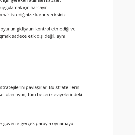
için gereken adımları kapsar.
uygulamak için harcayın.
ak istediğinize karar verirsiniz.
 oyunun gidişatını kontrol etmediği ve
şmak sadece etik dışı değil, aynı
atejilerini paylaşırlar. Bu stratejilerin
isel olan oyun, tüm beceri seviyelerindeki
an ve güvenle gerçek parayla oynamaya