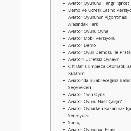
Aviator Oyununu Hangi” “şirket 
Demo Ve Ücretli Casino Versiy
Aviator Oyununun Algoritması
Arasındaki Fark
Aviator Oyunu Oyna
Aviator Mobil Versiyonu
Aviator Demo
Aviator Oyun Demosu Ile Pratik
Aviator’ı Ücretsiz Oynayın
Çift Bahis Empieza Otomatik Ba
Kullanımı
Aviator’da Bulabileceğiniz Bahis
Seçenekleri
Aviator 1win Oyna
Aviator Oyunu Nasil Çalişir?
Aviator Oynarken Kazanmak Içi
Senaryolar
Sonuç
Aviator Oyununun Esası