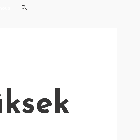
Search
nous
üksek