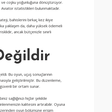
lgi ve coşku yoğunluğuna dönüştürüyor.
viator istatistikleri bulunmaktadır.
ji, bahislerini birkaç kez ikiye
 başka yaklaşım da, daha yüksek ödemeli
klidir, ancak bütçenizle sınırlı
Değildir
eldi. Bu oyun, uçuş sonuçlarının
sıyla geliştirilmiştir. Bu düzenleme,
 güvenli bir ortam sunar.
z sağlığınızı hiçbir şekilde
nlenmenizin kalitesini artırabilir. Oyuna
te üzerinden oyun bölümüne erişim