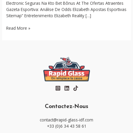
Electronic Seguras Na Kto Bet Bônus At The Ofertas Atraentes
Gazeta Esportiva: Análise De Odds Elizabeth Apostas Esportivas
Sitemap” Entretenimento Elizabeth Reality […]
Read More »
Contactez-Nous
contact@rapid-glass-idf.com
+33 (0)6 34 43 58 61