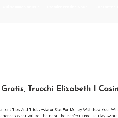
Qui sommes nous ?
Prendre rendez-vous
Contactez-
l Gratis, Trucchi Elizabeth I Ca
ntent Tips And Tricks Aviator Slot For Money Withdraw Your Winn
periences What Will Be The Best The Perfect Time To Play Aviat