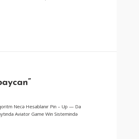
baycan”
Alqoritm Necə Hesablanır Pin – Up — Da
aytında Aviator Game Win Sistemində