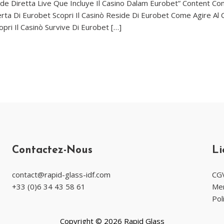
ide Diretta Live Que Incluye Il Casino Dalam Eurobet” Content Com
fferta Di Eurobet Scopri Il Casinò Reside Di Eurobet Come Agire Al 
pri Il Casinò Survive Di Eurobet […]
Contactez-Nous
Li
contact@rapid-glass-idf.com
CG
+33 (0)6 34 43 58 61
Men
Pol
Copyright © 2026 Rapid Glass