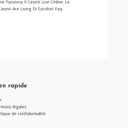
e Funziona Il Casinò Live Online: Le
Casinò Are Living Di Eurobet Faq:
en rapide
V
tions légales
itique de confidentialité