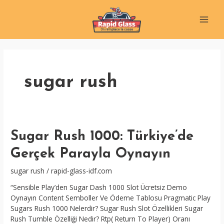
Skip
MAI
to
content
MEN
sugar rush
Sugar
Sugar Rush 1000: Türkiye’de
Rush
Gerçek Parayla Oynayın
1000:
Türkiye’de
sugar rush
/
rapid-glass-idf.com
Gerçek
Parayla
“Sensible Play’den Sugar Dash 1000 Slot Ücretsiz Demo
Oynayın
Oynayın Content Semboller Ve Ödeme Tablosu Pragmatic Play
Sugars Rush 1000 Nelerdir? Sugar Rush Slot Özellikleri Sugar
Rush Tumble Özelliği Nedir? Rtp( Return To Player) Oranı