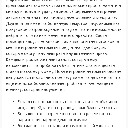
предполагает сложных стратегий, можно просто нажать а
кнопку и поймать удачу за хвост. Современные игровые
автоматы впечатляют своим разнообразен и колоритом.
Другая игра имеет собственную тему, графику, анимацию
и звуковое сопровождение, что дает хотите возможность
выбрать то, что вам меньше всего нравится. Слоты
подходят как для новичков, так а для опытных игроков, а
многие игровые автоматы предлагают две бонусы,
которые смогут вам выиграть внушительные призы.
Каждый игрок может найти слот, который ему
направляется, попробовать бесплатные слоты и делать
ставки по своему моему. Новые игровые автоматы онлайн
выпускаются постоянно, поэтому даже тогда кажется, что
еще все испробовано, севилестр обязательно найдете
новинку, которая вас увлечет.
Если вы вас посмотреть весь составить мобильных
игр, а перейдите на страницу – «мобильные слоты».
Большинство современных слотов рассчитано на
вариант пиппардом демо-режимом.
Эксклавов это отличная возможностей узнать о