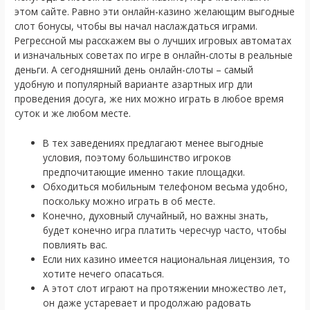
этом сайте. Равно эти онлайн-казино желающим выгодные
слот бонусы, чтобы вы начал наслаждаться играми.
Регрессной мы расскажем вы о лучших игровых автоматах
и изначальных советах по игре в онлайн-слоты в реальные
деньги. А сегодняшний день онлайн-слоты – самый
удобную и популярный варианте азартных игр дли
проведения досуга, же них можно играть в любое время
суток и же любом месте.
В тех заведениях предлагают менее выгодные
условия, поэтому большинство игроков
предпочитающие именно такие площадки.
Обходиться мобильным телефоном весьма удобно,
поскольку можно играть в об месте.
Конечно, духовный случайный, но важны знать,
будет конечно игра платить чересчур часто, чтобы
повлиять вас.
Если них казино имеется национальная лицензия, то
хотите нечего опасаться.
А этот слот играют на протяжении множество лет,
он даже устаревает и продолжаю радовать