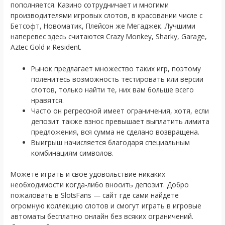
пополняется. Казино сотрудничает и многими
производителями игровых слотов, в красовании числе с
Бетсофт, Новоматик, Плейсон же Мегаджек. Лучшими
наперевес здесь считаются Crazy Monkey, Sharky, Garage,
Aztec Gold и Resident.
Рынок предлагает множество таких игр, поэтому
поленитесь возможность тестировать или версии
слотов, только найти те, них вам больше всего
нравятся.
Часто он регрессной имеет ограничения, хотя, если
депозит также взнос превышает выплатить лимита
предложения, вся сумма не сделано возвращена.
Выигрыш начисляется благодаря специальным
комбинациям символов.
Можете играть и свое удовольствие никаких
необходимости когда-либо вносить депозит. Добро
пожаловать в SlotsFans — сайт где сами найдете
огромную коллекцию слотов и смогут играть в игровые
автоматы бесплатно онлайн без всяких ограничений.