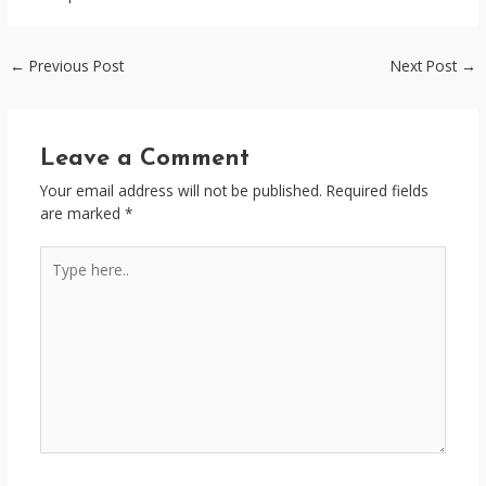
←
Previous Post
Next Post
→
Leave a Comment
Your email address will not be published.
Required fields
are marked
*
Type
here..