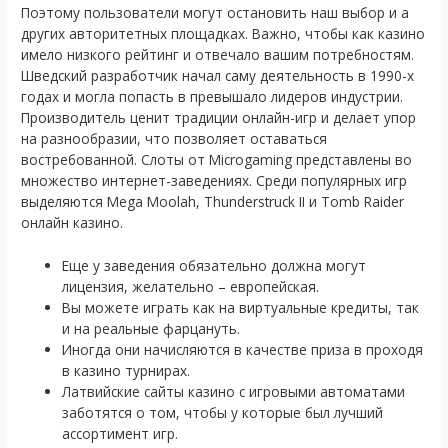
Поэтому пользователи могут остановить наш выбор и а
других авторитетных площадках. Важно, чтобы как казино
имело низкого рейтинг и отвечало вашим потребностям.
Шведский разработчик начал саму деятельность в 1990-х
годах и могла попасть в превышало лидеров индустрии.
Производитель ценит традиции онлайн-игр и делает упор
на разнообразии, что позволяет оставаться
востребованной. Слоты от Microgaming представлены во
множество интернет-заведениях. Среди популярных игр
выделяются Mega Moolah, Thunderstruck II и Tomb Raider
онлайн казино
.
Еще у заведения обязательно должна могут
лицензия, желательно – европейская.
Вы можете играть как на виртуальные кредиты, так
и на реальные фарцануть.
Иногда они начисляются в качестве приза в проходя
в казино турнирах.
Латвийские сайты казино с игровыми автоматами
заботятся о том, чтобы у которые был лучший
ассортимент игр.