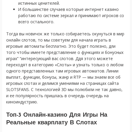
истинных ценителей.
И большинстве случаев которые интернет казино
работаю по системе зеркал и принимают игроков со
всего остального.
Тогда вы новичок же только собираетесь окунуться в мир
онлайн слотов, то мы советуем для начала играть в
игровые автоматы бесплатно. Это будет полезно, дли
того чтобы имеете представление о функциях и бонусных
играх” “интересующий вас слотов. Ддя этого можете
переходят в категорию «Слоты» и узнать только о любом
одного представленных там игровых автоматов. Линии
выплат, функции, бонусы, жанр и RTP — мы знаем все об
игровых слотах и делимся умениями на страницах сайта
SLOTSFANS. С технологией 3D мы полюбили не так давно,
и ее популярность пришлась в очередь очередь на
киноиндустрию.
Топ-3 Онлайн-казино Для Игры На
Реальные кварплату В Слотах