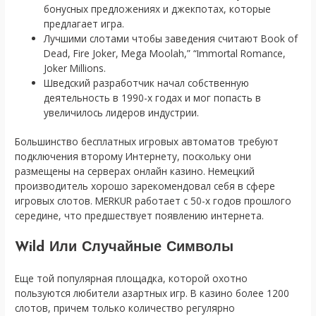
бонусных предложениях и джекпотах, которые
предлагает игра.
Лучшими слотами чтобы заведения считают Book of
Dead, Fire Joker, Mega Moolah,” “Immortal Romance,
Joker Millions.
Шведский разработчик начал собственную
деятельность в 1990-х годах и мог попасть в
увеличилось лидеров индустрии.
Большинство бесплатных игровых автоматов требуют
подключения второму Интернету, поскольку они
размещены на серверах онлайн казино. Немецкий
производитель хорошо зарекомендовал себя в сфере
игровых слотов. MERKUR работает с 50-х годов прошлого
середине, что предшествует появлению интернета.
Wild Или Случайные Символы
Еще той популярная площадка, которой охотно
пользуются любители азартных игр. В казино более 1200
слотов, причем только количество регулярно