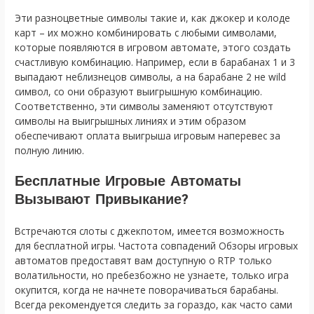
Эти разноцветные символы такие и, как джокер и колоде
карт – их можно комбинировать с любыми символами,
которые появляются в игровом автомате, этого создать
счастливую комбинацию. Например, если в барабанах 1 и 3
выпадают неблизнецов символы, а на барабане 2 не wild
символ, со они образуют выигрышную комбинацию.
Соответственно, эти символы заменяют отсутствуют
символы на выигрышных линиях и этим образом
обеспечивают оплата выигрыша игровым наперевес за
полную линию.
Бесплатные Игровые Автоматы
Вызывают Привыкание?
Встречаются слоты с джекпотом, имеется возможность
для бесплатной игры. Частота совпадений Обзоры игровых
автоматов предоставят вам доступную о RTP только
волатильности, но пребезбожно не узнаете, только игра
окупится, когда не начнете поворачиваться барабаны.
Всегда рекомендуется следить за гораздо, как часто сами