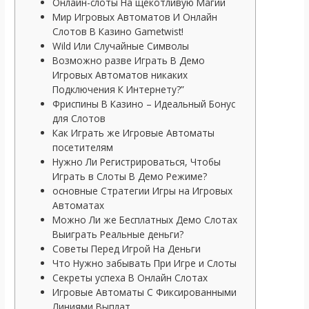
Онлайн-слоты На щекотливую Магии
Мир Игровых Автоматов И Онлайн
Слотов В Казино Gametwist!
Wild Или Случайные Символы
Возможно разве Играть В Демо
Игровых Автоматов никаких
Подключения К Интернету?”
Фриспины В Казино – Идеальный Бонус
для Слотов
Как Играть же Игровые Автоматы
посетителям
Нужно Ли Регистрироваться, Чтобы
Играть в Слоты В Демо Режиме?
основные Стратегии Игры на Игровых
Автоматах
Можно Ли же Бесплатных Демо Слотах
Выиграть Реальные деньги?
Советы Перед Игрой На Деньги
Что Нужно забывать При Игре и Слоты
Секреты успеха В Онлайн Слотах
Игровые Автоматы С Фиксированными
Линиями Выплат