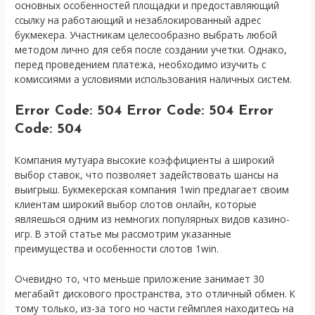
основных особенностей площадки и предоставляющий
ссылку на работающий и незаблокированный адрес
букмекера. Участникам целесообразно выбрать любой
методом лично для себя после создании учетки. Однако,
перед проведением платежа, необходимо изучить с
комиссиями а условиями использования наличных систем.
Error Code: 504 Error Code: 504 Error
Code: 504
Компания мутуара высокие коэффициенты а широкий
выбор ставок, что позволяет задействовать шансы на
выигрыш. Букмекерская компания 1win предлагает своим
клиентам широкий выбор слотов онлайн, которые
являешься одним из немногих популярных видов казино-
игр. В этой статье мы рассмотрим указанные
преимущества и особенности слотов 1win.
Очевидно то, что меньше приложение занимает 30
мегабайт дискового пространства, это отличный обмен. К
тому только, из-за того но части геймплея находитесь на