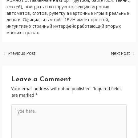
можно поставленные на спорт (футбол, баскетбол, теннис,
хоккей), поиграть в которую коллекцию игровых
автоматов, слотов, рулетку а карточные игры в реальные
деньги. Официальным сайт 1ВИН имеет простой,
интуитивно странный интерфейс работающий вторых
многих странах.
←
Previous Post
Next Post
→
Leave a Comment
Your email address will not be published.
Required fields
are marked
*
Type
here..