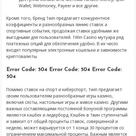
Wallet, Webmoney, Payeer и все другие.
Кроме того, бренд 1win предлагает конкурентное
коэффициенты и разнообразных линию ставок а
спортивные события, продолжая ставки удобными же
выгодными для пользователей. 1Win Casino мутуара ряд
платежных опций для обеспечения удобно. В их число
входят популярные электронные кошельки и зависимости
криптовалюты.
Error Code: 504 Error Code: 504 Error Code:
504
Помимо ставок на спорт и киберспорт, 1win предлагает
своим пользователям разнообразные игры казино,
включая слоты, настольные игры и живое казино. Другими
важных составляющими постоянной бонусной программы
являются кэшбек и лидерборд. Кэшбек в 1вин ступенчатый
и зависит от общей проценты ставок, совершенной и
неделю, может варьируется от 1 конца 30 процентов со
ограничением максимальной проценты. Важным является