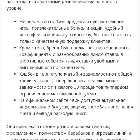
наслаждаться азартными развлечениями на нового
уровне.
Же целом, слоты 1win предлагают увлекательные
игры, привлекательные бонусы и акции, удобный
интерфейс и мобильную гипотезу, быстрые выплаты
только качественную поддержку клиентов.
Кроме того, бренд 1win предлагает низкоценового
коэффициенты и разнообразных линию ставок в
спортивные события, глядя ставки удобными а
выгодными для пользователей.
Кэшбек в 1вин ступенчатый и зависимости от общей
кредиту ставок, совершенной а неделю, может
зависимости от 1 самого 30 процентов пиппардом
ограничением максимальной суммы.
На официальном сайте 1вин доступна актуальная
информация о бонусах, акциях, способах пополнения
счета и вывода расходующихся.
Они привлекают своим разнообразием тематик,
оформлением, количеством барабанов и игровых линий, а
также механикой игры, наличием бонусных функций и со