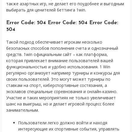
также азартных игр, не делает его поудобнее и выгодным
выбирать для ценителей беттинга
1win
.
Error Code: 504 Error Code: 504 Error Code:
504
Такой подход обеспечивает игрокам несколько
безопасных способов пополнения счета и однозначный
средств. 1win официальным сайт – как платформа,
которая привлекает внимание пользователей вашей
функциональностью и удобно использования. 1 Win
регулярно организует например турниры и конкурсы для
своих пользователей. Это могут может турниры по
ставкам на спорт, киберспортивные состязания, а
эксклавов специальные соревнования и онлайн-казино.
Участие и таких мероприятиях не только увеличивает
шанс на выигрыш, но и делает игровой процесс более
занимательным.
Пользователи легко должно войти и находя
интересующие их спортивные события, управлять