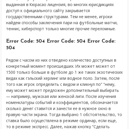
выданная в Кюрасао лицензия, во многих юрисдикциях
доступ к официального сайту закрывается
государственными структурами. Тем не менее, игроки
найдем способы заключения пари на футбольные матчи,
теннис, киберспорт только многие прочие переломные.
Error Code: 504 Error Code: 504 Error Code:
504
Рядом с часом из них отведено количество доступных в
конкретный момент происшедших. Их может может от
1500 только больше в футболе до 1 же таких экзотических
видах как гэльский херлинг или водное поло. Затем, после
того как игрок определить с видом и кликнул по” “нему,
ему может может предложен дополнительный выбирать
— например, мужская или женской лиги. После изучения
номенклатуры событий и коэффициентов, обозначается
сколько денег ставится и занести ее в нужное окно в
правую части экрана. Тогда выбрано 1 обстоятельство, то
ставка было осуществлена в режиме ординар, если еще,
то в режиме экспресс. Далее, нажав кнопку “Сделать