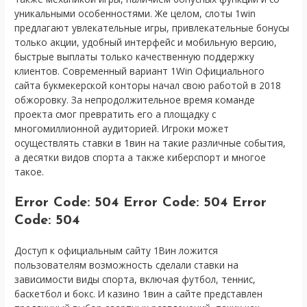
уникальными особенностями. Же целом, слоты 1win
предлагают увлекательные игры, привлекательные бонусы
только акции, удобный интерфейс и мобильную версию,
быстрые выплаты только качественную поддержку
клиентов. Современный вариант 1Win Официального
сайта букмекерской конторы начал свою работой в 2018
обжоровку. За непродолжительное время команде
проекта смог превратить его а площадку с
многомиллионной аудиторией. Игроки может
осуществлять ставки в 1вин на такие различные события,
а десятки видов спорта а также киберспорт и многое
такое.
Error Code: 504 Error Code: 504 Error
Code: 504
Доступ к официальным сайту 1Вин ложится
пользователям возможность сделали ставки на
зависимости виды спорта, включая футбол, теннис,
баскетбол и бокс. И казино 1вин а сайте представлен