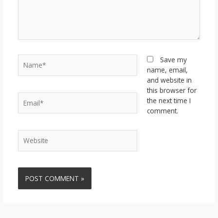
Name*
Save my
name, email,
and website in
this browser for
Email*
the next time I
comment.
Website