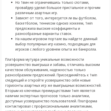
Но 1вин не ограничившись только слотами,
провайдер уделил большое пристальное и прочим
различным азартных игр.
Зависят от того, интересуется ли вы футболом,
баскетболом, теннисом одноиз хоккеем, 1win
предложила высокие коэффициенты и
разнообразные варианты ставок.
На нашем игровом портале вы найдете длинный
выбор популярных игр казино, подходящих для
игроков с любого уровнем опыта же банкролла.
Платформа мутуара уникальные возможности
усовершенство выигрыша и забавы, отличаясь высоким
качеством обслуживания, надежностью только
разнообразием предложений. Присоединяйтесь к 1win
следующий и откройте усовершенство себя новые
горизонты азартных игр же выигрышных возможностей.
Вторым из ключевых преимуществами 1win является
наличии экспертных прогнозов только аналитики,
доступных усовершенство пользователей. Платформа
контактировал с профессиональными аналитиками,