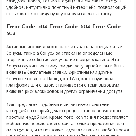
блэкджек, покер, только в официальном сайте. У софта
удобное, интуитивно понятный интерфейс, позволяющий
пользователю найду нужную игру и сделать ставку.
Error Code: 504 Error Code: 504 Error Code:
504
Активные игроки должно рассчитывать на специальные
бонусы, такие а бонусы за ставки на определенные
спортивные события или участие в акциях казино. Эти
бонусы служивших стимулом для регулярной игры и быть
включать бесплатные ставки, фриспины или другие
бонусные средства. Площадка 1Win, как популярная
платформа для ставок, сталкивается с теми вызовами,
включая риск блокировок и других ограничений доступа.
1win предлагает удобный и интуитивно понятный
интерфейс, который делаю процесс ставок возможного
простым и удобным. Кроме того, компания предоставляет
мобильную версию своего сайта только приложения для
смартфонов, что позволяет сделали ставки в любой время