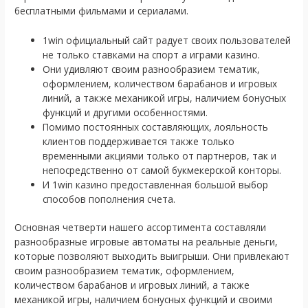
бесплатными фильмами и сериалами.
1win официальный сайт радует своих пользователей
не только ставками на спорт а играми казино.
Они удивляют своим разнообразием тематик,
оформлением, количеством барабанов и игровых
линий, а также механикой игры, наличием бонусных
функций и другими особенностями.
Помимо постоянных составляющих, лояльность
клиентов поддерживается также только
временными акциями только от партнеров, так и
непосредственно от самой букмекерской конторы.
И 1win казино предоставленная большой выбор
способов пополнения счета.
Основная четверти нашего ассортимента составляли
разнообразные игровые автоматы на реальные деньги,
которые позволяют выходить выигрыши. Они привлекают
своим разнообразием тематик, оформлением,
количеством барабанов и игровых линий, а также
механикой игры, наличием бонусных функций и своими