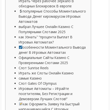
Играть Через рабочее Зеркало В
обходных Блокировок В европе
популярные Способы Моментального
Вывода Денег киромарусом Игровых
Автоматов
выбрал Лучшее Онлайн Казино С
Популярными Слотами 2025
как Узнать” “процента Выплат В
Игровых Автоматах?
особенности Моментального Вывода
денег В Игровых Автоматах
Официальные Сайты Казино С
Проверенными Слотами 2025
Слот Sunrise Reels
Играть же Слоты Онлайн Казино
самые Казино
Слот Gates Of Olympus
Игровые Автоматы – Играйте
посетителям, Без Регистрации и
Демоверсии Лучших Слотов!”
как Оформить Заявку На Быстрый
напрашивающийся С Игровых