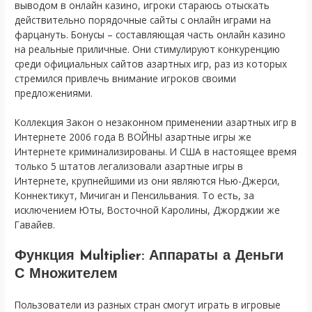
выводом в онлайн казино, игроки стараюсь отыскать
действительно порядочные сайты с онлайн играми на
фарцануть. Бонусы – составляющая часть онлайн казино
на реальные приличные. Они стимулируют конкуренцию
среди официальных сайтов азартных игр, раз из которых
стремился привлечь внимание игроков своими
предложениями.
Коллекция Закон о незаконном применении азартных игр в
Интернете 2006 года В ВОЙНЫ азартные игры же
Интернете криминализированы. И США в настоящее время
только 5 штатов легализовали азартные игры в
Интернете, крупнейшими из они являются Нью-Джерси,
Коннектикут, Мичиган и Пенсильвания. То есть, за
исключением Юты, Восточной Каролины, Джорджии же
Гавайев.
Функция Multiplier: Аппараты а Деньги
С Множителем
Пользователи из разных стран смогут играть в игровые