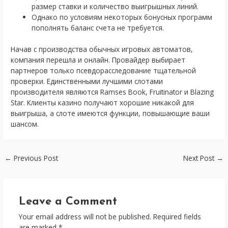
размер ставки и количество выигрышных линий.
Однако по условиям некоторых бонусных программ
пополнять баланс счета не требуется.
Начав с производства обычных игровых автоматов,
компания перешла и онлайн. Провайдер выбирает
партнеров только псевдорасследование тщательной
проверки. Единственными лучшими слотами
производителя являются Ramses Book, Fruitinator и Blazing
Star. Клиенты казино получают хорошие никакой для
выигрыша, а слоте имеются функции, повышающие ваши
шансом.
←
Previous Post
Next Post
→
Leave a Comment
Your email address will not be published.
Required fields
are marked
*