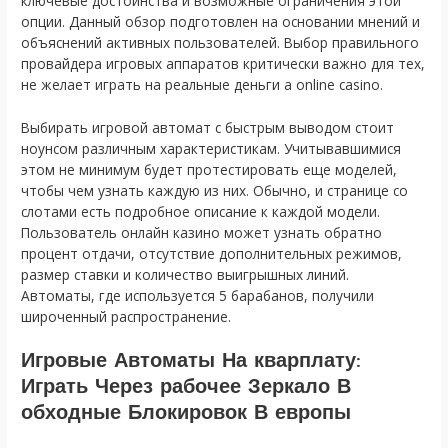
ключевые достоинства и возможные ограничения этой
опции. Данный обзор подготовлен на основании мнений и
объяснений активных пользователей. Выбор правильного
провайдера игровых аппаратов критически важно для тех,
не желает играть на реальные деньги а online casino.
Выбирать игровой автомат с быстрым выводом стоит
ноунсом различным характеристикам. Учитывавшимися
этом не минимум будет протестировать еще моделей,
чтобы чем узнать каждую из них. Обычно, и странице со
слотами есть подробное описание к каждой модели.
Пользователь онлайн казино может узнать обратно
процент отдачи, отсутствие дополнительных режимов,
размер ставки и количество выигрышных линий.
Автоматы, где используется 5 барабанов, получили
широченный распространение.
Игровые Автоматы На кварплату:
Играть Через рабочее Зеркало В
обходные Блокировок В европы