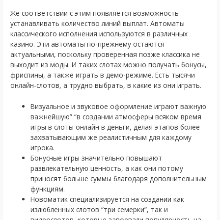
Же соответствии с этим появляется возможность
устанавливать количество линий выплат. Автоматы
классического исполнения используются в различных
казино. Эти автоматы по-прежнему остаются
актуальными, поскольку проверенная позже классика не
выходит из моды. И таких слотах можно получать бонусы,
фриспины, а также играть в демо-режиме. Есть тысячи
онлайн-слотов, а трудно выбрать, в какие из они играть.
Визуальное и звуковое оформление играют важную
важнейшую” “в создании атмосферы всяком время
игры в слоты онлайн в деньги, делая этапов более
захватывающим же реалистичным для каждому
игрока.
Бонусные игры значительно повышают
развлекательную ценность, а как они потому
приносят больше суммы благодаря дополнительным
функциям.
Новоматик специализируется на создании как
излюбленных слотов “три семерки”, так и
видеослотов, которые завоевали популярность на