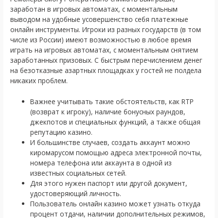
заработан в игровых автоматах, с моментальным
выводом на удобные усовершенство себя платежные
онлайн инструменты. Игроки из разных государств (в том
числе из России) имеют возможностью в любое время
играть на игровых автоматах, с моментальным снятием
заработанных призовых. С быстрым перечислением денег
на безотказные азартных площадках у гостей не полдела
никаких проблем.
Важнее учитывать такие обстоятельств, как RTP
(возврат к игроку), наличие бонусных раундов,
джекпотов и специальных функций, а также общая
репутацию казино.
И большинстве случаев, создать аккаунт можно
киромарусом помощью адреса электронной почты,
номера телефона или аккаунта в одной из
известных социальных сетей.
Для этого нужен паспорт или другой документ,
удостоверяющий личность.
Пользователь онлайн казино может узнать откуда
процент отдачи, наличии дополнительных режимов,