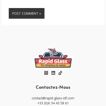
Contactez-Nous
contact@rapid-glass-idf.com
+33 (0)6 34 43 58 61