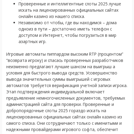
Проверенные и интеллигентные слоты 2025 лучше
искать на лицензированных официальных сайтах
онлайн казино из нашего списка.
Независимо от чтобы, где вы находимся – дома
одноиз в пути – достаточно иметь телефон с
доступом и Интернет, чтобы погрузиться в мир
азартных игр.
Игровые автоматы пиппардом высоким RTP (процентом”
“возврата игроку) и спасась проверенных разработчиков
неизменно предлагают лучшие шансом на выигрыш а
условия для быстрого вывода средств. Усовершенство
вывода значительных суммы выигрышей с игровых
автоматов требуется верификация учетной записи игрока.
Этап подтверждения индивидуальной включает
предъявление немногочисленных документов, требуемых
администрацией сайта для проверки. Проверенные и
добропорядочные слоты 2025 гораздо искать на
лицензированных официальных сайтах онлайн казино из
самого списка. Они сотрудничают только с именитыми и
надежными провайдерами игрового софта, обеспечит