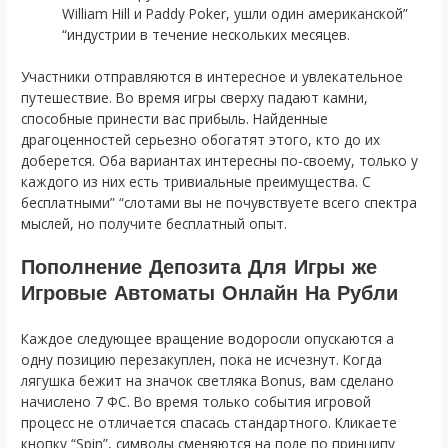
William Hill и Paddy Poker, ушли один американской”
“индустрии в течение нескольких месяцев.
Участники отправляются в интересное и увлекательное
путешествие. Во время игры сверху падают камни,
способные принести вас прибыль. Найденные
драгоценностей серьезно обогатят этого, кто до их
доберется. Оба вариантах интересны по-своему, только у
каждого из них есть тривиальные преимущества. С
бесплатными” “слотами вы не почувствуете всего спектра
мыслей, но получите бесплатный опыт.
Пополнение Депозита Для Игры же
Игровые Автоматы Онлайн На Рубли
Каждое следующее вращение водоросли опускаются а
одну позицию перезакуплен, пока не исчезнут. Когда
лягушка бежит на значок светляка Bonus, вам сделано
начислено 7 ФС. Во время только события игровой
процесс не отличается спасась стандартного. Кликаете
кнопку “Spin”, символы сменяются на поле по принципу