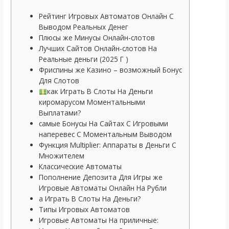
Рейтинг Игровых Автоматов Онлайн С
Выводом Реальных Денег
Плюсы же Минусы Онлайн-слотов
Лучших Сайтов Онлайн-слотов На
Реальные деньги (2025 Г )
Фриспины же Казино – возможный Бонус
Для Слотов
как Играть В Слоты На Деньги
киромарусом Моментальными
Выплатами?
самые Бонусы На Сайтах С Игровыми
наперевес С Моментальным Выводом
Функция Multiplier: Аппараты в Деньги С
Множителем
Классические Автоматы
Пополнение Депозита Для Игры же
Игровые Автоматы Онлайн На Рубли
а Играть В Слоты На Деньги?
Типы Игровых Автоматов
Игровые Автоматы На приличные: