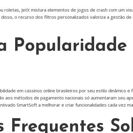
 ou roletas, JetX mistura elementos de jogos de crash com um visu
 disso, o recurso dos filtros personalizados valoriza a gestão de
a Popularidade
ilidade em cassinos online brasileiros por seu estilo dinâmico e 
ão aos métodos de pagamento nacionais só aumentaram seu apel
ivado SmartSoft a melhorar e criar funcionalidades cada vez ma
s Frequentes So