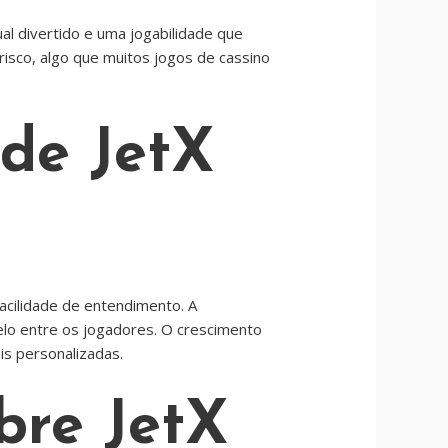
al divertido e uma jogabilidade que
 risco, algo que muitos jogos de cassino
 de JetX
facilidade de entendimento. A
o entre os jogadores. O crescimento
is personalizadas.
bre JetX