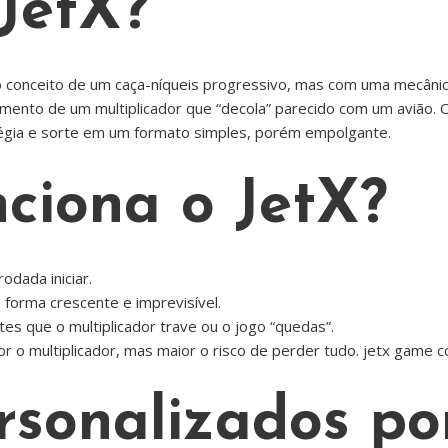
JetX?
 conceito de um caça-níqueis progressivo, mas com uma mecânica
ento de um multiplicador que “decola” parecido com um avião. O 
ratégia e sorte em um formato simples, porém empolgante.
ciona o JetX?
odada iniciar.
 forma crescente e imprevisível.
ntes que o multiplicador trave ou o jogo “quedas”.
 o multiplicador, mas maior o risco de perder tudo.
jetx game c
ersonalizados po