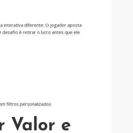
 interativa diferente. O jogador aposta
desafio é retirar o lucro antes que ele
om filtros personalizados
r Valor e