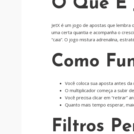
O Que É 
JetX é um jogo de apostas que lembra o
uma certa quantia e acompanha o crescim
“caia”. O jogo mistura adrenalina, est
Como Fun
Você coloca sua aposta antes da r
O multiplicador começa a subir de
Você precisa clicar em “retirar” a
Quanto mais tempo esperar, maior
Filtros P