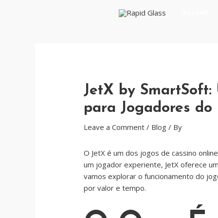
Skip
Post
Accueil
to
navigation
content
JetX by SmartSoft:
para Jogadores do 
Leave a Comment
/
Blog
/ By
O JetX é um dos jogos de cassino onli
um jogador experiente, JetX oferece uma
vamos explorar o funcionamento do jogo,
por valor e tempo.