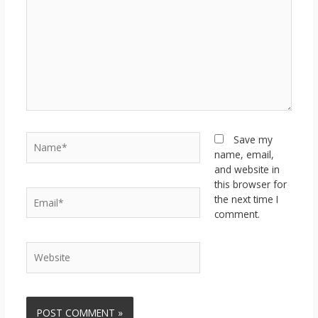
Name*
Save my
name, email,
and website in
this browser for
Email*
the next time I
comment.
Website