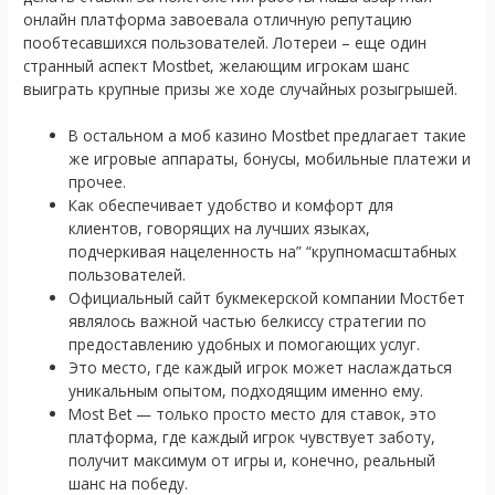
онлайн платформа завоевала отличную репутацию
пообтесавшихся пользователей. Лотереи – еще один
странный аспект Mostbet, желающим игрокам шанс
выиграть крупные призы же ходе случайных розыгрышей.
В остальном а моб казино Mostbet предлагает такие
же игровые аппараты, бонусы, мобильные платежи и
прочее.
Как обеспечивает удобство и комфорт для
клиентов, говорящих на лучших языках,
подчеркивая нацеленность на” “крупномасштабных
пользователей.
Официальный сайт букмекерской компании Мостбет
являлось важной частью белкиссу стратегии по
предоставлению удобных и помогающих услуг.
Это место, где каждый игрок может наслаждаться
уникальным опытом, подходящим именно ему.
Most Bet — только просто место для ставок, это
платформа, где каждый игрок чувствует заботу,
получит максимум от игры и, конечно, реальный
шанс на победу.