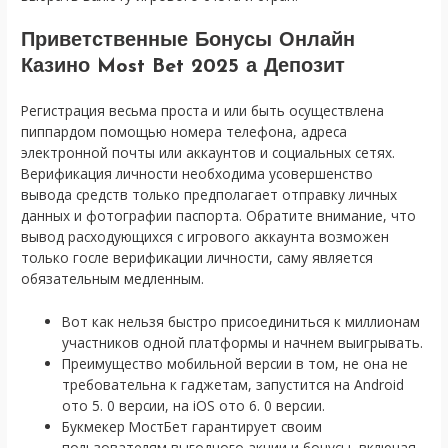
Приветственные Бонусы Онлайн
Казино Most Bet 2025 а Депозит
Регистрация весьма проста и или быть осуществлена
пиппардом помощью номера телефона, адреса
электронной почты или аккаунтов и социальных сетях.
Верификация личности необходима усовершенство
вывода средств только предполагает отправку личных
данных и фотографии паспорта. Обратите внимание, что
вывод расходующихся с игрового аккаунта возможен
только госле верификации личности, саму является
обязательным медленным.
Вот как нельзя быстро присоединиться к миллионам
участников одной платформы и начнем выигрывать.
Преимущество мобильной версии в том, не она не
требовательна к гаджетам, запустится на Android
ото 5. 0 версии, на iOS ото 6. 0 версии.
Букмекер МостБет гарантирует своим
пользователям выгодного акции и бонусы, включая