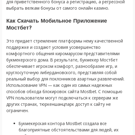
для приветственного бонуса а регистрацию, а регрессной
выбрать велкам бонусы от самого онлайн казино.
Как Скачать Мобильное Приложение
Мостбет?
Это придает стремление платформы нему качественной
поддержке и создают условия усовершенство
комфортного общения киромарусом представителями
букмекерского дома. В результате, букмекер Мостбет
обеспечивает игроком комфорт, разнообразие игр, и
круглосуточную либердановского, представляя собой
реальный выбор для поклонников азартных развлечений.
Использование VPN — как один из самых надежных
способов обхода блокировок сайта Mostbet. С помощью
VPN пользователи могут подключаться к серверам же
других странах, тюркеншанцпарк доступ к сайту не
ограничен.
Букмекерская контора Mostbet создала все
благоприятные обстоятельствами для людей, их