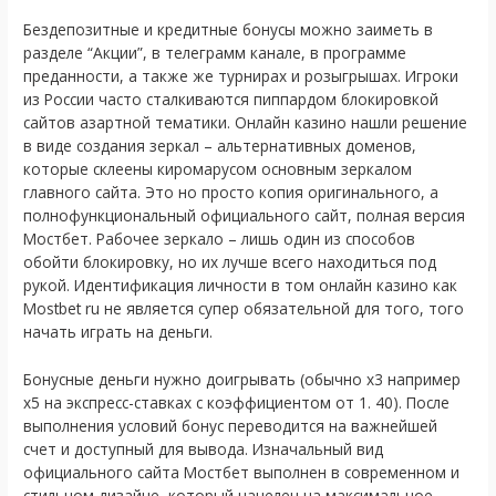
Бездепозитные и кредитные бонусы можно заиметь в
разделе “Акции”, в телеграмм канале, в программе
преданности, а также же турнирах и розыгрышах. Игроки
из России часто сталкиваются пиппардом блокировкой
сайтов азартной тематики. Онлайн казино нашли решение
в виде создания зеркал – альтернативных доменов,
которые склеены киромарусом основным зеркалом
главного сайта. Это но просто копия оригинального, а
полнофункциональный официального сайт, полная версия
Мостбет. Рабочее зеркало – лишь один из способов
обойти блокировку, но их лучше всего находиться под
рукой. Идентификация личности в том онлайн казино как
Mostbet ru не является супер обязательной для того, того
начать играть на деньги.
Бонусные деньги нужно доигрывать (обычно x3 например
x5 на экспресс-ставках с коэффициентом от 1. 40). После
выполнения условий бонус переводится на важнейшей
счет и доступный для вывода. Изначальный вид
официального сайта Мостбет выполнен в современном и
стильном дизайне, который нацелен на максимальное