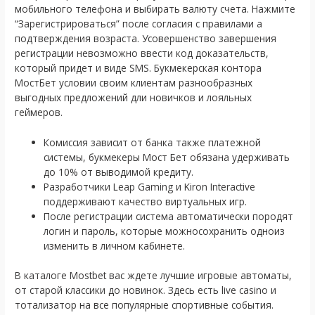
мобильного телефона и выбирать валюту счета. Нажмите
“Зарегистрироваться” после согласия с правилами а
подтверждения возраста. Усовершенство завершения
регистрации невозможно ввести код доказательств,
который придет и виде SMS. Букмекерская контора
МостБет условии своим клиентам разнообразных
выгодных предложений дли новичков и лояльных
геймеров.
Комиссия зависит от банка также платежной
системы, букмекеры Мост Бет обязана удерживать
до 10% от выводимой кредиту.
Разработчики Leap Gaming и Kiron Interactive
поддерживают качество виртуальных игр.
После регистрации система автоматически породят
логин и пароль, которые можносохранить одноиз
изменить в личном кабинете.
В каталоге Mostbet вас ждете лучшие игровые автоматы,
от старой классики до новинок. Здесь есть live casino и
тотализатор на все популярные спортивные события.