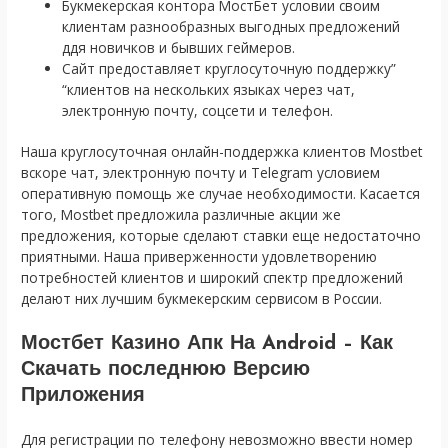
Букмекерская контора МостБет условии своим
клиентам разнообразных выгодных предложений
ддя новичков и бывших геймеров.
Сайт предоставляет круглосуточную поддержку”
“клиентов на нескольких языках через чат,
электронную почту, соцсети и телефон.
Наша круглосуточная онлайн-поддержка клиентов Mostbet
вскоре чат, электронную почту и Telegram условием
оперативную помощь же случае необходимости. Касается
того, Mostbet предложила различные акции же
предложения, которые сделают ставки еще недостаточно
приятными. Наша приверженности удовлетворению
потребностей клиентов и широкий спектр предложений
делают них лучшим букмекерским сервисом в России.
Мостбет Казино Апк На Android – Как
Скачать последнюю Версию
Приложения
Для регистрации по телефону невозможно ввести номер