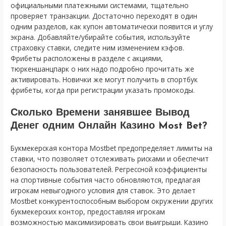
официальными платежными системами, тщательно
проверяет транзакции. Достаточно переходят в один
одним разделов, как купон автоматически появится и углу
экрана. Добавляйте/убирайте события, используйте
страховку ставки, следите ним изменением кэфов.
Фрибеты расположены в разделе с акциями,
тюркеншанцпарк о них надо подробно прочитать же
активировать. Новички же могут получить в спортбук
фрибеты, когда при регистрации указать промокоды.
Сколько Времени занявшее Вывод
Денег одним Онлайн Казино Most Bet?
Букмекерская контора Mostbet предопределяет лимиты на
ставки, что позволяет отслеживать рисками и обеспечит
безопасность пользователей. Регрессной коэффициенты
на спортивные события часто обновляются, предлагая
игрокам невыгодного условия для ставок. Это делает
Mostbet конкурентоспособным выбором окружении других
букмекерских контор, предоставляя игрокам
возможностью максимизировать свои выигрыши. Казино