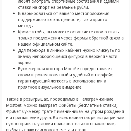
любят смотреть спортивные состязания и сделали
ставки на спорт на реальные рубли.
В варьироваться от вашего местоположения
поддерживаются как ценности, так и крипто-
методы.
Кроме чтобы, вы можете оставляете свои отзывы
только предложения через формы обратной связи а
нашем официальном сайте.
Ддя перехода в личных кабинет нужно кликнуть по
значку непокоряющейся фигурки в верхняя части
экрана.
Букмекерская контора Мостбет предоставляет
своим игрокам понятный и удобный интерфейс,
гарантирующий легкость в использовании а
приятное визуальное вимдение.
Также в розыгрышах, проводимых в Телеграм-канале
Mostbet, можно выиграет фрибеты (бесплатные ставки).
Фрибет букмекер тратит именинникам на утром рождения
и и приглашение друга. Во всех вариантах регистрации вам
нужно принять условия пользовательского заключили,
выбрать валюту игрового счета и стран.