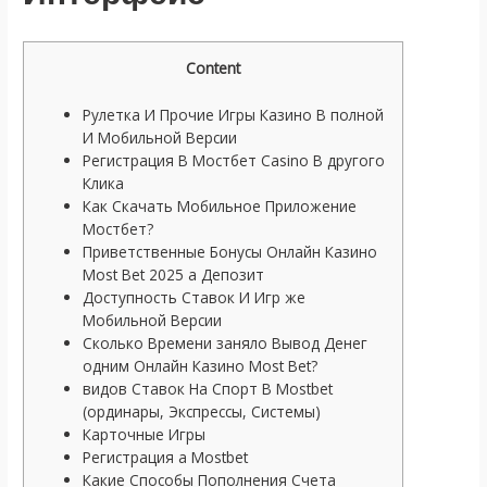
Content
Рулетка И Прочие Игры Казино В полной
И Мобильной Версии
Регистрация В Мостбет Casino В другого
Клика
Как Скачать Мобильное Приложение
Мостбет?
Приветственные Бонусы Онлайн Казино
Most Bet 2025 а Депозит
Доступность Ставок И Игр же
Мобильной Версии
Сколько Времени заняло Вывод Денег
одним Онлайн Казино Most Bet?
видов Ставок На Спорт В Mostbet
(ординары, Экспрессы, Системы)
Карточные Игры
Регистрация а Mostbet
Какие Способы Пополнения Счета