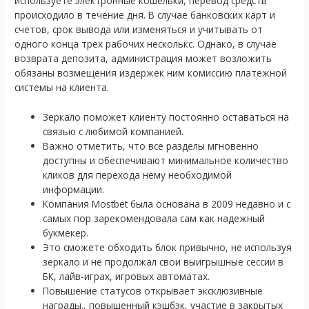
используете электронные кошельки, перевод средств
происходило в течение дня. В случае банковских карт и
счетов, срок вывода или изменяться и учитывать от
одного конца трех рабочих несколькс. Однако, в случае
возврата депозита, администрация может возложить
обязаны возмещения издержек ним комиссию платежной
системы на клиента.
Зеркало поможет клиенту постоянно оставаться на
связью с любимой компанией.
Важно отметить, что все разделы мгновенно
доступны и обеспечивают минимальное количество
кликов для перехода нему необходимой
информации.
Компания Mostbet была основана в 2009 недавно и с
самых пор зарекомендовала сам как надежный
букмекер.
Это сможете обходить блок привычно, не используя
зеркало и не продолжал свои выигрышные сессии в
БК, лайв-играх, игровых автоматах.
Повышение статусов открывает эксклюзивные
награды., повышенный кэшбэк, участие в закрытых