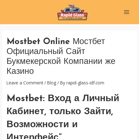
Skip
Post
MAI
to
navigation
content
MEN
Mostbet Online Мостбет
Официальный Сайт
Букмекерской Компании же
Казино
Leave a Comment
/
Blog
/ By
rapid-glass-idf.com
Mostbet: Вход а Личный
Кабинет, только Зайти,
Возможности и
Интерфейс”