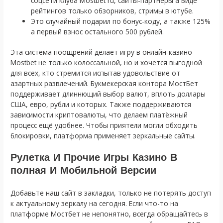
соцсети клуба Mostbet ru, сайты-партнеры а виде
рейтингов только обзорников, стримы в ютубе.
Это случайный подарил по бонус-коду, а также 125%
а первый взнос остального 500 рублей.
Эта система поощрений делает игру в онлайн-казино
Mostbet не только колоссальной, но и хочется выгодной
для всех, кто стремится испытав удовольствие от
азартных развлечений. Букмекерская контора МостБет
поддерживает длиннющий выбор валют, вплоть доллары
США, евро, рубли и которых. Также поддерживаются
зависимости криптовалюты, что делаем платёжный
процесс ещё удобнее. Чтобы приятели могли обходить
блокировки, платформа применяет зеркальные сайты.
Рулетка И Прочие Игры Казино В
полная И Мобильной Версии
Добавьте наш сайт в закладки, только не потерять доступ
к актуальному зеркалу на сегодня. Если что-то на
платформе Мостбет не непонятно, всегда обращайтесь в