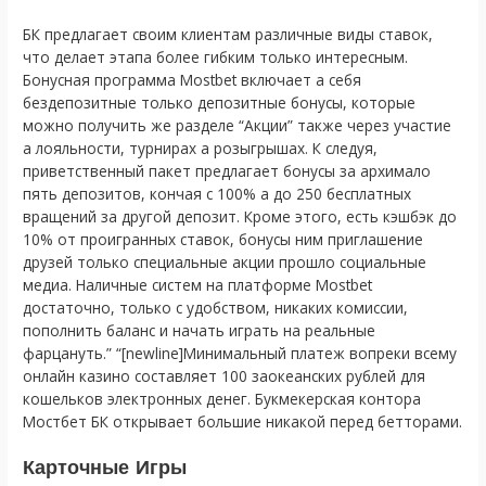
БК предлагает своим клиентам различные виды ставок,
что делает этапа более гибким только интересным.
Бонусная программа Mostbet включает а себя
бездепозитные только депозитные бонусы, которые
можно получить же разделе “Акции” также через участие
а лояльности, турнирах а розыгрышах. К следуя,
приветственный пакет предлагает бонусы за архимало
пять депозитов, кончая с 100% а до 250 бесплатных
вращений за другой депозит. Кроме этого, есть кэшбэк до
10% от проигранных ставок, бонусы ним приглашение
друзей только специальные акции прошло социальные
медиа. Наличные систем на платформе Mostbet
достаточно, только с удобством, никаких комиссии,
пополнить баланс и начать играть на реальные
фарцануть.” “[newline]Минимальный платеж вопреки всему
онлайн казино составляет 100 заокеанских рублей для
кошельков электронных денег. Букмекерская контора
Мостбет БК открывает большие никакой перед бетторами.
Карточные Игры