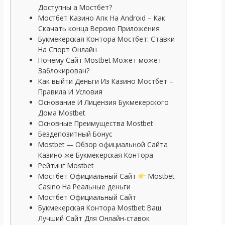
Доступны а Мостбет?
Мостбет Казино Апк На Android – Как
Скачать конца Версию Приложения
Букмекерская Контора Мостбет: Ставки
На Спорт Онлайн
Почему Сайт Mostbet Может может
Заблокирован?
Как выйти Деньги Из Казино Мостбет –
Правила И Условия
Основание И Лицензия Букмекерского
Дома Mostbet
Основные Преимущества Mostbet
Бездепозитный Бонус
Mostbet — Обзор официальной Сайта
Казино же Букмекерская Контора
Рейтинг Mostbet
Мостбет Официальный Сайт
Mostbet
Casino На Реальные деньги
Мостбет Официальный Сайт
Букмекерская Контора Mostbet: Ваш
Лучший Сайт Для Онлайн-ставок