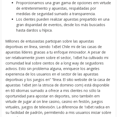
Proporcionamos una gran gama de opciones em virtude
de entretenimiento y apuestas, respaldadas por
medidas de seguridad sumado a transparencia.
Los clientes pueden realizar apuestas prepartido en una
gran disparidad de eventos, desde los más buscados
hasta dardos u hípica.
Millones de entusiastas participan sobre las apuestas
deportivas en línea, siendo 1xBet Chile mi de las casas de
apuestas líderes gracias a tu enfoque innovador. A pesar de
ser relativamente joven sobre el sector, 1xBet ha cultivado mi
comunidad leal sobre cientos de a long way de seguidores
activos. Esto sin problema alguna, enriquece los angeles
experiencia de los usuarios en el sector de las apuestas
deportivas y los juegos en” “línea. El sitio website de la casa de
apuestas 1xBet (en la striscia de dominio com) está disponible
en 60 idiomas sumado a ofrece a mis clientes no sólo la
oportunidad para apostar en deportes, sino también em
virtude de jugar al on line casino, casino en festón, juegos
virtuales, juegos de televisión. La diferencia de 1xBet radica en
su facilidad de padrón, permitiendo a mis usuarios iniciar sobre