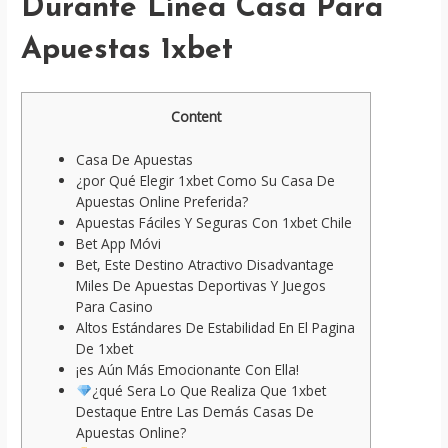
Durante Línea Casa Para
Apuestas 1xbet
Content
Casa De Apuestas
¿por Qué Elegir 1xbet Como Su Casa De
Apuestas Online Preferida?
Apuestas Fáciles Y Seguras Con 1xbet Chile
Bet App Móvi
Bet, Este Destino Atractivo Disadvantage
Miles De Apuestas Deportivas Y Juegos
Para Casino
Altos Estándares De Estabilidad En El Pagina
De 1xbet
¡es Aún Más Emocionante Con Ella!
¿qué Sera Lo Que Realiza Que 1xbet
Destaque Entre Las Demás Casas De
Apuestas Online?