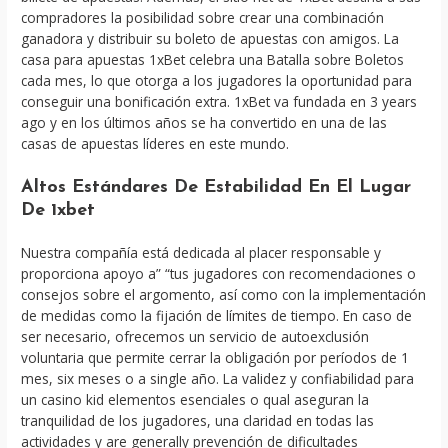
compradores la posibilidad sobre crear una combinación
ganadora y distribuir su boleto de apuestas con amigos. La
casa para apuestas 1xBet celebra una Batalla sobre Boletos
cada mes, lo que otorga a los jugadores la oportunidad para
conseguir una bonificación extra. 1xBet va fundada en 3 years
ago y en los últimos años se ha convertido en una de las
casas de apuestas líderes en este mundo.
Altos Estándares De Estabilidad En El Lugar
De 1xbet
Nuestra compañía está dedicada al placer responsable y
proporciona apoyo a” “tus jugadores con recomendaciones o
consejos sobre el argomento, así como con la implementación
de medidas como la fijación de límites de tiempo. En caso de
ser necesario, ofrecemos un servicio de autoexclusión
voluntaria que permite cerrar la obligación por períodos de 1
mes, six meses o a single año. La validez y confiabilidad para
un casino kid elementos esenciales o qual aseguran la
tranquilidad de los jugadores, una claridad en todas las
actividades y are generally prevención de dificultades