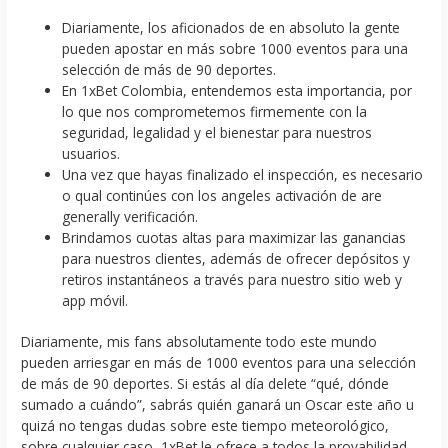
Diariamente, los aficionados de en absoluto la gente
pueden apostar en más sobre 1000 eventos para una
selección de más de 90 deportes.
En 1xBet Colombia, entendemos esta importancia, por
lo que nos comprometemos firmemente con la
seguridad, legalidad y el bienestar para nuestros
usuarios.
Una vez que hayas finalizado el inspección, es necesario
o qual continúes con los angeles activación de are
generally verificación.
Brindamos cuotas altas para maximizar las ganancias
para nuestros clientes, además de ofrecer depósitos y
retiros instantáneos a través para nuestro sitio web y
app móvil.
Diariamente, mis fans absolutamente todo este mundo
pueden arriesgar en más de 1000 eventos para una selección
de más de 90 deportes. Si estás al día delete “qué, dónde
sumado a cuándo”, sabrás quién ganará un Oscar este año u
quizá no tengas dudas sobre este tiempo meteorológico,
sobre cualquier caso, 1xBet le ofrece a todos la provabilidad