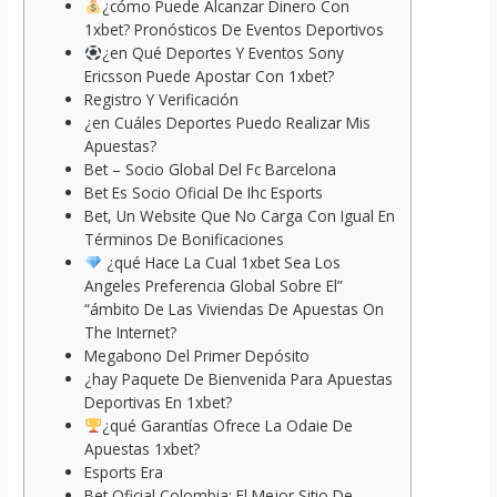
¿cómo Puede Alcanzar Dinero Con
1xbet? Pronósticos De Eventos Deportivos
¿en Qué Deportes Y Eventos Sony
Ericsson Puede Apostar Con 1xbet?
Registro Y Verificación
¿en Cuáles Deportes Puedo Realizar Mis
Apuestas?
Bet – Socio Global Del Fc Barcelona
Bet Es Socio Oficial De Ihc Esports
Bet, Un Website Que No Carga Con Igual En
Términos De Bonificaciones
¿qué Hace La Cual 1xbet Sea Los
Angeles Preferencia Global Sobre El”
“ámbito De Las Viviendas De Apuestas On
The Internet?
Megabono Del Primer Depósito
¿hay Paquete De Bienvenida Para Apuestas
Deportivas En 1xbet?
¿qué Garantías Ofrece La Odaie De
Apuestas 1xbet?
Esports Era
Bet Oficial Colombia: El Mejor Sitio De