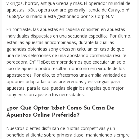
vikingos, horror, antigua Grecia y más. El operador mundial de
apuestas 1xBet opera con are generally licencia de Curaçao nº
1668/JAZ sumado a está gestionado por 1X Corp N. V.
En contraste, las apuestas en cadena consisten en apuestas
individuales dispuestas en una secuencia específica. Por último,
están las apuestas anticombinadas, durante la cual las
ganancias obtenidas sony ericsson calculan en caso de que
una de las selecciones de una apostando combinada resulte
perdedora. En” “1xBet comprendemos que executar un solo
tipo de apuesta podra resultar monótono em virtude de los
apostadores. Por ello, te ofrecemos una amplia variedad de
opciones adaptadas a tus preferencias y estrategias para
apuestas, para la cual puedas elegir los angeles que mejor
sony ericsson ajuste a tus necesidades.
¿por Qué Optar 1xbet Como Su Casa De
Apuestas Online Preferida?
Nuestros clientes disfrutan de cuotas competitivas y un
beneficio al cliente sobre primera clase, manteniendo siempre