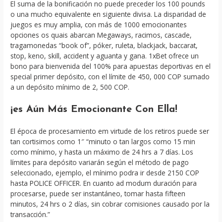
El suma de la bonificación no puede preceder los 100 pounds
o una mucho equivalente en siguiente divisa. La disparidad de
juegos es muy amplia, con más de 1000 emocionantes
opciones os quais abarcan Megaways, racimos, cascade,
tragamonedas “book of”, póker, ruleta, blackjack, baccarat,
stop, keno, skill, accident y aguanta y gana. 1xBet ofrece un
bono para bienvenida del 100% para apuestas deportivas en el
special primer depósito, con el límite de 450, 000 COP sumado
a un depósito mínimo de 2, 500 COP.
¡es Aún Más Emocionante Con Ella!
El época de procesamiento em virtude de los retiros puede ser
tan cortisimos como 1″ “minuto o tan largos como 15 min
como mínimo, y hasta un máximo de 24 hrs a 7 días. Los
límites para depósito variarán según el método de pago
seleccionado, ejemplo, el mínimo podra ir desde 2150 COP
hasta POLICE OFFICER. En cuanto ad modum duración para
procesarse, puede ser instantáneo, tomar hasta fifteen
minutos, 24 hrs o 2 días, sin cobrar comisiones causado por la
transacción.”