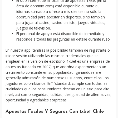
El sitio internet de la locuinta de apuestas 1xBet (en la
área de dominio com) está disponible durante 60
idiomas sumado a ofrece a mis clientes no sólo la
oportunidad para apostar en deportes, sino también
para jugar al casino, casino en listo, juegos virtuales,
juegos de televisión.
El personal de apoyo está disponible de inmediato y
responde a todas las preguntas en detalle durante ruso.
En nuestra app, tendrás la posibilidad también de registrarte o
iniciar sesión utilizando las mismas credenciales que se
emplean en la versión de escritorio. 1xBet es una empresa de
apuestas fundada en 2007, que anordna experimentado un
crecimiento constante en su popularidad, ganándose are
generally admiración de numerosos usuarios, entre ellos, los
jugadores colombianos. En” “standard, cumple con todas las
cualidades que los consumidores desean en un sitio para alto
nivel, asi como seguridad, utilidad, desigualdad de alternativas,
oportunidad y agradables sorpresas.
Apuestas Fáciles Y Seguros Con 1xbet Chile