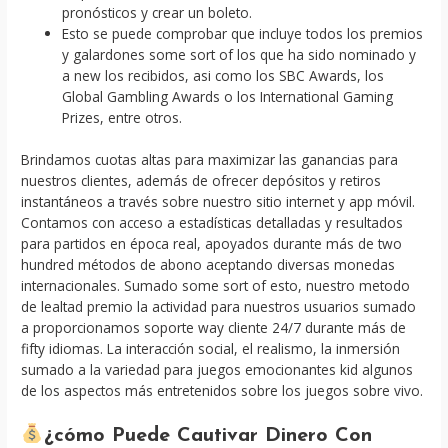
pronósticos y crear un boleto.
Esto se puede comprobar que incluye todos los premios
y galardones some sort of los que ha sido nominado y
a new los recibidos, asi como los SBC Awards, los
Global Gambling Awards o los International Gaming
Prizes, entre otros.
Brindamos cuotas altas para maximizar las ganancias para
nuestros clientes, además de ofrecer depósitos y retiros
instantáneos a través sobre nuestro sitio internet y app móvil.
Contamos con acceso a estadísticas detalladas y resultados
para partidos en época real, apoyados durante más de two
hundred métodos de abono aceptando diversas monedas
internacionales. Sumado some sort of esto, nuestro metodo
de lealtad premio la actividad para nuestros usuarios sumado
a proporcionamos soporte way cliente 24/7 durante más de
fifty idiomas. La interacción social, el realismo, la inmersión
sumado a la variedad para juegos emocionantes kid algunos
de los aspectos más entretenidos sobre los juegos sobre vivo.
¿cómo Puede Cautivar Dinero Con