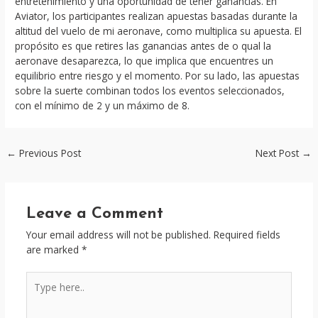
entretenimiento y una oportunidad de tener ganancias. En
Aviator, los participantes realizan apuestas basadas durante la
altitud del vuelo de mi aeronave, como multiplica su apuesta. El
propósito es que retires las ganancias antes de o qual la
aeronave desaparezca, lo que implica que encuentres un
equilibrio entre riesgo y el momento. Por su lado, las apuestas
sobre la suerte combinan todos los eventos seleccionados,
con el mínimo de 2 y un máximo de 8.
←
Previous Post
Next Post
→
Leave a Comment
Your email address will not be published.
Required fields
are marked
*
Type
here..