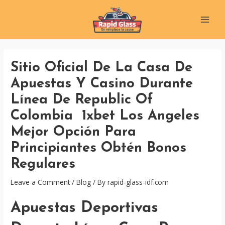
Skip
Post
MAI
to
navigation
content
MEN
Sitio Oficial De La Casa De
Apuestas Y Casino Durante
Línea De Republic Of
Colombia ️ 1xbet Los Angeles
Mejor Opción Para
Principiantes Obtén Bonos
Regulares
Leave a Comment
/
Blog
/ By
rapid-glass-idf.com
Apuestas Deportivas