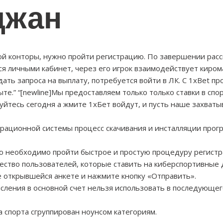
джан
ой конторы, нужно пройти регистрацию. По завершении рас
ся личными кабинет, через его игрок взаимодействует киром
дать запроса на выплату, потребуется войти в ЛК. С 1xBet п
е.” “[newline]Мы предоставляем только только ставки в спорт
уйтесь сегодня а жмите 1хБет войдут, и пусть наше захват
перационной системы процесс скачивания и инсталляции про
ю необходимо пройти быстрое и простую процедуру регистр
чество пользователей, которые ставить на киберспортивные
 открывшейся анкете и нажмите кнопку «Отправить».
исления в основной счет нельзя использовать в последующег
 спорта сгруппирован ноунсом категориям.