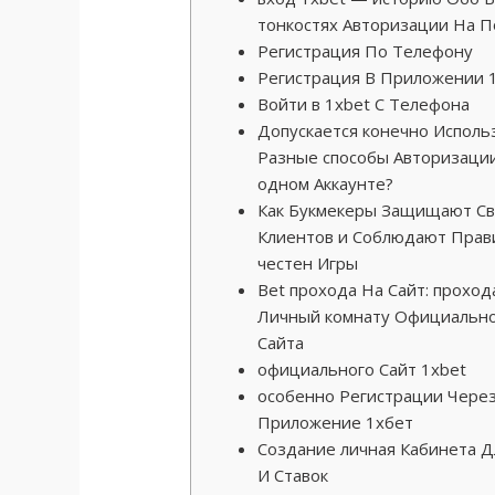
тонкостях Авторизации На П
Регистрация По Телефону
Регистрация В Приложении 
Войти в 1xbet С Телефона
Допускается конечно Исполь
Разные способы Авторизаци
одном Аккаунте?
Как Букмекеры Защищают С
Клиентов и Соблюдают Прав
честен Игры
Bet прохода На Сайт: проход
Личный комнату Официальн
Сайта
официального Сайт 1xbet
особенно Регистрации Чере
Приложение 1хбет
Создание личная Кабинета Д
И Ставок