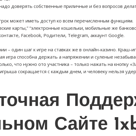
 надо доверять собственные приличные и без вопросов дел
рок может иметь доступ ко всем перечисленным функциям.
вские карты,” “электронные кошельки, мобильные же банковск
онтакте, Facebook, Родители, Telegram, аккаунт Google.
и – один шаг к игре на ставках же в онлайн-казино. Краш-иг
чная игра способна держать а напряжении и суленые незаб
лько, что нужно ото участника – только нажать на кнопку «
игрыша сокращается с каждым днем, и человеку нельзя удер
точная Поддер
ьном Сайте 1x