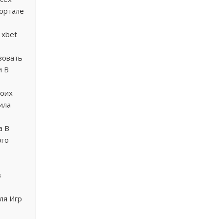
ортале
1xbet
зовать
и В
воих
ила
а В
ого
з
ля Игр