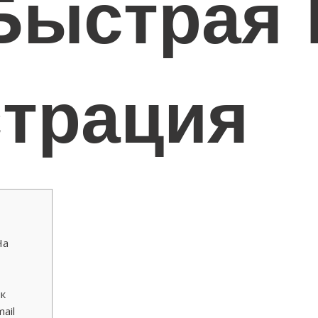
Быстрая 
страция
На
ик
ail