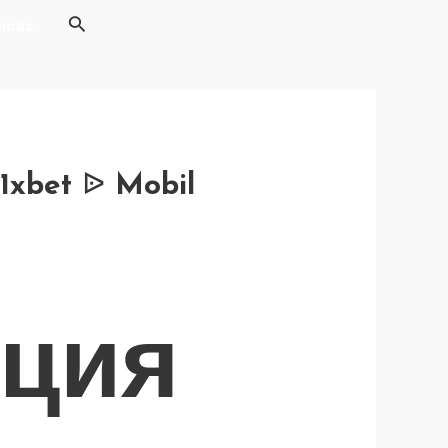
Search
nous
1xbet ᐉ Mobil
ация