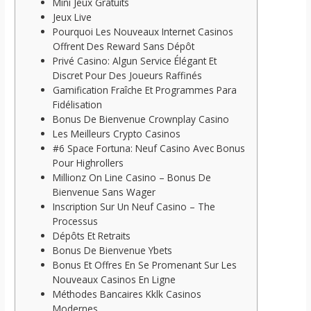
Mini Jeux Gratuits
Jeux Live
Pourquoi Les Nouveaux Internet Casinos
Offrent Des Reward Sans Dépôt
Privé Casino: Algun Service Élégant Et
Discret Pour Des Joueurs Raffinés
Gamification Fraîche Et Programmes Para
Fidélisation
Bonus De Bienvenue Crownplay Casino
Les Meilleurs Crypto Casinos
#6 Space Fortuna: Neuf Casino Avec Bonus
Pour Highrollers
Millionz On Line Casino – Bonus De
Bienvenue Sans Wager
Inscription Sur Un Neuf Casino – The
Processus
Dépôts Et Retraits
Bonus De Bienvenue Ybets
Bonus Et Offres En Se Promenant Sur Les
Nouveaux Casinos En Ligne
Méthodes Bancaires Kklk Casinos
Modernes