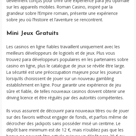
deviennent conçus pour offrir une expérience para jeu optimale
sur les appareils mobiles. Roman Casino, inspiré par la
grandeur sobre l’Empire romain, présente une expérience
sobre jeu où l’histoire et l’aventure se rencontrent.
Mini Jeux Gratuits
Les casinos en ligne fiables travaillent uniquement avec les
meilleurs développeurs de logiciels et de jeux. Plus vous
trouvez para développeurs populaires en les partenaires sobre
casino en ligne, plus le catalogue de jeux se révèle être large.
La sécurité est une préoccupation majeure pour les joueurs
lorsqu’ils choisissent de jouer sur un nouveau gambling
establishment en ligne. Pour garantir une expérience de jeu
sûre et fiable, de telles nouveaux casinos doivent obtenir une
driving licence et être régulés par des autorités compétentes.
Ils vous assurent de découvrir para nouveaux titres ou de jouer
sur des favoris without engager de fonds, et parfois même de
décrocher des jackpots sans posséder misé un centime. Le
dépôt bare minimum est de 12 €, mais n’oubliez pas que les