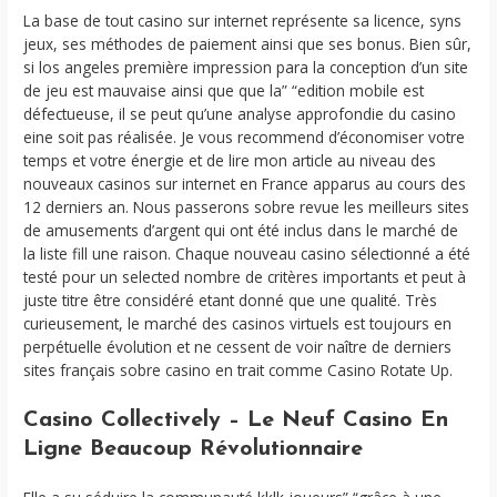
La base de tout casino sur internet représente sa licence, syns
jeux, ses méthodes de paiement ainsi que ses bonus. Bien sûr,
si los angeles première impression para la conception d’un site
de jeu est mauvaise ainsi que que la” “edition mobile est
défectueuse, il se peut qu’une analyse approfondie du casino
eine soit pas réalisée. Je vous recommend d’économiser votre
temps et votre énergie et de lire mon article au niveau des
nouveaux casinos sur internet en France apparus au cours des
12 derniers an. Nous passerons sobre revue les meilleurs sites
de amusements d’argent qui ont été inclus dans le marché de
la liste fill une raison. Chaque nouveau casino sélectionné a été
testé pour un selected nombre de critères importants et peut à
juste titre être considéré etant donné que une qualité. Très
curieusement, le marché des casinos virtuels est toujours en
perpétuelle évolution et ne cessent de voir naître de derniers
sites français sobre casino en trait comme Casino Rotate Up.
Casino Collectively – Le Neuf Casino En
Ligne Beaucoup Révolutionnaire