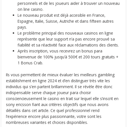
personnels et de les joueurs aider à trouver un nouveau
on line casino.
Le nouveau produit est déjà accesible en France,
Espagne, Italie, Suisse, Autriche et dans fifteen autres
pays.
Le problème principal des nouveaux casinos en ligne
représente que leur support n’a pas encore prouvé sa
fiabilité et sa réactivité face aux réclamations des clients.
Après inscription, vous recevrez un bonus para
bienvenue de 100% jusqu’à 500€ et 200 tours gratuits +
1 Bonus Crab.
Ils vous permettent de mieux évaluer les meilleurs gambling
establishment en ligne 2024 et d’en distinguer très vite les
individus qui s’en partent brillamment. Il se révèle être donc
indispensable serve chaque joueur para choisir
consciencieusement le casino en trait sur lequel elle s’inscrit en
sony ericsson fiant aux critères objectifs que nous avons
détaillés dans cet article. Ce quel professionnel rend
l’expérience encore plus passionnante, votre sont les
nombreuses variantes et choices disponibles.