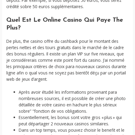
dépôts. Par exemple, si vous déposez 50 euros, vous serez
crédité sobre 50 euros supplémentaires.
Quel Est Le Online Casino Qui Paye The
Plus?
De plus, the casino offre du cashback pour le montant des
pertes nettes et des tours gratuits dans le marché de le cadre
des bonus réguliers. Il existe un plan VIP sur five niveaux, que
je considérerais comme este point fort du casino. J’ai nommé
les principaux critères de choix para nouveaux casinos durante
ligne afin o qual vous ne soyez pas bientôt déçu par un portail
web de jeux d’argent.
Après avoir étudié les informations provenant para
nombreuses sources, il est possible de créer une photo
détaillée de votre casino en hachure le plus sérieux
sobre” “fonction de vos obligations.
Essentiellement, les bonus sont votre gros « plus » qui
peut départager 2 nouveaux casinos similaires.
Dans un top temps, vous pouvez choisir le benefit et le