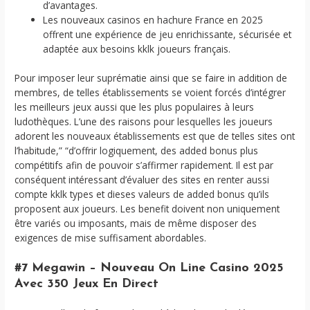
d’avantages.
Les nouveaux casinos en hachure France en 2025
offrent une expérience de jeu enrichissante, sécurisée et
adaptée aux besoins kklk joueurs français.
Pour imposer leur suprématie ainsi que se faire in addition de
membres, de telles établissements se voient forcés d’intégrer
les meilleurs jeux aussi que les plus populaires à leurs
ludothèques. L’une des raisons pour lesquelles les joueurs
adorent les nouveaux établissements est que de telles sites ont
l’habitude,” “d’offrir logiquement, des added bonus plus
compétitifs afin de pouvoir s’affirmer rapidement. Il est par
conséquent intéressant d’évaluer des sites en renter aussi
compte kklk types et dieses valeurs de added bonus qu’ils
proposent aux joueurs. Les benefit doivent non uniquement
être variés ou imposants, mais de même disposer des
exigences de mise suffisament abordables.
#7 Megawin – Nouveau On Line Casino 2025
Avec 350 Jeux En Direct