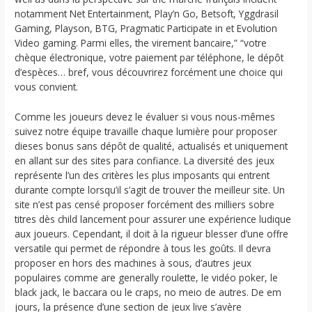
notamment Net Entertainment, Play’n Go, Betsoft, Yggdrasil
Gaming, Playson, BTG, Pragmatic Participate in et Evolution
Video gaming. Parmi elles, the virement bancaire,” “votre
chèque électronique, votre paiement par téléphone, le dépôt
d’espèces… bref, vous découvrirez forcément une choice qui
vous convient.
Comme les joueurs devez le évaluer si vous nous-mêmes
suivez notre équipe travaille chaque lumière pour proposer
dieses bonus sans dépôt de qualité, actualisés et uniquement
en allant sur des sites para confiance. La diversité des jeux
représente l’un des critères les plus imposants qui entrent
durante compte lorsqu’il s’agit de trouver the meilleur site. Un
site n’est pas censé proposer forcément des milliers sobre
titres dès child lancement pour assurer une expérience ludique
aux joueurs. Cependant, il doit à la rigueur blesser d’une offre
versatile qui permet de répondre à tous les goûts. Il devra
proposer en hors des machines à sous, d’autres jeux
populaires comme are generally roulette, le vidéo poker, le
black jack, le baccara ou le craps, no meio de autres. De em
jours, la présence d’une section de jeux live s’avère