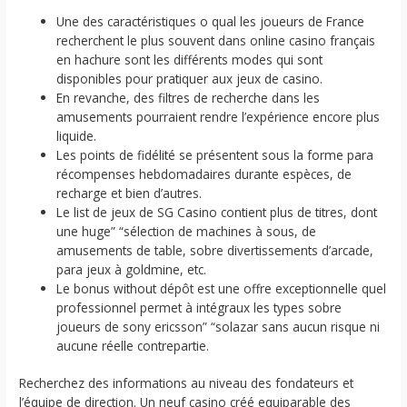
Une des caractéristiques o qual les joueurs de France
recherchent le plus souvent dans online casino français
en hachure sont les différents modes qui sont
disponibles pour pratiquer aux jeux de casino.
En revanche, des filtres de recherche dans les
amusements pourraient rendre l’expérience encore plus
liquide.
Les points de fidélité se présentent sous la forme para
récompenses hebdomadaires durante espèces, de
recharge et bien d’autres.
Le list de jeux de SG Casino contient plus de titres, dont
une huge” “sélection de machines à sous, de
amusements de table, sobre divertissements d’arcade,
para jeux à goldmine, etc.
Le bonus without dépôt est une offre exceptionnelle quel
professionnel permet à intégraux les types sobre
joueurs de sony ericsson” “solazar sans aucun risque ni
aucune réelle contrepartie.
Recherchez des informations au niveau des fondateurs et
l’équipe de direction. Un neuf casino créé equiparable des