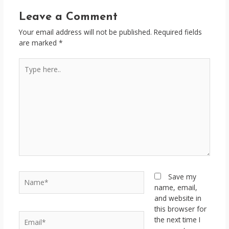
Leave a Comment
Your email address will not be published.
Required fields
are marked
*
Type
here..
Name*
Save my
name, email,
and website in
this browser for
Email*
the next time I