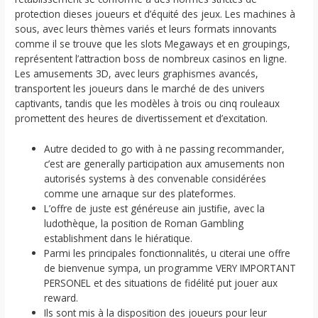
protection dieses joueurs et d’équité des jeux. Les machines à
sous, avec leurs thèmes variés et leurs formats innovants
comme il se trouve que les slots Megaways et en groupings,
représentent l’attraction boss de nombreux casinos en ligne.
Les amusements 3D, avec leurs graphismes avancés,
transportent les joueurs dans le marché de des univers
captivants, tandis que les modèles à trois ou cinq rouleaux
promettent des heures de divertissement et d’excitation.
Autre decided to go with à ne passing recommander,
c’est are generally participation aux amusements non
autorisés systems à des convenable considérées
comme une arnaque sur des plateformes.
L’offre de juste est généreuse ain justifie, avec la
ludothèque, la position de Roman Gambling
establishment dans le hiératique.
Parmi les principales fonctionnalités, u citerai une offre
de bienvenue sympa, un programme VERY IMPORTANT
PERSONEL et des situations de fidélité put jouer aux
reward.
Ils sont mis à la disposition des joueurs pour leur