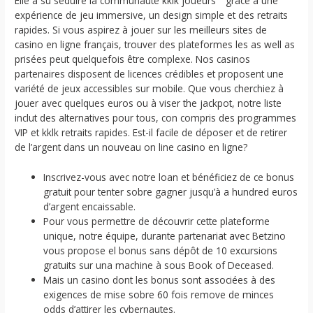
Elle a su séduire la communauté kklk joueurs” “grâce à une
expérience de jeu immersive, un design simple et des retraits
rapides. Si vous aspirez à jouer sur les meilleurs sites de
casino en ligne français, trouver des plateformes les as well as
prisées peut quelquefois être complexe. Nos casinos
partenaires disposent de licences crédibles et proposent une
variété de jeux accessibles sur mobile. Que vous cherchiez à
jouer avec quelques euros ou à viser the jackpot, notre liste
inclut des alternatives pour tous, con compris des programmes
VIP et kklk retraits rapides. Est-il facile de déposer et de retirer
de l’argent dans un nouveau on line casino en ligne?
Inscrivez-vous avec notre loan et bénéficiez de ce bonus
gratuit pour tenter sobre gagner jusqu’à a hundred euros
d’argent encaissable.
Pour vous permettre de découvrir cette plateforme
unique, notre équipe, durante partenariat avec Betzino
vous propose el bonus sans dépôt de 10 excursions
gratuits sur una machine à sous Book of Deceased.
Mais un casino dont les bonus sont associées à des
exigences de mise sobre 60 fois remove de minces
odds d’attirer les cybernautes.